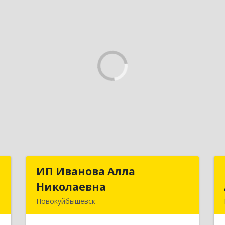
С
ИП Иванова Алла
ИП Иванова Алла
Николаевна
Николаевна
,
Новокуйбышевск
,
446 201, Самарская обл.,
7
г.Новокуйбышевск,ул.Ворошилова,д.30,кв.70