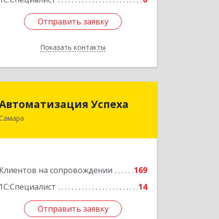
Отправить заявку
Отправить заявку
Показать контакты
Назад
Автоматизация Успеха
Автоматизация Успеха
Самара
443011, Самарская обл, Самара г, 22
Партсъезда ул, дом № 207, оф.14
Подробнее
Клиентов на сопровождении
169
1С:Специалист
14
Отправить заявку
Отправить заявку