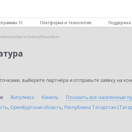
ограммы 1С
Платформа и технологии
Поддержка 
Номенклатура в Новокуйбышевске
атура
очками, выберите партнёра и отправьте заявку на ко
ск
Жигулевск
Кинель
Показать все населенные
п
асть
,
Оренбургская область
,
Республика Татарстан (Тата