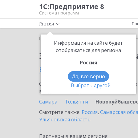
1С:Предприятие 8
Система программ
Россия
Пр
Главная
Сервисы ИТС
1С:Номенклатура
1С:
Информация на сайте будет
отображаться для региона
Заказать 1С:Номенкл
Россия
в Новокуйбышевске
Да, все верно
Ознакомьтесь с информационными карт
Выбрать другой
внедрение продукта.
Самара
Тольятти
Новокуйбышев
Смотрите также:
Россия
,
Самарская обл
Ульяновская область
Партнеры в вашем регионе: