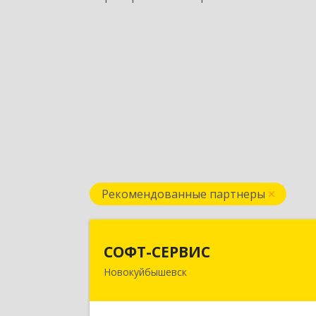
Рекомендованные партнеры
СОФТ-СЕРВИ
СОФТ-СЕРВИС
Новокуйбышевск
446206, Самарская обл
Новокуйбышевск г, Островского ул
дом № 17А 12, оф.4