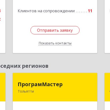
е
8
Клиентов на сопровождении
11
Подробнее
2
Отправить заявку
Отправить заявку
Показать контакты
Назад
седних регионов
а
ПрограмМастер
ПрограмМастер
Тольятти
,
445004, Самарская обл, Тольятти г,
5
Автозаводское ш, дом № 51