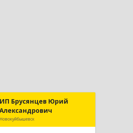
ИП Брусянцев Юрий
ИП Брусянцев Юрий
Александрович
Александрович
Новокуйбышевск
446200, Самарская обл,
Новокуйбышевск г, Гагарина 11