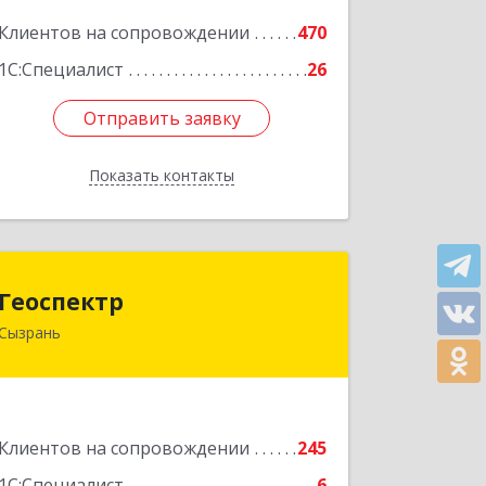
Подробнее
Клиентов на сопровождении
470
1С:Специалист
26
Отправить заявку
Отправить заявку
Показать контакты
Назад
Геоспектр
Геоспектр
Сызрань
446001, Самарская обл, Сызрань г,
Кирова ул, дом № 46
Подробнее
Клиентов на сопровождении
245
1С:Специалист
6