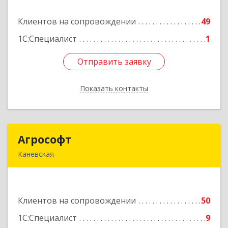
Клиентов на сопровождении
49
Подробнее
1С:Специалист
1
Отправить заявку
Отправить заявку
Показать контакты
Назад
Агрософт
Агрософт
Каневская
353730, Краснодарский край, Каневская ст-ца,
Гагарина ул, дом № 13
Клиентов на сопровождении
50
Подробнее
1С:Специалист
9