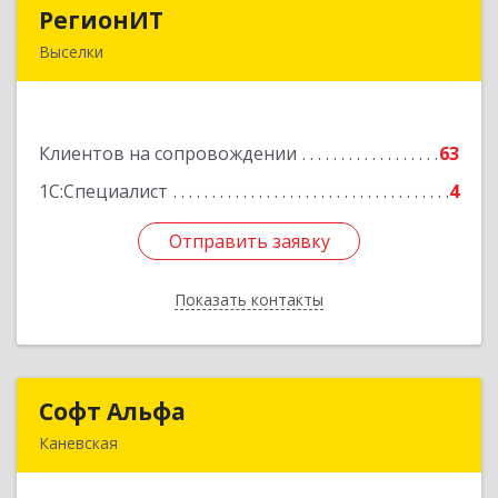
РегионИТ
РегионИТ
Выселки
353103, Краснодарский край, м.р-н
Выселковский, с.п. Выселковское, Выселки ст-
ца, Рябиновая (Дорожник тер. ДПК) ул, дом №
Клиентов на сопровождении
173/1
63
1С:Специалист
4
Подробнее
Отправить заявку
Отправить заявку
Показать контакты
Назад
Софт Альфа
Софт Альфа
Каневская
353730, Краснодарский край, Каневской р-н,
Каневская ст-ца, Нестеренко ул, дом № 81