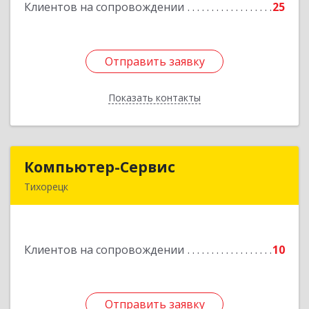
Клиентов на сопровождении
25
Подробнее
Отправить заявку
Отправить заявку
Показать контакты
Назад
Компьютер-Сервис
Компьютер-Сервис
Тихорецк
352040, Краснодарский край, Павловский р-н,
Павловская ст-ца, Горького ул, дом № 271
Клиентов на сопровождении
10
Подробнее
Отправить заявку
Отправить заявку