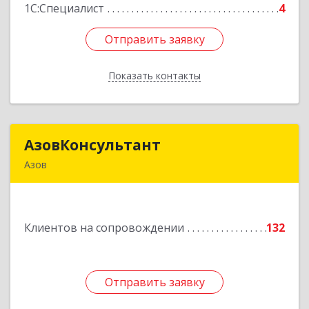
1С:Специалист
4
Отправить заявку
Отправить заявку
Показать контакты
Назад
АзовКонсультант
АзовКонсультант
Азов
346780, Ростовская обл, Азов г, Петровский б-р,
дом № 5
Клиентов на сопровождении
132
Подробнее
Отправить заявку
Отправить заявку