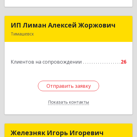
ИП Лиман Алексей Жоржович
ИП Лиман Алексей Жоржович
Тимашевск
352731, Краснодарский край, Тимашевский р-н,
Комсомольский п, Мира ул, дом № 76
Клиентов на сопровождении
26
Подробнее
Отправить заявку
Отправить заявку
Показать контакты
Назад
Железняк Игорь Игоревич
Железняк Игорь Игоревич