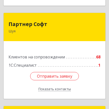
Партнер Софт
Партнер Софт
Шуя
155900, Ивановская обл, Шуйский р-н, Шуя г,
Васильевская ул, дом № 6, оф.2
Подробнее
Клиентов на сопровождении
68
1С:Специалист
1
Отправить заявку
Отправить заявку
Показать контакты
Назад