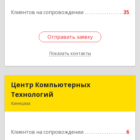
Подробнее
Клиентов на сопровождении
35
Отправить заявку
Отправить заявку
Показать контакты
Назад
Центр Компьютерных
Центр Компьютерных
Технологий
Технологий
Кинешма
155800, Ивановская обл, Кинешма г, Вичугская
ул, дом № 106
Клиентов на сопровождении
6
Подробнее