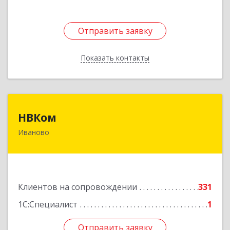
Отправить заявку
Отправить заявку
Показать контакты
Назад
НВКом
НВКом
Иваново
153000, Ивановская обл, Иваново г, Аптечный
пер, дом № 11, оф.8
Подробнее
Клиентов на сопровождении
331
1С:Специалист
1
Отправить заявку
Отправить заявку