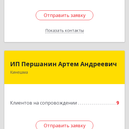
Отправить заявку
Отправить заявку
Показать контакты
Назад
ИП Першанин Артем Андреевич
ИП Першанин Артем Андреевич
Кинешма
Подробнее
Клиентов на сопровождении
9
Отправить заявку
Отправить заявку