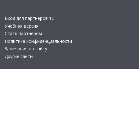
Вход для партнеров 1С
Учебная версия
Стать партнером
Политика конфиденциальности
Замечания по сайту
Другие сайты
Телефон:
+7 (495) 737-92-57
Email:
site_v8@1c.ru
Отдел продаж:
г. Москва
,
улица Селезнёвская, дом 21
© 2026 АО «Группа 1С» (правопреемник «1С»). Все права на сайт
защищены