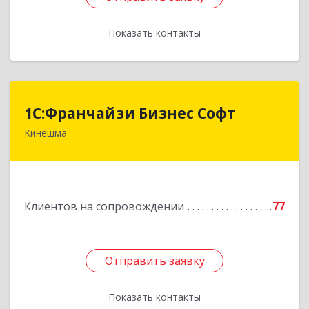
Показать контакты
Назад
1С:Франчайзи Бизнес Софт
1С:Франчайзи Бизнес Софт
Кинешма
155800, Ивановская обл, Кинешма г, Жуковская
ул, дом № 10
Подробнее
Клиентов на сопровождении
77
Отправить заявку
Отправить заявку
Показать контакты
Назад