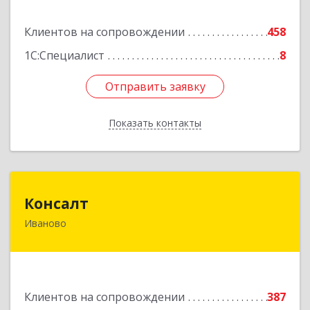
Подробнее
Клиентов на сопровождении
458
1С:Специалист
8
Отправить заявку
Отправить заявку
Показать контакты
Назад
Консалт
Консалт
Иваново
153000, Ивановская обл, Иваново г, Жарова ул,
дом № 3, оф.7001
Подробнее
Клиентов на сопровождении
387