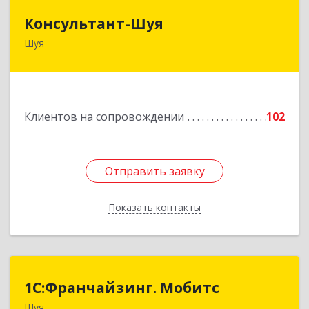
Консультант-Шуя
Консультант-Шуя
Шуя
155900, Ивановская обл, Шуя г, Свердлова ул,
дом № 53-1
Подробнее
Клиентов на сопровождении
102
Отправить заявку
Отправить заявку
Показать контакты
Назад
1С:Франчайзинг. Мобитс
1С:Франчайзинг. Мобитс
Шуя