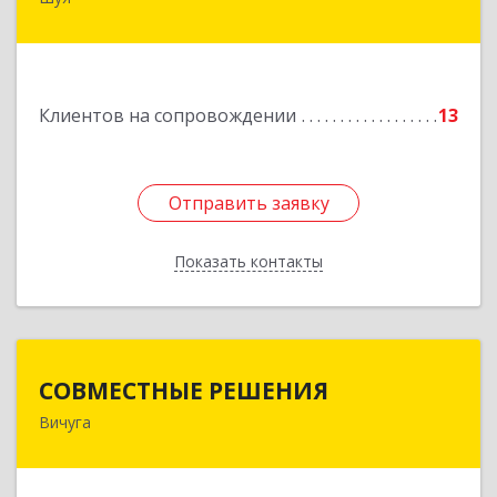
Подробнее
Клиентов на сопровождении
13
Отправить заявку
Отправить заявку
Показать контакты
Назад
СОВМЕСТНЫЕ РЕШЕНИЯ
СОВМЕСТНЫЕ РЕШЕНИЯ
Вичуга
155331, Ивановская обл, Вичугский р-н, Вичуга
г, Большая Пролетарская ул, дом № 16