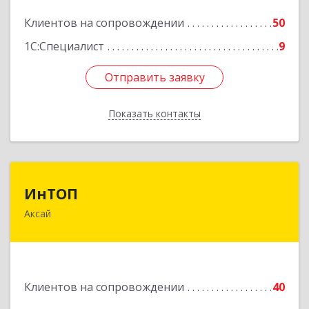
Подробнее
Клиентов на сопровождении
50
1С:Специалист
9
Отправить заявку
Отправить заявку
Показать контакты
Назад
ИнТОП
ИнТОП
Аксай
344000, Ростов-на-Дону г, Буденновский пр-кт,
дом № 80, оф.1004
Подробнее
Клиентов на сопровождении
40