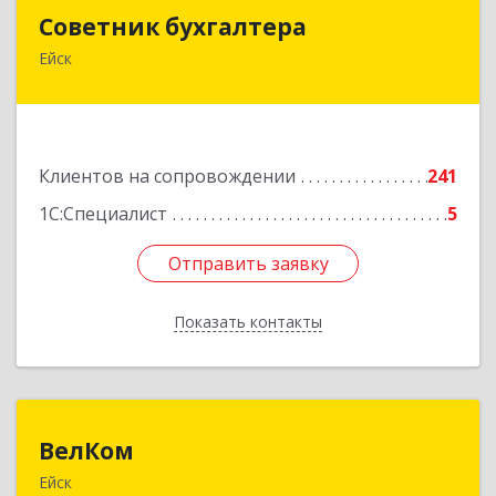
Советник бухгалтера
Советник бухгалтера
Ейск
353691, Краснодарский край, Ейский р-н, Ейск г,
Красная ул, дом №45/2, оф.4
Подробнее
Клиентов на сопровождении
241
1С:Специалист
5
Отправить заявку
Отправить заявку
Показать контакты
Назад
ВелКом
ВелКом
Ейск
353688, Краснодарский край, Ейский р-н, Ейск г,