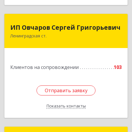
ИП Овчаров Сергей Григорьевич
ИП Овчаров Сергей Григорьевич
Ленинградская ст.
353740, Краснодарский край, Ленинградский р-
н, Ленинградская ст-ца, Космонавтов ул, дом
№ 73
Подробнее
Клиентов на сопровождении
103
Отправить заявку
Отправить заявку
Показать контакты
Назад