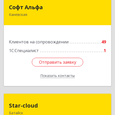
Софт Альфа
Софт Альфа
Каневская
353730, Краснодарский край, Каневской р-н,
Каневская ст-ца, Нестеренко ул, дом № 81
Подробнее
Клиентов на сопровождении
49
1С:Специалист
1
Отправить заявку
Отправить заявку
Показать контакты
Назад
Star-cloud
Star-cloud
Батайск
346880, Ростовская обл, Батайск г, Фермерская