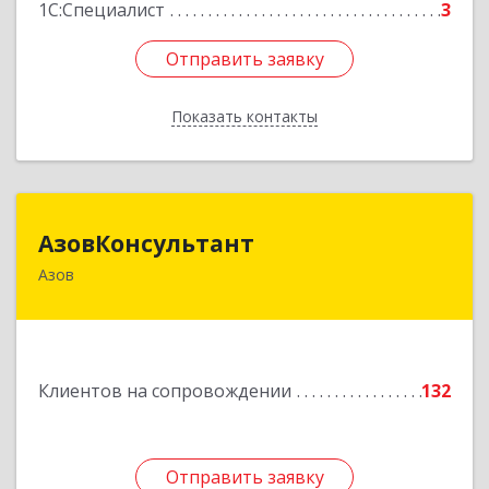
1С:Специалист
3
Отправить заявку
Отправить заявку
Показать контакты
Назад
АзовКонсультант
АзовКонсультант
Азов
346780, Ростовская обл, Азов г, Петровский б-р,
дом № 5
Подробнее
Клиентов на сопровождении
132
Отправить заявку
Отправить заявку