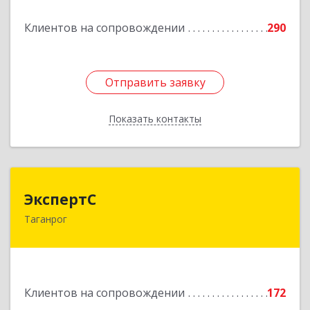
Подробнее
Клиентов на сопровождении
290
Отправить заявку
Отправить заявку
Показать контакты
Назад
ЭкспертС
ЭкспертС
Таганрог
347905, Ростовская обл, Таганрог г,
Социалистическая ул, дом № 2, оф.300
Подробнее
Клиентов на сопровождении
172