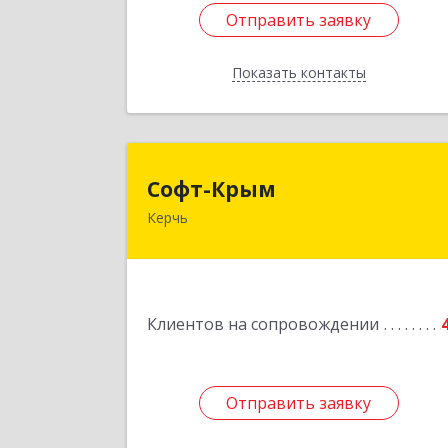
Отправить заявку
Отправить заявку
Показать контакты
Назад
Софт-Кры
Софт-Крым
Керчь
Республика Калмыкия, г. Элиста, ул
Губаревича, 5, офис 30
Подробне
Клиентов на сопровождении
Отправить заявку
Отправить заявку