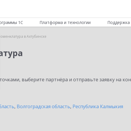
ограммы 1С
Платформа и технологии
Поддержка 
Номенклатура в Ахтубинске
атура
очками, выберите партнёра и отправьте заявку на ко
бласть
,
Волгоградская область
,
Республика Калмыкия