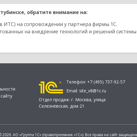
тубинске, обратите внимание на:
в ИТС) на сопровождении у партнера фирмы 1С.
стованных на внедрение технологий и решений системы
Телефон:
+7 (495) 737-92-57
льности
Email:
site_v8@1c.ru
 сайту
Отдел продаж:
г. Москва
,
улица
Селезнёвская, дом 21
© 2026 АО «Группа 1С» (правопреемник «1С»). Все права на сайт защищен