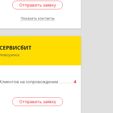
Отправить заявку
Отправить заявку
Показать контакты
Назад
СЕРВИСбИТ
СЕРВИСбИТ
Новоузенск
413 360, Саратовская обл,
Новоузенский р-н, г.Новоузенск, ул.
Революции, д.29
Подробнее
Клиентов на сопровождении
4
Отправить заявку
Отправить заявку