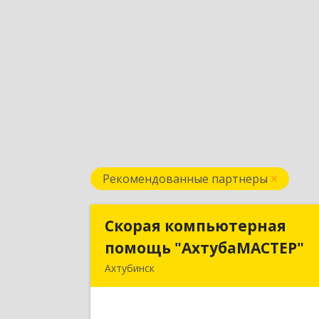
Рекомендованные партнеры
Скорая компьютерная
Скорая компьютерна
помощь "АхтубаМАСТЕР"
помощь "АхтубаМАСТЕР
Ахтубинск
416506, Астраханская обл
Ахтубинский р-н, Ахтубинск г
Буденного ул, дом № 7, кв.3