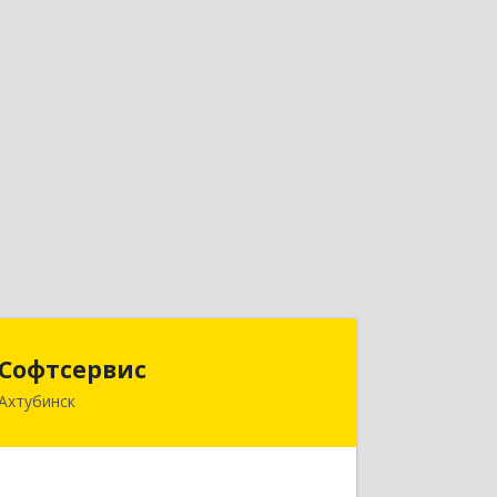
Софтсервис
Софтсервис
Ахтубинск
416500, Астраханская обл,
Ахтубинский р-н, Ахтубинск г, Ленина
ул, дом № 57