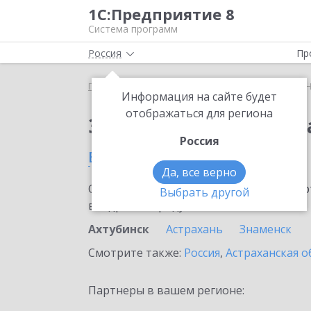
1С:Предприятие 8
Система программ
Россия
Пр
Главная
Сервисы ИТС
1С:Номенклатура
1С:
Информация на сайте будет
отображаться для региона
Заказать 1С:Номенкл
Россия
в Ахтубинске
Да, все верно
Ознакомьтесь с информационными карт
Выбрать другой
внедрение продукта.
Ахтубинск
Астрахань
Знаменск
Смотрите также:
Россия
,
Астраханская о
Партнеры в вашем регионе: