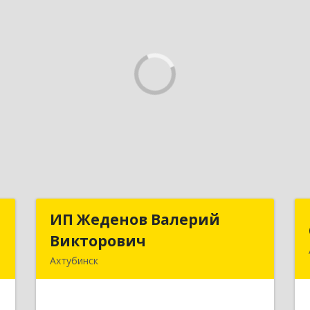
я
ИП Жеденов Валерий
ИП Жеденов Валерий
"
Викторович
Викторович
Ахтубинск
,
416500, Астраханская обл,
,
Ахтубинский р-н, Ахтубинск г,
0
Ст.Лаврентьева ул, дом № 2, кв.48