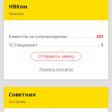
НВКом
НВКом
Иваново
153000, Ивановская обл, Иваново г, Аптечный
пер, дом № 11, оф.8
Клиентов на сопровождении
331
Подробнее
1С:Специалист
1
Отправить заявку
Отправить заявку
Показать контакты
Назад
Советник
Советник
Кострома
156000, Костромская обл, Кострома г, Ерохова