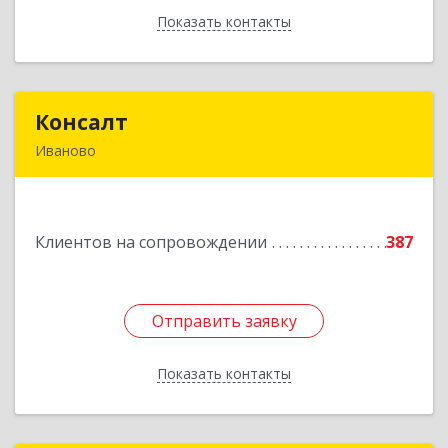
Показать контакты
Назад
Консалт
Консалт
Иваново
153000, Ивановская обл, Иваново г, Жарова ул,
дом № 3, оф.7001
Клиентов на сопровождении
387
Подробнее
Отправить заявку
Отправить заявку
Показать контакты
Назад