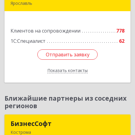
Ярославль
150007, Ярославская обл, Ярославль г, Урочская
ул, дом № 19, пом.28
Клиентов на сопровождении
778
Подробнее
1С:Специалист
62
Отправить заявку
Отправить заявку
Показать контакты
Назад
Ближайшие партнеры из соседних
регионов
БизнесСофт
БизнесСофт
Кострома