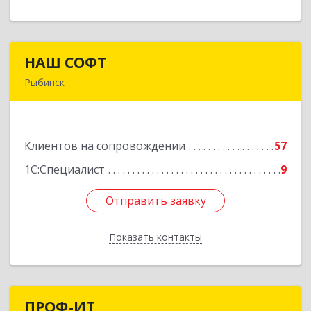
НАШ СОФТ
НАШ СОФТ
Рыбинск
152903, Ярославская обл, Рыбинский р-н,
Рыбинск г, Свободы ул, дом № 6-4
Клиентов на сопровождении
57
Подробнее
1С:Специалист
9
Отправить заявку
Отправить заявку
Показать контакты
Назад
ПРОФ-ИТ
ПРОФ-ИТ