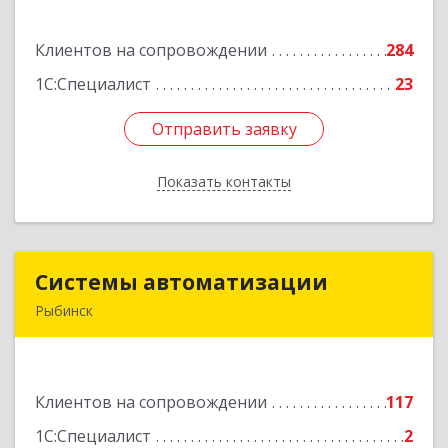
ул, дом № 3а, пом.2-12
Клиентов на сопровождении
284
Подробнее
1С:Специалист
23
Отправить заявку
Отправить заявку
Показать контакты
Назад
Системы автоматизации
Системы автоматизации
Рыбинск
152934, Ярославская обл, Рыбинский р-н,
Рыбинск г, Кирова ул, дом № 9
Клиентов на сопровождении
117
Подробнее
1С:Специалист
2