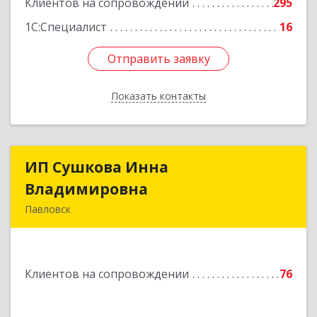
Клиентов на сопровождении
295
1С:Специалист
16
Отправить заявку
Отправить заявку
Показать контакты
Назад
ИП Сушкова Инна
ИП Сушкова Инна
Владимировна
Владимировна
Павловск
396420, Воронежская обл, Павловский р-н,
Павловск г, Цветочная ул, дом № 4/2
Клиентов на сопровождении
76
Подробнее