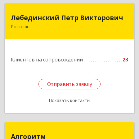
Лебединский Петр Викторович
Лебединский Петр Викторович
Россошь
396650, Воронежская обл., г. Россошь, пер.
Крамского 11
Подробнее
Клиентов на сопровождении
23
Отправить заявку
Отправить заявку
Показать контакты
Назад
Алгоритм
Алгоритм