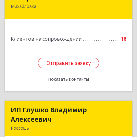
Михайловка
Подробнее
Клиентов на сопровождении
16
Отправить заявку
Отправить заявку
Показать контакты
Назад
ИП Глушко Владимир
ИП Глушко Владимир
Алексеевич
Алексеевич
Россошь
396650, Воронежская обл, Россошанский р-н,