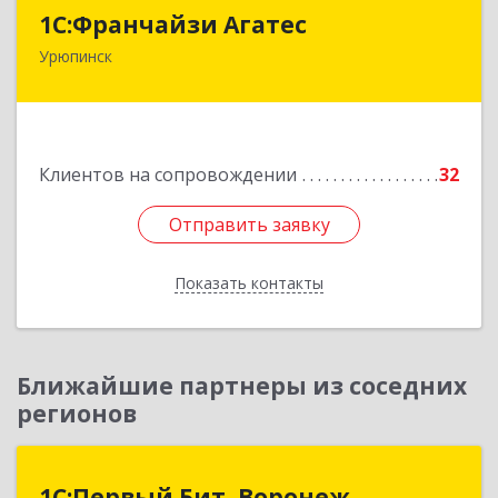
1С:Франчайзи Агатес
1С:Франчайзи Агатес
Урюпинск
403113, Волгоградская обл, Урюпинск г, Ленина
пр-кт, дом № 90а
Подробнее
Клиентов на сопровождении
32
Отправить заявку
Отправить заявку
Показать контакты
Назад
Ближайшие партнеры из соседних
регионов
1С:Первый Бит, Воронеж
1С:Первый Бит, Воронеж