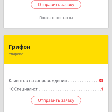
Отправить заявку
Отправить заявку
Показать контакты
Назад
Грифон
Грифон
Уварово
393461, Тамбовская обл, Уварово г, Южная ул,
дом № 40А
Подробнее
Клиентов на сопровождении
33
1С:Специалист
1
Отправить заявку
Отправить заявку