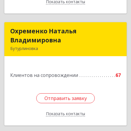
Показать контакты
Назад
Охременко Наталья
Охременко Наталья
Владимировна
Владимировна
Бутурлиновка
Подробнее
Клиентов на сопровождении
67
Отправить заявку
Отправить заявку
Показать контакты
Назад