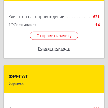
Подробнее
Клиентов на сопровождении
621
1С:Специалист
14
Отправить заявку
Отправить заявку
Показать контакты
Назад
ФРЕГАТ
ФРЕГАТ
Воронеж
394006, Воронежская обл, Воронеж г,
Бахметьева ул, дом № 2Б, пом.I, офис 220
Подробнее