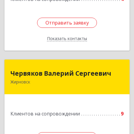
Отправить заявку
Отправить заявку
Показать контакты
Назад
Червяков Валерий Сергеевич
Червяков Валерий Сергеевич
Жирновск
403 791, 403791, Волгоградская обл,
Жирновский р-н, Жирновск г, Коммунальная ул,
дом № 4, кв.21
Подробнее
Клиентов на сопровождении
9