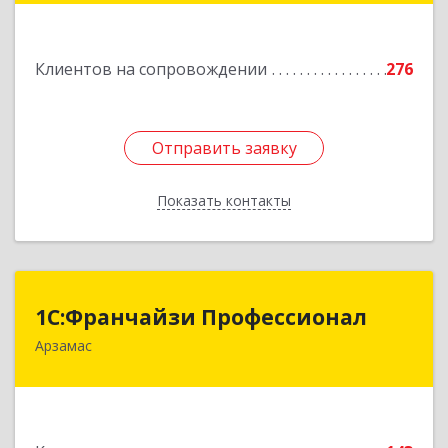
Подробнее
Клиентов на сопровождении
276
Отправить заявку
Отправить заявку
Показать контакты
Назад
1С:Франчайзи Профессионал
1С:Франчайзи Профессионал
Арзамас
607227, Нижегородская обл, Арзамас г, Кирова
ул, дом № 56, кв.6
Подробнее