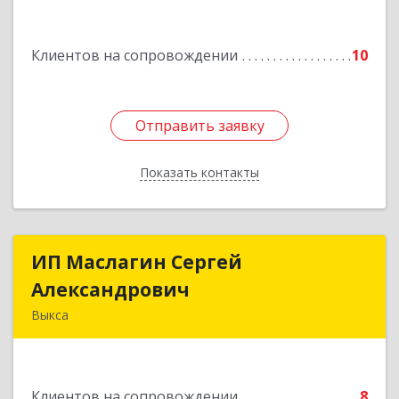
Клиентов на сопровождении
10
Отправить заявку
Отправить заявку
Показать контакты
Назад
ИП Маслагин Сергей
ИП Маслагин Сергей
Александрович
Александрович
Выкса
607060, Нижегородская обл, , Выкса г, Красная
пл., 16/61
Клиентов на сопровождении
8
Подробнее