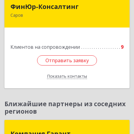
ФинЮр-Консалтинг
ФинЮр-Консалтинг
Саров
607190, Нижегородская обл, Саров г,
Куйбышева ул, дом № 11
Подробнее
Клиентов на сопровождении
9
Отправить заявку
Отправить заявку
Показать контакты
Назад
Ближайшие партнеры из соседних
регионов
Компания Гарант
Компания Гарант