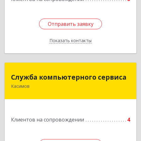
Отправить заявку
Отправить заявку
Показать контакты
Назад
Служба компьютерного сервиса
Служба компьютерного сервиса
Касимов
391300, Рязанская обл., г.Касимов, ул.Советская
136
Подробнее
Клиентов на сопровождении
4