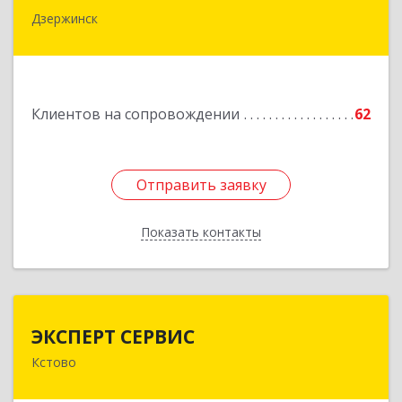
Дзержинск
606015, Нижегородская обл, Дзержинск г,
Ленина пр-кт, дом № 8, кв.20
Подробнее
Клиентов на сопровождении
62
Отправить заявку
Отправить заявку
Показать контакты
Назад
ЭКСПЕРТ СЕРВИС
ЭКСПЕРТ СЕРВИС
Кстово
Подробнее