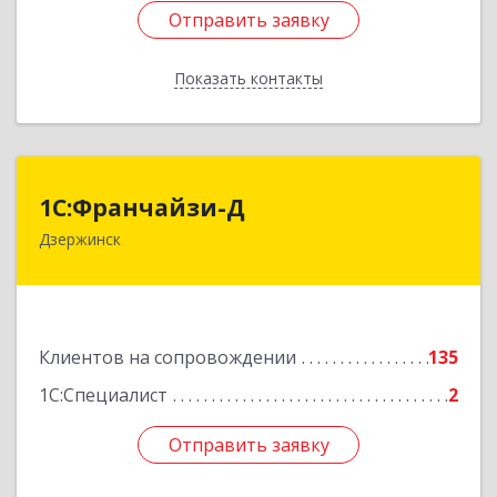
Отправить заявку
Отправить заявку
Показать контакты
Назад
1С:Франчайзи-Д
1С:Франчайзи-Д
Дзержинск
606025, Нижегородская обл, Дзержинск г,
Циолковского пр-кт, дом № 15
Подробнее
Клиентов на сопровождении
135
1С:Специалист
2
Отправить заявку
Отправить заявку