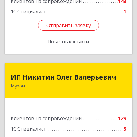
Клиентов на сопровождении
143
1С:Специалист
1
Отправить заявку
Отправить заявку
Показать контакты
Назад
ИП Никитин Олег Валерьевич
ИП Никитин Олег Валерьевич
Муром
602267, Владимирская обл, Муром г,
Коммунистическая ул., дом № 36
Подробнее
Клиентов на сопровождении
129
1С:Специалист
3