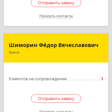
Отправить заявку
Отправить заявку
Показать контакты
Назад
Шиморин Фёдор Вячеславович
Шиморин Фёдор Вячеславович
Выкса
Подробнее
Клиентов на сопровождении
1
Отправить заявку
Отправить заявку
Показать контакты
Назад