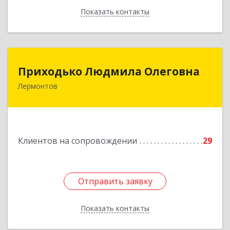
Показать контакты
Назад
Приходько Людмила Олеговна
Приходько Людмила Олеговна
Лермонтов
357341, Лермонтов г, П.Лумумбы ул, дом №
43/2, кв.44
Подробнее
Клиентов на сопровождении
29
Отправить заявку
Отправить заявку
Показать контакты
Назад