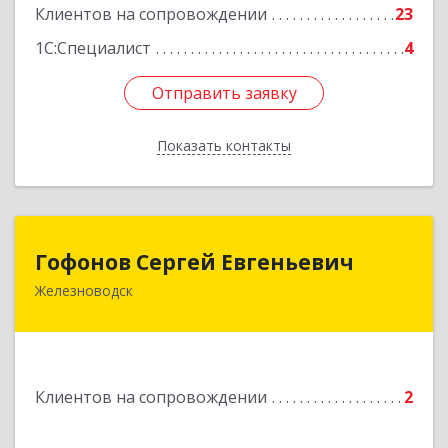
Клиентов на сопровождении
23
1С:Специалист
4
Отправить заявку
Отправить заявку
Показать контакты
Назад
Гофонов Сергей Евгеньевич
Гофонов Сергей Евгеньевич
Железноводск
Подробнее
Клиентов на сопровождении
2