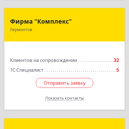
Фирма "Комплекс"
Фирма "Комплекс"
Лермонтов
357348, Ставропольский край, Лермонтов г,
Острогорка с, Степная ул, дом № 46, а
Подробнее
Клиентов на сопровождении
32
1С:Специалист
5
Отправить заявку
Отправить заявку
Показать контакты
Назад
Компьютер-Сервис