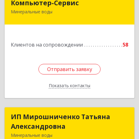
Компьютер-Сервис
Минеральные воды
357202, Ставропольский край, Минеральные
Воды г, Гагарина ул, дом № 48
Подробнее
Клиентов на сопровождении
58
Отправить заявку
Отправить заявку
Показать контакты
Назад
ИП Мирошниченко Татьяна
ИП Мирошниченко Татьяна
Александровна
Александровна
Минеральные воды