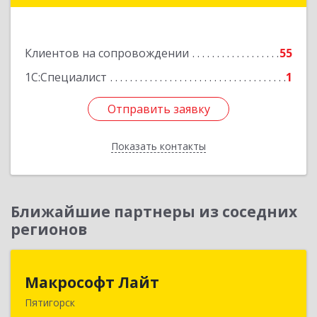
Подробнее
Клиентов на сопровождении
55
1С:Специалист
1
Отправить заявку
Отправить заявку
Показать контакты
Назад
Ближайшие партнеры из соседних
регионов
Макрософт Лайт
Макрософт Лайт
Пятигорск
357501, Ставропольский край, Пятигорск г,