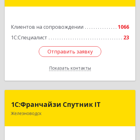
Коста Хетагурова ул, дом № 4
Подробнее
Клиентов на сопровождении
1066
1С:Специалист
23
Отправить заявку
Отправить заявку
Показать контакты
Назад
1С:Франчайзи Спутник IT
1С:Франчайзи Спутник IT
Железноводск
357430, Ставропольский край, город-курорт
Железноводск, Иноземцево п, Свободы ул, дом
№ 136