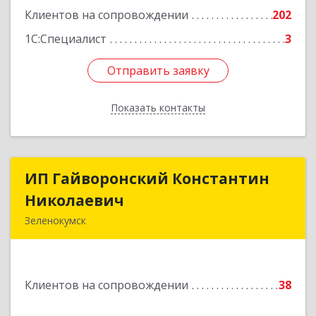
Подробнее
Клиентов на сопровождении
202
1С:Специалист
3
Отправить заявку
Отправить заявку
Показать контакты
Назад
ИП Гайворонский Константин
ИП Гайворонский Константин
Николаевич
Николаевич
Зеленокумск
357910, Ставропольский край, Советский р-н,
Зеленокумск г, Ленина пл, дом № 6, оф.4
Клиентов на сопровождении
38
Подробнее