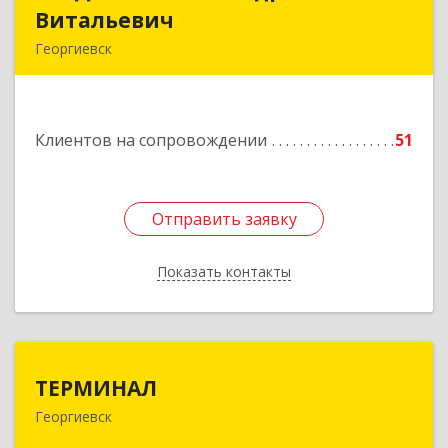
Витальевич
Витальевич
Георгиевск
Подробнее
Клиентов на сопровождении
51
Отправить заявку
Отправить заявку
Показать контакты
Назад
ТЕРМИНАЛ
ТЕРМИНАЛ
Георгиевск
357820, Ставропольский край, Георгиевск г,
Калинина ул, дом № 109