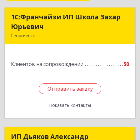
1С:Франчайзи ИП Школа Захар
1С:Франчайзи ИП Школа Захар
Юрьевич
Юрьевич
Георгиевск
357840, Ставропольский край, Георгиевский р-
н, Александрийская ст-ца, Курдюмовский пер,
дом № 10
Клиентов на сопровождении
50
Подробнее
Отправить заявку
Отправить заявку
Показать контакты
Назад
ИП Дьяков Александр
ИП Дьяков Александр