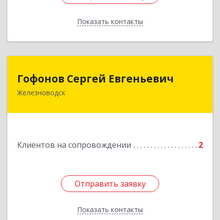
Показать контакты
Назад
Гофонов Сергей Евгеньевич
Гофонов Сергей Евгеньевич
Железноводск
Подробнее
Клиентов на сопровождении
2
Отправить заявку
Отправить заявку
Показать контакты
Назад