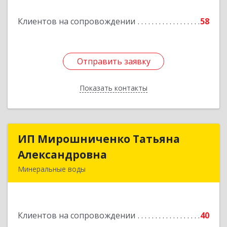
Подробнее
Клиентов на сопровождении
58
Отправить заявку
Отправить заявку
Показать контакты
Назад
ИП Мирошниченко Татьяна
ИП Мирошниченко Татьяна
Александровна
Александровна
Минеральные воды
357212, Ставропольский край,
Минераловодский р-н, Минеральные Воды г,
50 лет Октября ул, дом № 138
Клиентов на сопровождении
40