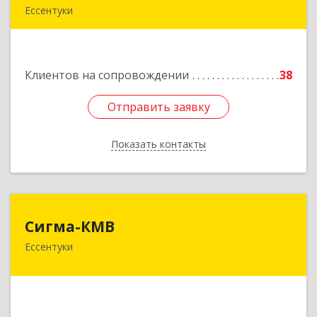
Ессентуки
Подробнее
Клиентов на сопровождении
38
Отправить заявку
Отправить заявку
Показать контакты
Назад
Сигма-КМВ
Сигма-КМВ
Ессентуки
357600, Ставропольский край, Ессентуки г,
Пятигорская ул, дом № 139, оф.211
Подробнее