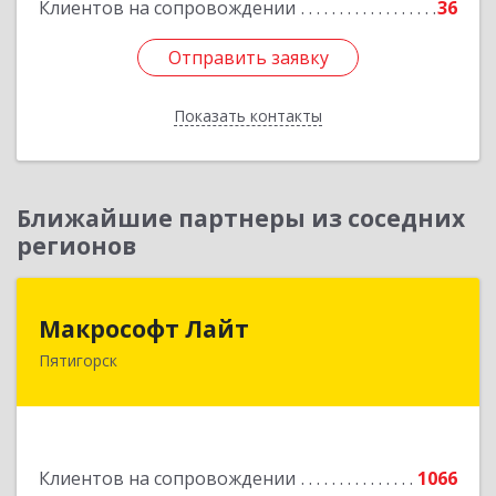
Клиентов на сопровождении
36
Отправить заявку
Отправить заявку
Показать контакты
Назад
Ближайшие партнеры из соседних
регионов
Макрософт Лайт
Макрософт Лайт
Пятигорск
357501, Ставропольский край, Пятигорск г,
Коста Хетагурова ул, дом № 4
Подробнее
Клиентов на сопровождении
1066