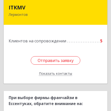
ITKMV
ITKMV
Лермонтов
Подробнее
Клиентов на сопровождении
5
Отправить заявку
Отправить заявку
Показать контакты
Назад
При выборе фирмы-франчайзи в
Ессентуках, обратите внимание на: