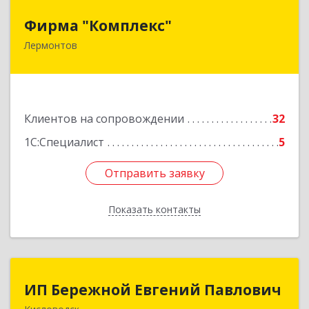
Фирма "Комплекс"
Фирма "Комплекс"
Лермонтов
357348, Ставропольский край, Лермонтов г,
Острогорка с, Степная ул, дом № 46, а
Подробнее
Клиентов на сопровождении
32
1С:Специалист
5
Отправить заявку
Отправить заявку
Показать контакты
Назад
ИП Бережной Евгений Павлович
ИП Бережной Евгений Павлович