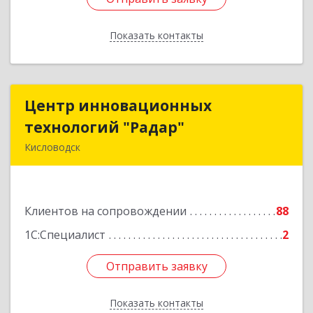
Показать контакты
Назад
Центр инновационных
Центр инновационных
технологий "Радар"
технологий "Радар"
Кисловодск
357000, Ставропольский край, Кисловодск г,
Цандера проезд, дом № 2
Клиентов на сопровождении
88
Подробнее
1С:Специалист
2
Отправить заявку
Отправить заявку
Показать контакты
Назад