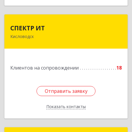
СПЕКТР ИТ
СПЕКТР ИТ
Кисловодск
357736, Ставропольский край, Кисловодск г,
Ставропольская ул, дом № 8
Подробнее
Клиентов на сопровождении
18
Отправить заявку
Отправить заявку
Показать контакты
Назад