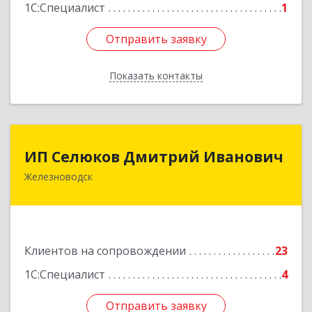
Подробнее
1С:Специалист
1
Отправить заявку
Отправить заявку
Показать контакты
Назад
ИП Селюков Дмитрий Иванович
ИП Селюков Дмитрий Иванович
Железноводск
357400, Ставропольский край, Железноводск г,
Энгельса ул, дом № 17, кв.17
Подробнее
Клиентов на сопровождении
23
1С:Специалист
4
Отправить заявку
Отправить заявку