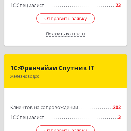
1С:Специалист
23
Отправить заявку
Отправить заявку
Показать контакты
Назад
1С:Франчайзи Спутник IT
1С:Франчайзи Спутник IT
Железноводск
357430, Ставропольский край, город-курорт
Железноводск, Иноземцево п, Свободы ул, дом
№ 136
Подробнее
Клиентов на сопровождении
202
1С:Специалист
3
Отправить заявку
Отправить заявку