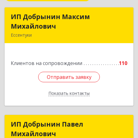
ИП Добрынин Максим
ИП Добрынин Максим
Михайлович
Михайлович
Ессентуки
357601, Ставропольский край, Ессентуки,
Спасателей, дом № 5, кв.43
Клиентов на сопровождении
110
Подробнее
Отправить заявку
Отправить заявку
Показать контакты
Назад
ИП Добрынин Павел
ИП Добрынин Павел
Михайлович
Михайлович