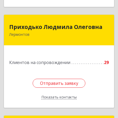
Приходько Людмила Олеговна
Приходько Людмила Олеговна
Лермонтов
357341, Лермонтов г, П.Лумумбы ул, дом №
43/2, кв.44
Подробнее
Клиентов на сопровождении
29
Отправить заявку
Отправить заявку
Показать контакты
Назад