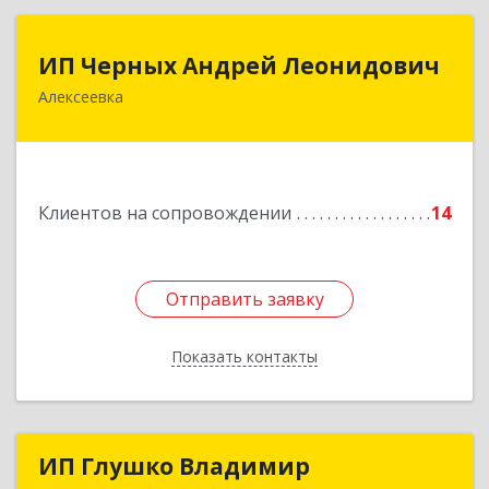
ИП Черных Андрей Леонидович
ИП Черных Андрей Леонидович
Алексеевка
309850, Белгородская обл, Алексеевский р-н,
Алексеевка г, Совхозная ул, дом № 23, кв.2
Подробнее
Клиентов на сопровождении
14
Отправить заявку
Отправить заявку
Показать контакты
Назад
ИП Глушко Владимир
ИП Глушко Владимир