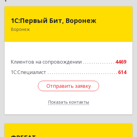
1С:Первый Бит, Воронеж
1С:Первый Бит, Воронеж
Воронеж
394006, Воронежская обл, Воронеж г, 20-летия
Октября ул, дом № 119, оф.711
Подробнее
Клиентов на сопровождении
4469
1С:Специалист
614
Отправить заявку
Отправить заявку
Показать контакты
Назад
ФРЕГАТ