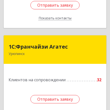
Отправить заявку
Отправить заявку
Показать контакты
Назад
1С:Франчайзи Агатес
1С:Франчайзи Агатес
Урюпинск
403113, Волгоградская обл, Урюпинск г, Ленина
пр-кт, дом № 90а
Подробнее
Клиентов на сопровождении
32
Отправить заявку
Отправить заявку