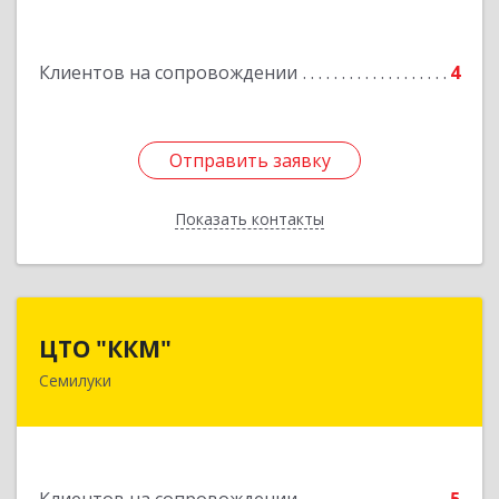
Подробнее
Клиентов на сопровождении
4
Отправить заявку
Отправить заявку
Показать контакты
Назад
ЦТО "ККМ"
ЦТО "ККМ"
Семилуки
Подробнее