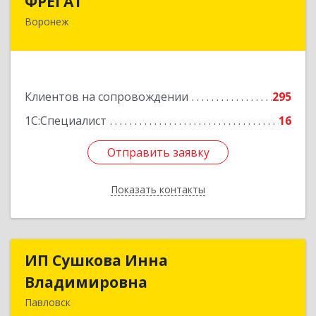
ФРЕГАТ
Воронеж
394006, Воронежская обл, Воронеж г,
Бахметьева ул, дом № 2Б, пом.I, офис 220
Подробнее
Клиентов на сопровождении
295
1С:Специалист
16
Отправить заявку
Отправить заявку
Показать контакты
Назад
ИП Сушкова Инна
ИП Сушкова Инна
Владимировна
Владимировна
Павловск