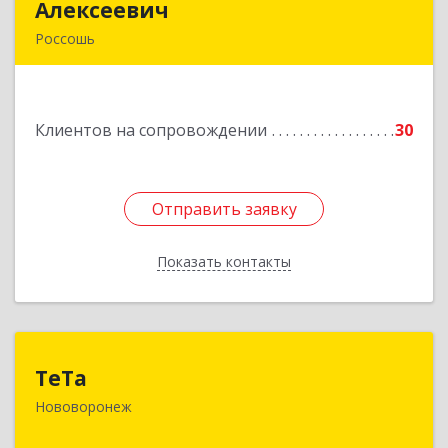
Алексеевич
Алексеевич
Россошь
396650, Воронежская обл, Россошанский р-н,
Россошь г,ул Октябрьская 76 Г
Клиентов на сопровождении
30
Подробнее
Отправить заявку
Отправить заявку
Показать контакты
Назад
ТеТа
ТеТа
Нововоронеж
396 073, Нововоронеж г, а/я, дом № 30