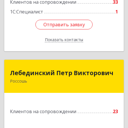
Клиентов на сопровождении
33
1С:Специалист
1
Отправить заявку
Отправить заявку
Показать контакты
Назад
Лебединский Петр Викторович
Лебединский Петр Викторович
Россошь
396650, Воронежская обл., г. Россошь, пер.
Крамского 11
Подробнее
Клиентов на сопровождении
23