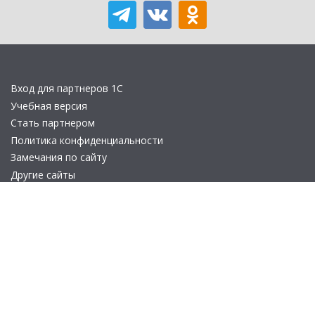
Вход для партнеров 1С
Учебная версия
Стать партнером
Политика конфиденциальности
Замечания по сайту
Другие сайты
Телефон:
+7 (495) 737-92-57
Email:
site_v8@1c.ru
Отдел продаж:
г. Москва
,
улица Селезнёвская, дом 21