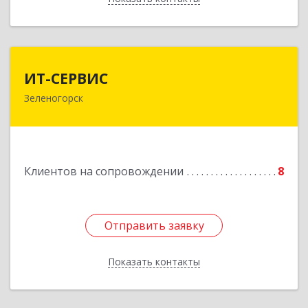
ИТ-СЕРВИС
ИТ-СЕРВИС
Зеленогорск
663690, Красноярский край, Зеленогорск г,
Гагарина ул, дом № 34
Подробнее
Клиентов на сопровождении
8
Отправить заявку
Отправить заявку
Показать контакты
Назад