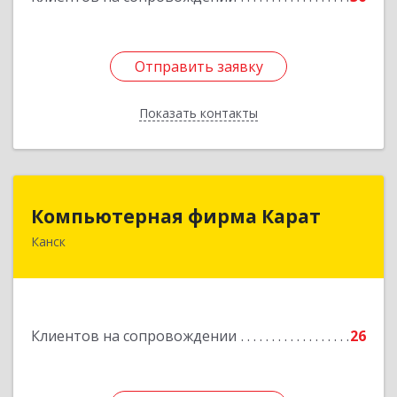
Отправить заявку
Отправить заявку
Показать контакты
Назад
Компьютерная фирма Карат
Компьютерная фирма Карат
Канск
663600, Красноярский край, Канск г,
Пролетарская ул, дом № 34
Подробнее
Клиентов на сопровождении
26