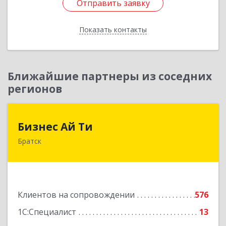
Отправить заявку
Отправить заявку
Показать контакты
Назад
Ближайшие партнеры из соседних
регионов
Бизнес Ай Ти
Бизнес Ай Ти
Братск
665717, Иркутская обл, Братск г, Центральный
жилрайон, Мира ул, дом № 27B, оф.14
Подробнее
Клиентов на сопровождении
576
1С:Специалист
13