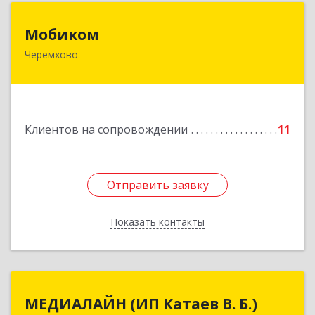
Мобиком
Мобиком
Черемхово
Подробнее
Клиентов на сопровождении
11
Отправить заявку
Отправить заявку
Показать контакты
Назад
МЕДИАЛАЙН (ИП Катаев В. Б.)
МЕДИАЛАЙН (ИП Катаев В. Б.)