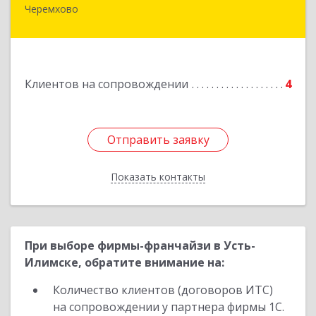
Черемхово
665413, Иркутская обл, Черемхово г, Ленина ул,
дом № 5, оф.328
Подробнее
Клиентов на сопровождении
4
Отправить заявку
Отправить заявку
Показать контакты
Назад
При выборе фирмы-франчайзи в Усть-
Илимске, обратите внимание на:
Количество клиентов (договоров ИТС)
на сопровождении у партнера фирмы 1С.