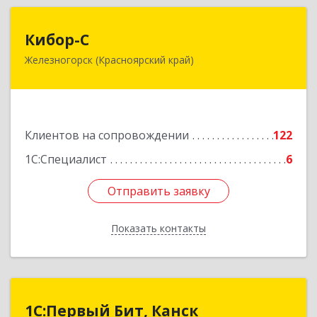
Кибор-С
Кибор-С
Железногорск (Красноярский край)
662973, Красноярский край, Железногорск г,
Белорусская ул, дом № 30 Б, пом.16
Подробнее
Клиентов на сопровождении
122
1С:Специалист
6
Отправить заявку
Отправить заявку
Показать контакты
Назад
1С:Первый Бит, Канск
1С:Первый Бит, Канск