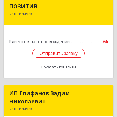
ПОЗИТИВ
ПОЗИТИВ
Усть-Илимск
666679, Иркутская обл, Усть-Илимск г, Дружбы
Народов пр-кт, дом № 12, кв.60
Подробнее
Клиентов на сопровождении
66
Отправить заявку
Отправить заявку
Показать контакты
Назад
ИП Епифанов Вадим
ИП Епифанов Вадим
Николаевич
Николаевич
Усть-Илимск
666682, Иркутская обл, Усть-Илимск г,