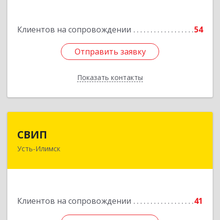
Белградская ул, дом № 11, кв.22
Клиентов на сопровождении
54
Подробнее
Отправить заявку
Отправить заявку
Показать контакты
Назад
СВИП
СВИП
Усть-Илимск
666685, Иркутская обл, Усть-Илимск г,
Энтузиастов ул, дом № 5, оф.1
Подробнее
Клиентов на сопровождении
41