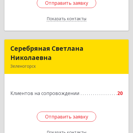
Отправить заявку
Отправить заявку
Показать контакты
Назад
Серебряная Светлана
Серебряная Светлана
Николаевна
Николаевна
Зеленогорск
663690, Краноярский край, Зленогорск г,
Энергетиков, дом № 14, кв.37
Клиентов на сопровождении
20
Подробнее
Отправить заявку
Отправить заявку
Показать контакты
Назад