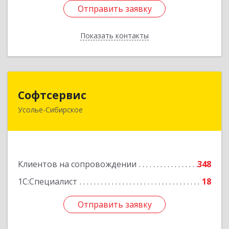
Отправить заявку
Отправить заявку
Показать контакты
Назад
Софтсервис
Софтсервис
Усолье-Сибирское
665451, Иркутская обл, Усолье-Сибирское г,
Интернациональная ул, дом № 87
Подробнее
Клиентов на сопровождении
348
1С:Специалист
18
Отправить заявку
Отправить заявку