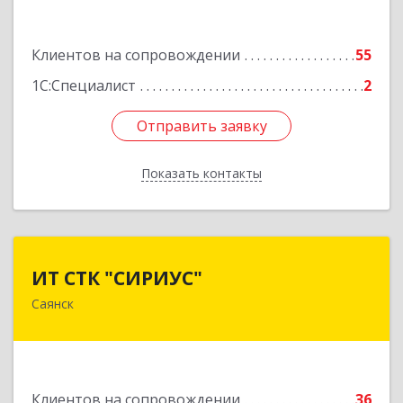
Подробнее
Клиентов на сопровождении
55
1С:Специалист
2
Отправить заявку
Отправить заявку
Показать контакты
Назад
ИТ СТК "СИРИУС"
ИТ СТК "СИРИУС"
Саянск
666303, Иркутская обл, Саянск г, Юбилейный
мкр, дом № 38
Подробнее
Клиентов на сопровождении
36