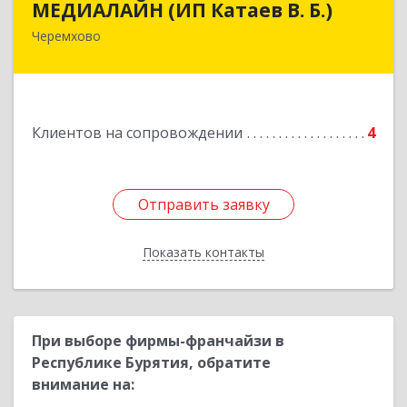
МЕДИАЛАЙН (ИП Катаев В. Б.)
Черемхово
665413, Иркутская обл, Черемхово г, Ленина ул,
дом № 5, оф.328
Подробнее
Клиентов на сопровождении
4
Отправить заявку
Отправить заявку
Показать контакты
Назад
При выборе фирмы-франчайзи в
Республике Бурятия, обратите
внимание на: