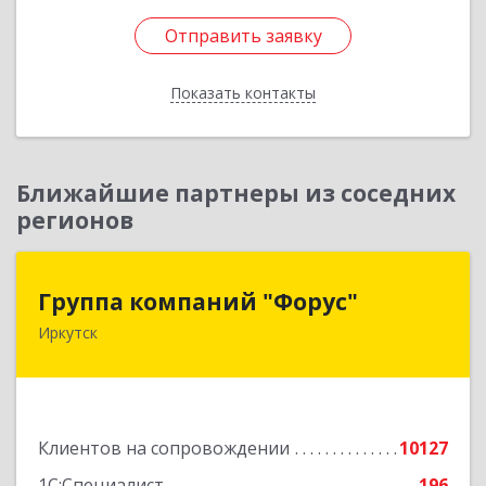
Отправить заявку
Отправить заявку
Показать контакты
Назад
Ближайшие партнеры из соседних
регионов
Группа компаний "Форус"
Группа компаний "Форус"
Иркутск
664007, Иркутская обл, Иркутск г, Ямская ул,
дом № 1, корпус 1, оф.1
Подробнее
Клиентов на сопровождении
10127
1С:Специалист
196