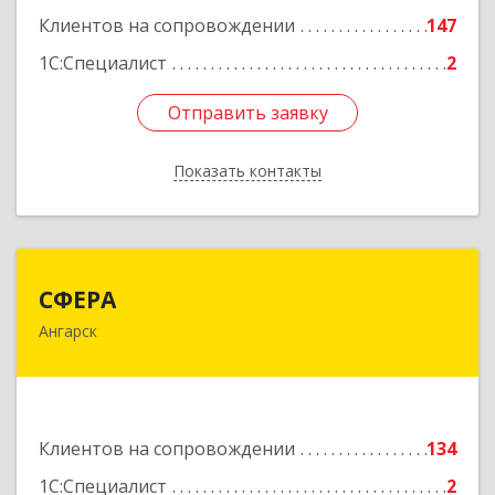
Клиентов на сопровождении
147
Подробнее
1С:Специалист
2
Отправить заявку
Отправить заявку
Показать контакты
Назад
СФЕРА
СФЕРА
Ангарск
665816, Иркутская обл, Ангарск г, 177-й кв-л,
дом № 6, оф.159
Подробнее
Клиентов на сопровождении
134
1С:Специалист
2