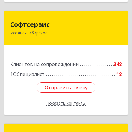
Софтсервис
Софтсервис
Усолье-Сибирское
665451, Иркутская обл, Усолье-Сибирское г,
Интернациональная ул, дом № 87
Подробнее
Клиентов на сопровождении
348
1С:Специалист
18
Отправить заявку
Отправить заявку
Показать контакты
Назад