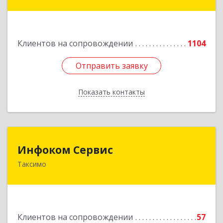
дом № 25
Подробнее
Клиентов на сопровождении
1104
Отправить заявку
Отправить заявку
Показать контакты
Назад
Инфоком Сервис
Инфоком Сервис
Таксимо
671560, Республика Бурятия, Муйский р-н, пгт.
Таксимо, ул. Железнодорожников, дом 14
Подробнее
Клиентов на сопровождении
57