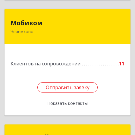
Мобиком
Мобиком
Черемхово
Подробнее
Клиентов на сопровождении
11
Отправить заявку
Отправить заявку
Показать контакты
Назад
МЕДИАЛАЙН (ИП Катаев В. Б.)