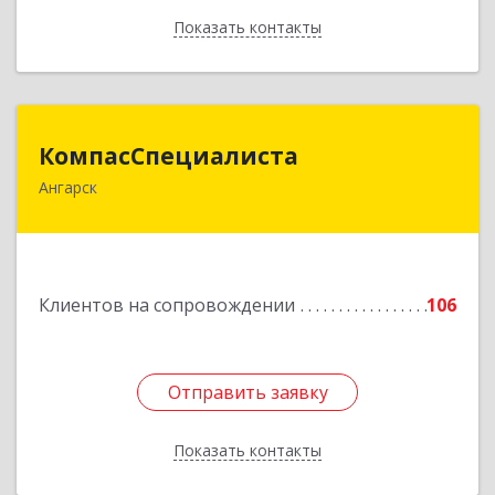
Показать контакты
Назад
КомпасСпециалиста
КомпасСпециалиста
Ангарск
665826, Иркутская обл, Ангарск г, 12А мкр, дом
№ 7, 86
Подробнее
Клиентов на сопровождении
106
Отправить заявку
Отправить заявку
Показать контакты
Назад