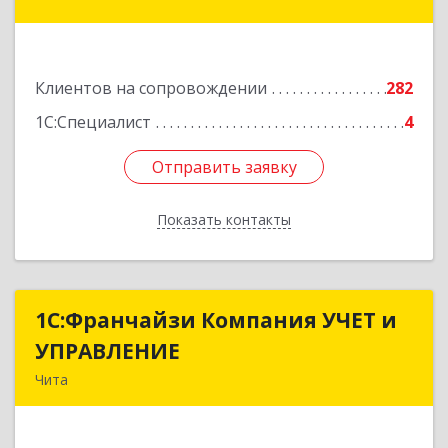
Красноярская ул, дом № 24, корпус а, оф.401
Подробнее
Клиентов на сопровождении
282
1С:Специалист
4
Отправить заявку
Отправить заявку
Показать контакты
Назад
1С:Франчайзи Компания УЧЕТ и
1С:Франчайзи Компания УЧЕТ и
УПРАВЛЕНИЕ
УПРАВЛЕНИЕ
Чита
672038, Забайкальский край, Чита г, Нагорная
ул, дом № 81а, пом.1