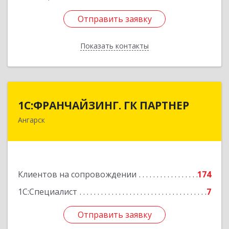
Отправить заявку
Отправить заявку
Показать контакты
Назад
1С:ФРАНЧАЙЗИНГ. ГК ПАРТНЕР
1С:ФРАНЧАЙЗИНГ. ГК ПАРТНЕР
Ангарск
665813, Иркутская обл, Ангарск г, 81 кв-л,
строение 3, оф.104
Подробнее
Клиентов на сопровождении
174
1С:Специалист
7
Отправить заявку
Отправить заявку