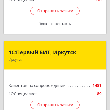
Отправить заявку
Отправить заявку
Показать контакты
Назад
1С:Первый БИТ, Иркутск
1С:Первый БИТ, Иркутск
Иркутск
664007, Иркутская обл, Иркутск г, Декабрьских
Событий ул, дом № 125, оф.500
Подробнее
Клиентов на сопровождении
1481
1С:Специалист
89
Отправить заявку
Отправить заявку