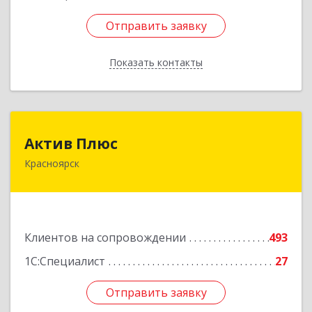
Отправить заявку
Отправить заявку
Показать контакты
Назад
Актив Плюс
Актив Плюс
Красноярск
660017, Красноярский край, Красноярск г,
Обороны ул, дом № 3, оф.220
Подробнее
Клиентов на сопровождении
493
1С:Специалист
27
Отправить заявку
Отправить заявку