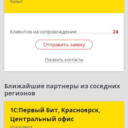
Кызыл
667000, Тыва Респ, Кызыл г, Комсомольская ул,
дом № 20, кв. 2, оф.1
Подробнее
Клиентов на сопровождении
24
Отправить заявку
Отправить заявку
Показать контакты
Назад
Ближайшие партнеры из соседних
регионов
1С:Первый Бит, Красноярск,
1С:Первый Бит, Красноярск,
Центральный офис
Центральный офис
Красноярск