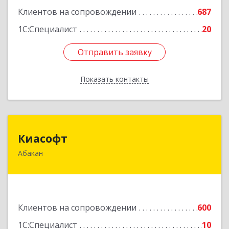
Клиентов на сопровождении
687
1С:Специалист
20
Отправить заявку
Отправить заявку
Показать контакты
Назад
Киасофт
Киасофт
Абакан
655017, Хакасия Респ, Абакан г, Ивана Ярыгина
ул, дом № 34, оф.5
Подробнее
Клиентов на сопровождении
600
1С:Специалист
10