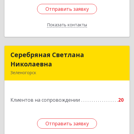
Отправить заявку
Отправить заявку
Показать контакты
Назад
Серебряная Светлана
Серебряная Светлана
Николаевна
Николаевна
Зеленогорск
663690, Краноярский край, Зленогорск г,
Энергетиков, дом № 14, кв.37
Клиентов на сопровождении
20
Подробнее
Отправить заявку
Отправить заявку