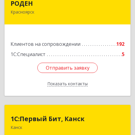
РОДЕН
Красноярск
660064, Красноярский край, Красноярск г, им
Академика Вавилова ул, дом № 1, оф.2-23
Подробнее
Клиентов на сопровождении
192
1С:Специалист
5
Отправить заявку
Отправить заявку
Показать контакты
Назад
1С:Первый Бит, Канск
1С:Первый Бит, Канск
Канск
663600, Красноярский край, Канск г, 30 лет