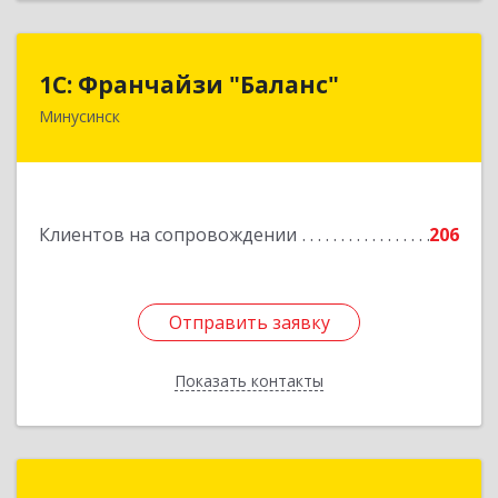
1С: Франчайзи "Баланс"
1С: Франчайзи "Баланс"
Минусинск
662610, Красноярский край, Минусинск г,
Абаканская ул, дом № 43а, пом.14
Подробнее
Клиентов на сопровождении
206
Отправить заявку
Отправить заявку
Показать контакты
Назад
РОДЕН