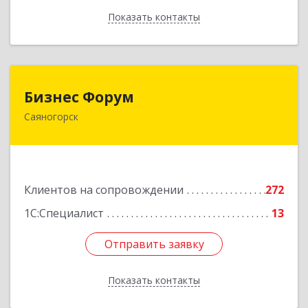
Показать контакты
Назад
Бизнес Форум
Бизнес Форум
Саяногорск
655603, Хакасия Респ, Саяногорск г, Советский
мкр, дом № 2, кв.262
Подробнее
Клиентов на сопровождении
272
1С:Специалист
13
Отправить заявку
Отправить заявку
Показать контакты
Назад