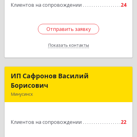
Клиентов на сопровождении
24
Отправить заявку
Отправить заявку
Показать контакты
Назад
ИП Сафронов Василий
ИП Сафронов Василий
Борисович
Борисович
Минусинск
662608, Красноярский край, Минусинск г,
Пушкина ул, дом № 8, кв.2
Клиентов на сопровождении
22
Подробнее