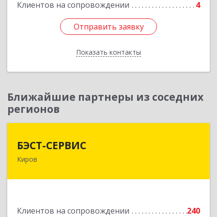
Клиентов на сопровождении
4
Отправить заявку
Отправить заявку
Показать контакты
Назад
Ближайшие партнеры из соседних
регионов
БЭСТ-СЕРВИС
БЭСТ-СЕРВИС
Киров
610045, Кировская обл, Киров г, Дмитрия
Козулева ул, дом № 2, корпус 1
Подробнее
Клиентов на сопровождении
240