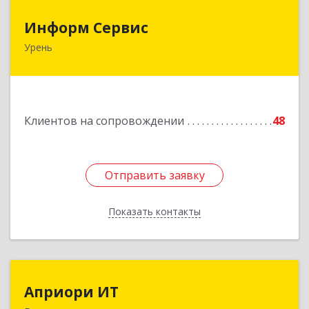
Информ Сервис
Информ Сервис
Урень
606800, Нижегородская обл, Уренский р-н,
Урень г, Ленина ул, дом № 95 А
Подробнее
Клиентов на сопровождении
48
Отправить заявку
Отправить заявку
Показать контакты
Назад
Априори ИТ
Априори ИТ