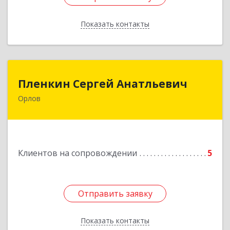
Показать контакты
Назад
Пленкин Сергей Анатльевич
Пленкин Сергей Анатльевич
Орлов
612 270, 612270, Кировская обл, , Орлов г,
Ленина ул, дом. 128
Подробнее
Клиентов на сопровождении
5
Отправить заявку
Отправить заявку
Показать контакты
Назад