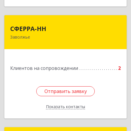
СФЕРРА-НН
СФЕРРА-НН
Заволжье
Подробнее
Клиентов на сопровождении
2
Отправить заявку
Отправить заявку
Показать контакты
Назад