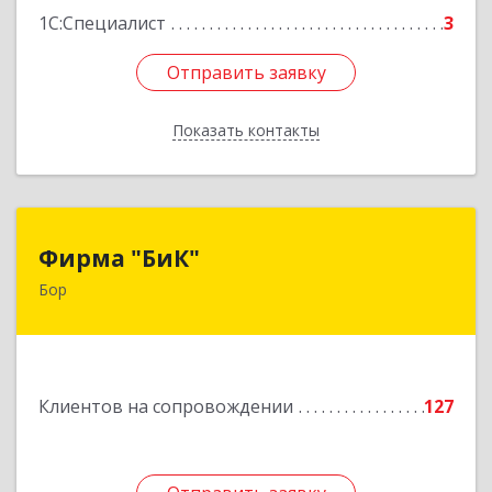
1С:Специалист
3
Отправить заявку
Отправить заявку
Показать контакты
Назад
Фирма "БиК"
Фирма "БиК"
Бор
606440, Нижегородская обл, Бор г, Советская
ул, дом № 11
Подробнее
Клиентов на сопровождении
127