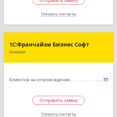
Отправить заявку
Отправить заявку
Показать контакты
Назад
1С:Франчайзи Бизнес Софт
1С:Франчайзи Бизнес Софт
Кинешма
155800, Ивановская обл, Кинешма г, Жуковская
ул, дом № 10
Подробнее
Клиентов на сопровождении
77
Отправить заявку
Отправить заявку
Показать контакты
Назад