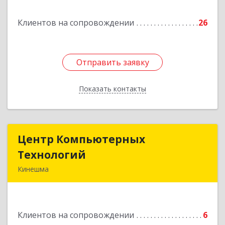
Подробнее
Клиентов на сопровождении
26
Отправить заявку
Отправить заявку
Показать контакты
Назад
Центр Компьютерных
Центр Компьютерных
Технологий
Технологий
Кинешма
155800, Ивановская обл, Кинешма г, Вичугская
ул, дом № 106
Клиентов на сопровождении
6
Подробнее