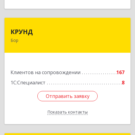
КРУНД
КРУНД
Бор
606440, Нижегородская обл, Бор г,
Профсоюзная ул, дом № 6
Подробнее
Клиентов на сопровождении
167
1С:Специалист
8
Отправить заявку
Отправить заявку
Показать контакты
Назад