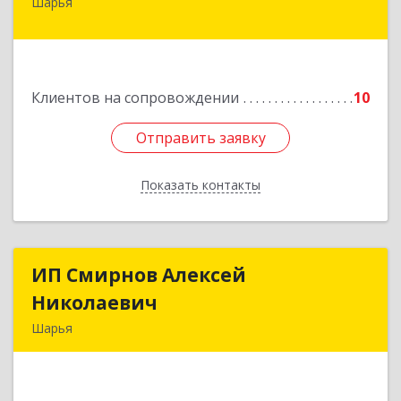
Шарья
157505, Костромская область, город Шарья,
улица Краснухина, дом 6.
Подробнее
Клиентов на сопровождении
10
Отправить заявку
Отправить заявку
Показать контакты
Назад
ИП Смирнов Алексей
ИП Смирнов Алексей
Николаевич
Николаевич
Шарья
Подробнее