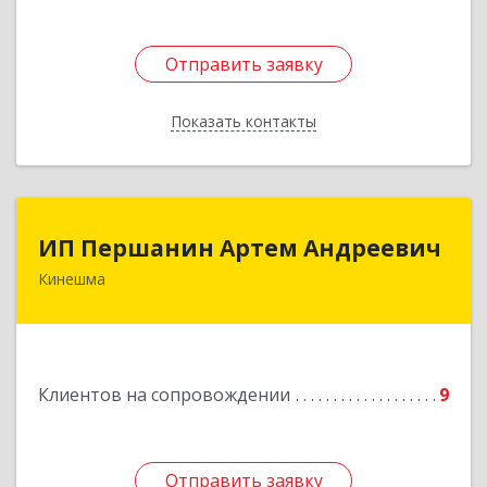
Отправить заявку
Отправить заявку
Показать контакты
Назад
ИП Першанин Артем Андреевич
ИП Першанин Артем Андреевич
Кинешма
Подробнее
Клиентов на сопровождении
9
Отправить заявку
Отправить заявку