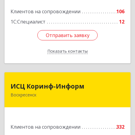
Подробнее
Клиентов на сопровождении
106
1С:Специалист
12
Отправить заявку
Отправить заявку
Показать контакты
Назад
ИСЦ Коринф-Информ
ИСЦ Коринф-Информ
Воскресенск
140200, Московская обл, Воскресенский р-н,
Воскресенск г, Железнодорожная ул, дом № 28,
этаж 3, оф.5
Подробнее
Клиентов на сопровождении
332