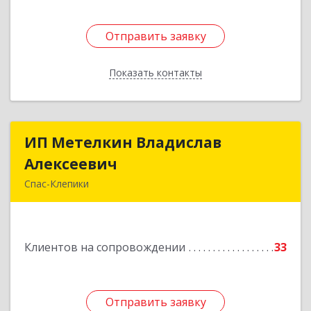
Отправить заявку
Отправить заявку
Показать контакты
Назад
ИП Метелкин Владислав
ИП Метелкин Владислав
Алексеевич
Алексеевич
Спас-Клепики
391030, Рязанская обл, Спас-Клепики г, 1 Мая ул,
дом № 10
Клиентов на сопровождении
33
Подробнее
Отправить заявку
Отправить заявку