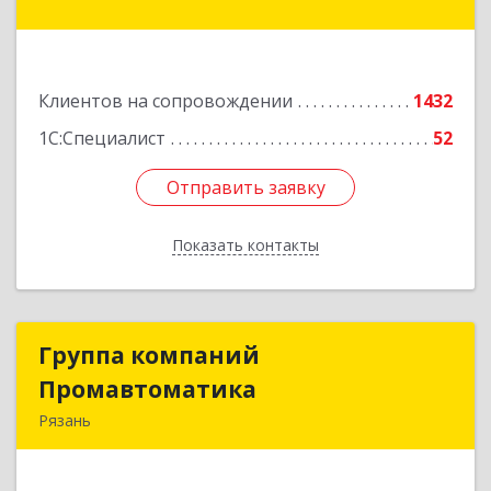
дом № 66
Подробнее
Клиентов на сопровождении
1432
1С:Специалист
52
Отправить заявку
Отправить заявку
Показать контакты
Назад
Группа компаний
Группа компаний
Промавтоматика
Промавтоматика
Рязань
390005, Рязанская обл, Рязань г, Татарская ул,
дом № 21