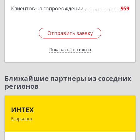
Клиентов на сопровождении
959
Подробнее
Отправить заявку
Отправить заявку
Показать контакты
Назад
Ближайшие партнеры из соседних
регионов
ИНТЕХ
ИНТЕХ
Егорьевск
140300, Московская обл, Егорьевск г, 5-й мкр,
дом № 10, оф.2