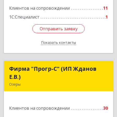
Подробнее
Клиентов на сопровождении
11
1С:Специалист
1
Отправить заявку
Отправить заявку
Показать контакты
Назад
Фирма "Прогр-С" (ИП Жданов
Фирма "Прогр-С" (ИП Жданов
Е.В.)
Е.В.)
Озеры
140563, Московская обл, Озерский р-н, Озеры г,
им Маршала Катукова мкр, дом № 16, кв.27
Клиентов на сопровождении
30
Подробнее