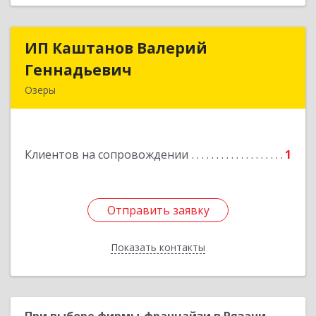
ИП Каштанов Валерий
ИП Каштанов Валерий
Геннадьевич
Геннадьевич
Озеры
140560, Московская обл, Озерский р-н, Озеры г,
Ленина ул, дом № 202
Клиентов на сопровождении
1
Подробнее
Отправить заявку
Отправить заявку
Показать контакты
Назад