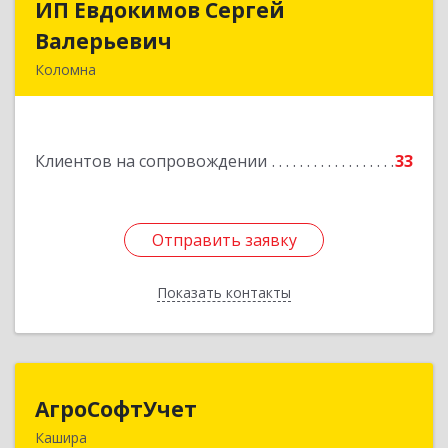
ИП Евдокимов Сергей
ИП Евдокимов Сергей
Валерьевич
Валерьевич
Коломна
140400, Московская обл, Коломна г,
Толстикова ул, дом № 1а, кв.9
Клиентов на сопровождении
33
Подробнее
Отправить заявку
Отправить заявку
Показать контакты
Назад
АгроСофтУчет
АгроСофтУчет
Кашира
142932, Московская обл, г.о.Кашира, Каменка д,