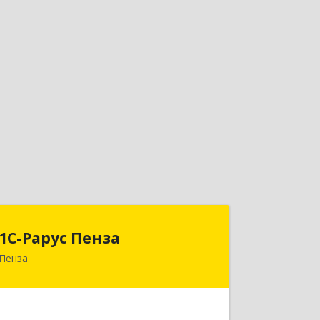
1С-Рарус Пенза
1С-Рарус Пенза
Пенза
440028, Пензенская обл, Пенза г,
Леонова ул, дом № 10, пом.10
Подробнее