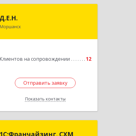
Д.Е.Н.
Д.Е.Н.
Моршанск
393950, Тамбовская обл, Моршанск г,
Дзержинского ул, дом № 4б, кв.157
Подробнее
Клиентов на сопровождении
12
Отправить заявку
Отправить заявку
Показать контакты
Назад
1С:Франчайзинг. СХМ
1С:Франчайзинг. СХМ