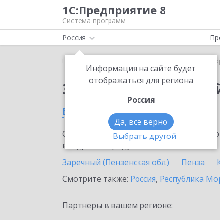
1С:Предприятие 8
Система программ
Россия
Пр
Главная
Сервисы ИТС
1С:Лекторий
1С:Лекто
Информация на сайте будет
отображаться для региона
Заказать 1С:Лектори
Россия
в Пензенской области
Да, все верно
Ознакомьтесь с информационными карт
Выбрать другой
внедрение продукта.
Заречный (Пензенская обл.)
Пенза
Смотрите также:
Россия
,
Республика Мо
Партнеры в вашем регионе: