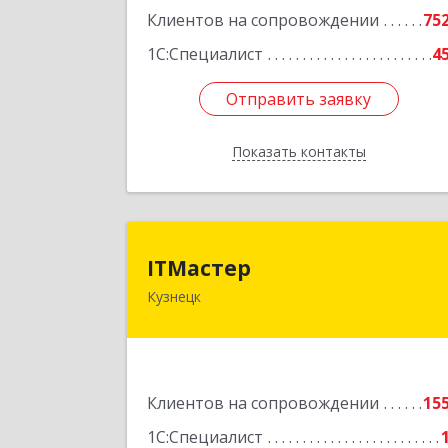
Клиентов на сопровождении
75
1С:Специалист
4
Отправить заявку
Отправить заявку
Показать контакты
Назад
ITМасте
ITМастер
Кузнецк
442537, Пензенская обл, Кузнецк г
Белинского ул, дом № 82, ДЦ"Сфера"
оф.1
Подробне
Клиентов на сопровождении
15
1С:Специалист