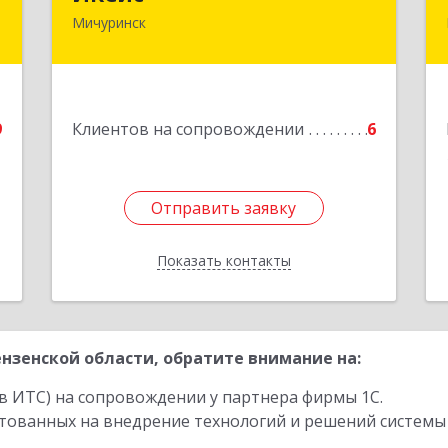
Мичуринск
,
393761, Тамбовская обл, Мичуринск г,
1
Набережная ул, дом № 275
е
Подробнее
9
Клиентов на сопровождении
6
Отправить заявку
Отправить заявку
Показать контакты
Назад
нзенской области, обратите внимание на:
в ИТС) на сопровождении у партнера фирмы 1С.
стованных на внедрение технологий и решений системы