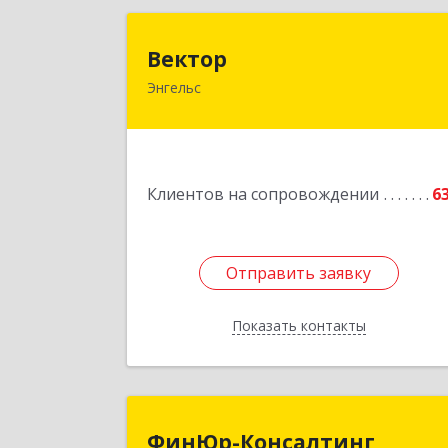
Векто
Вектор
Энгельс
413107, Саратовская обл, Энгельс г
Трудовая ул, дом № 12/1, квартир
№21
Подробне
Клиентов на сопровождении
6
Отправить заявку
Отправить заявку
Показать контакты
Назад
ФинЮр-Консалтин
ФинЮр-Консалтинг