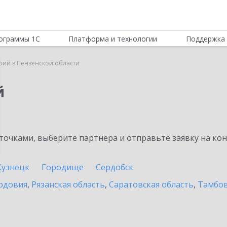
ограммы 1С
Платформа и технологии
Поддержка 
рий в Пензенской области
й
очками, выберите партнёра и отправьте заявку на ко
Кузнецк
Городище
Сердобск
рдовия
,
Рязанская область
,
Саратовская область
,
Тамбов