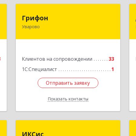
р
Грифон
Грифон
Уварово
,
393461, Тамбовская обл, Уварово г,
а
Южная ул, дом № 40А
6
Подробнее
е
3
Клиентов на сопровождении
33
1С:Специалист
1
Отправить заявку
Отправить заявку
Показать контакты
Назад
г
ИКСис
ИКСис