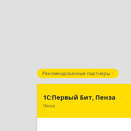
Рекомендованные партнеры
1С:Первый Бит, Пенз
1С:Первый Бит, Пенза
Пенза
440000, Пензенская обл, Пенза г
Московская ул, дом № 15, пом.
Подробне