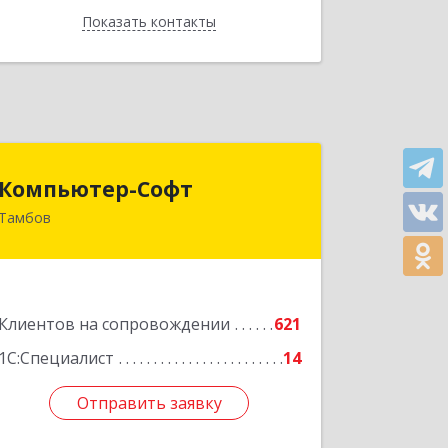
Показать контакты
Назад
Компьютер-Софт
Компьютер-Софт
Тамбов
392000, Тамбовская обл, Тамбов г,
Советская ул, дом № 191
Подробнее
Клиентов на сопровождении
621
1С:Специалист
14
Отправить заявку
Отправить заявку