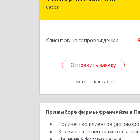
Саров
607190, Нижегородская обл, Саров г
Куйбышева ул, дом № 1
Подробне
Клиентов на сопровождении
Отправить заявку
Отправить заявку
Показать контакты
Назад
При выборе фирмы-франчайзи в Пе
Количество клиентов (договоро
Количество специалистов, атте
Наличие у фирмы статуса