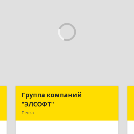
а
Группа компаний
Группа компаний
"ЭЛСОФТ"
"ЭЛСОФТ"
,
Пенза
1
440020, Пензенская обл, Пенза г,
Суворова ул, дом № 145, корпус а,
е
оф.41