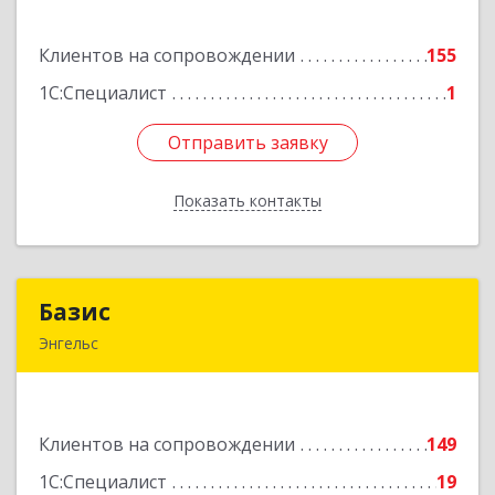
ул, дом № 82, ДЦ"Сфера", оф.15
Клиентов на сопровождении
155
Подробнее
1С:Специалист
1
Отправить заявку
Отправить заявку
Показать контакты
Назад
Базис
Базис
Энгельс
413100, Саратовская обл, м.р-н Энгельсский, г.п.
город Энгельс, Энгельс г, Тихая ул, дом № 55
Клиентов на сопровождении
149
Подробнее
1С:Специалист
19