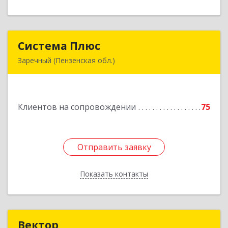
Система Плюс
Система Плюс
Заречный (Пензенская обл.)
442960, Пензенская обл, Заречный г,
Комсомольская ул, дом № 1-205
Клиентов на сопровождении
75
Подробнее
Отправить заявку
Отправить заявку
Показать контакты
Назад
Вектор
Вектор