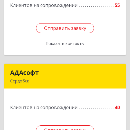
Клиентов на сопровождении
55
Подробнее
Отправить заявку
Отправить заявку
Показать контакты
Назад
АДАсофт
АДАсофт
Сердобск
442894, Пензенская обл, Сердобск г,
Чайковского ул, дом № 96А, кв.6
Клиентов на сопровождении
40
Подробнее