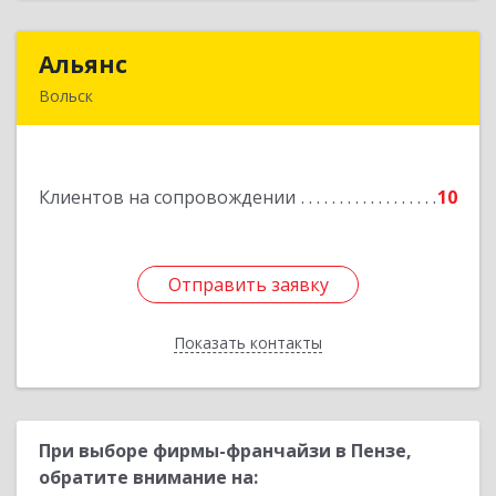
Альянс
Альянс
Вольск
412900, Саратовская обл, Вольск г, Клочкова ул,
дом № 83а
Клиентов на сопровождении
10
Подробнее
Отправить заявку
Отправить заявку
Показать контакты
Назад
При выборе фирмы-франчайзи в Пензе,
обратите внимание на: