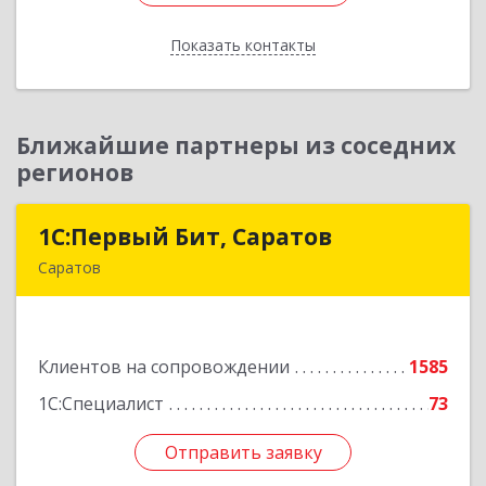
Показать контакты
Назад
Ближайшие партнеры из соседних
регионов
1С:Первый Бит, Саратов
1С:Первый Бит, Саратов
Саратов
410005, Саратовская обл, Саратов г,
Астраханская ул, дом № 87, корпус 50
Клиентов на сопровождении
1585
Подробнее
1С:Специалист
73
Отправить заявку
Отправить заявку