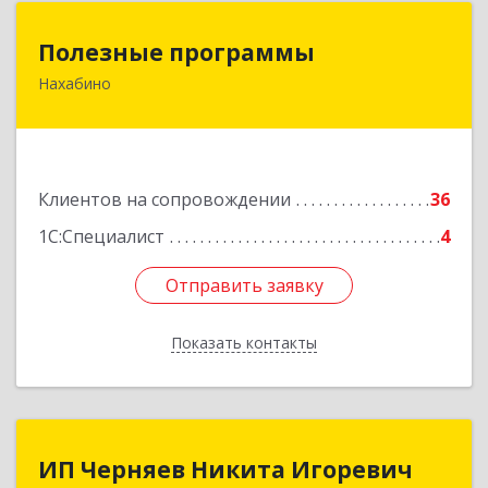
Полезные программы
Полезные программы
Нахабино
143432, Московская обл, Красногорский р-н,
Нахабино рп, Панфилова ул, дом № 9А, кв.6
Подробнее
Клиентов на сопровождении
36
1С:Специалист
4
Отправить заявку
Отправить заявку
Показать контакты
Назад
ИП Черняев Никита Игоревич
ИП Черняев Никита Игоревич