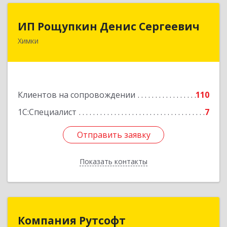
ИП Рощупкин Денис Сергеевич
ИП Рощупкин Денис Сергеевич
Химки
141402, Московская обл, г.о. Химки, Химки г,
Московская ул, дом № 21А, кв.126
Подробнее
Клиентов на сопровождении
110
1С:Специалист
7
Отправить заявку
Отправить заявку
Показать контакты
Назад
Компания Рутсофт
Компания Рутсофт