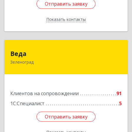
Отправить заявку
Отправить заявку
Показать контакты
Назад
Веда
Веда
Зеленоград
124683, Москва г, Зеленоград г, корпус 1504,
н.п.II
Подробнее
Клиентов на сопровождении
91
1С:Специалист
5
Отправить заявку
Отправить заявку