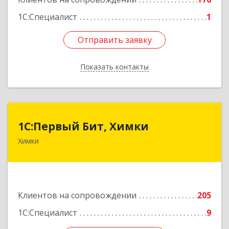
Подробнее
1С:Специалист
1
Отправить заявку
Отправить заявку
Показать контакты
Назад
1С:Первый Бит, Химки
1С:Первый Бит, Химки
Химки
141402, Московская обл, г.о. Химки, Химки г,
Московская ул, дом № 38А, оф.1201
Подробнее
Клиентов на сопровождении
205
1С:Специалист
9