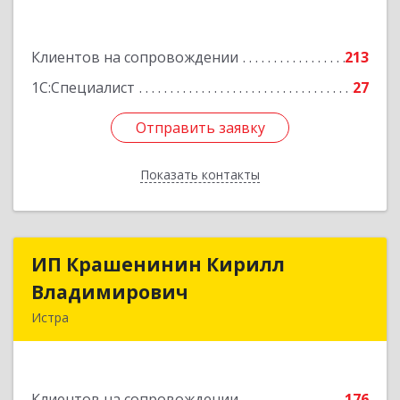
Подробнее
Клиентов на сопровождении
213
1С:Специалист
27
Отправить заявку
Отправить заявку
Показать контакты
Назад
ИП Крашенинин Кирилл
ИП Крашенинин Кирилл
Владимирович
Владимирович
Истра
143500, Московская обл, Истра г, 9
Гвардейской Дивизии ул, дом № 62, корпус В,
кв.68
Клиентов на сопровождении
176