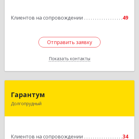
Подробнее
Клиентов на сопровождении
49
Отправить заявку
Отправить заявку
Показать контакты
Назад
Гарантум
Гарантум
Долгопрудный
141707, Московская обл, Долгопрудный г,
Заводская ул, дом № 7
Подробнее
Клиентов на сопровождении
34