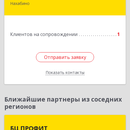
Нахабино
143430, Московская обл, Красногорский р-н,
Нахабино рп, Красноармейская ул, дом № 60,
кв.8
Подробнее
Клиентов на сопровождении
1
Отправить заявку
Отправить заявку
Показать контакты
Назад
Ближайшие партнеры из соседних
регионов
БЦ ПРОФИТ
БЦ ПРОФИТ