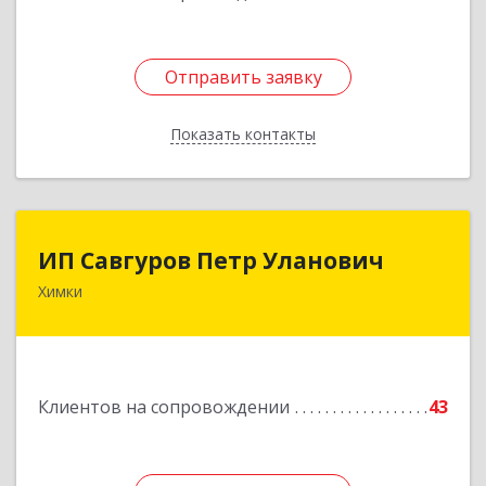
Отправить заявку
Отправить заявку
Показать контакты
Назад
ИП Савгуров Петр Уланович
ИП Савгуров Петр Уланович
Химки
141407, Московская обл, Химки г, Молодежная
ул, дом № 68, кв.443
Подробнее
Клиентов на сопровождении
43