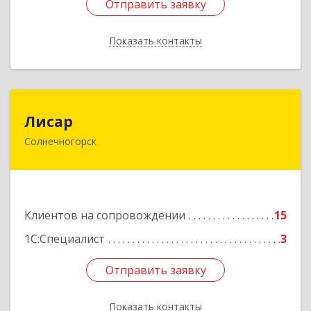
Отправить заявку
Отправить заявку
Показать контакты
Назад
Лисар
Лисар
Солнечногорск
141551, Московская обл, Солнечногорский р-н,
Андреевка рп, Жилинская ул, дом № 27, корпус
3, кв.120
Подробнее
Клиентов на сопровождении
15
1С:Специалист
3
Отправить заявку
Отправить заявку
Показать контакты
Назад