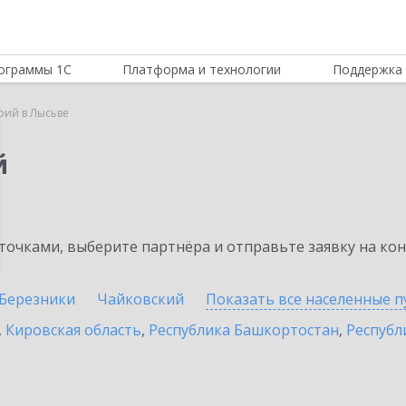
ограммы 1С
Платформа и технологии
Поддержка 
рий в Лысьве
й
очками, выберите партнёра и отправьте заявку на ко
Березники
Чайковский
Показать все населенные
п
,
Кировская область
,
Республика Башкортостан
,
Республ