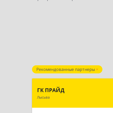
Рекомендованные партнеры
ГК ПРАЙ
ГК ПРАЙД
Лысьва
618909, Пермский край, Лысьва г
Репина ул, дом № 4