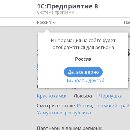
1С:Предприятие 8
Система программ
Россия
Пр
Главная
Сервисы ИТС
1С:Лекторий
1С:Лекто
Информация на сайте будет
отображаться для региона
Заказать 1С:Лектори
Россия
в Лысьве
Да, все верно
Ознакомьтесь с информационными карт
Выбрать другой
внедрение продукта.
Краснокамск
Лысьва
Чернушка
Смотрите также:
Россия
,
Пермский край
Удмуртская республика
Партнеры в вашем регионе: