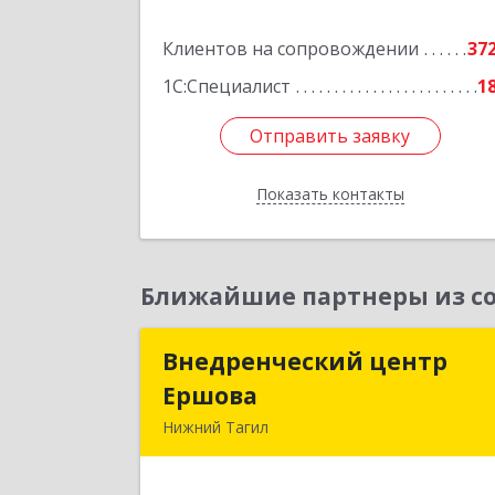
Подробне
Клиентов на сопровождении
37
1С:Специалист
1
Отправить заявку
Отправить заявку
Показать контакты
Назад
Ближайшие партнеры из со
Внедренческий центр
Внедренческий цент
Ершова
Ершов
Нижний Тагил
622030, Свердловская обл, Нижни
Тагил г, Черноисточинское ш, дом 