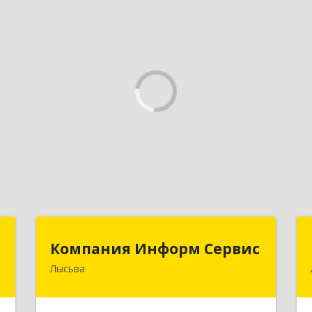
Д
Компания Информ Сервис
Компания Информ Сервис
Лысьва
,
618909, Пермский край, Лысьва г,
1
Металлистов ул, дом № 3, оф.535