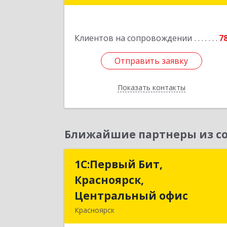
дом № 12, оф.21
Подробне
Клиентов на сопровождении
7
Отправить заявку
Отправить заявку
Показать контакты
Назад
Ближайшие партнеры из со
1С:Первый Бит,
1С:Первый Бит
Красноярск,
Красноярск
Центральный офис
Центральный офи
Красноярск
660017, Красноярский край