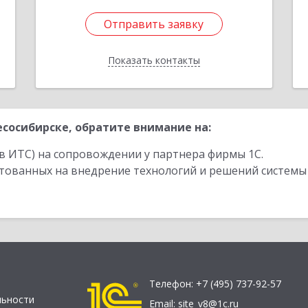
Отправить заявку
Отправить заявку
Показать контакты
Назад
сосибирске, обратите внимание на:
в ИТС) на сопровождении у партнера фирмы 1С.
стованных на внедрение технологий и решений системы
Телефон:
+7 (495) 737-92-57
льности
Email:
site_v8@1c.ru