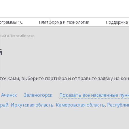
ограммы 1С
Платформа и технологии
Поддержка 
рий в Лесосибирске
й
очками, выберите партнёра и отправьте заявку на ко
Ачинск
Зеленогорск
Показать все населенные
пун
край
,
Иркутская область
,
Кемеровская область
,
Республик