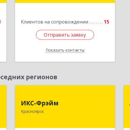
6
е
8
Клиентов на сопровождении
15
Отправить заявку
Отправить заявку
Показать контакты
Назад
седних регионов
,
ИКС-Фрэйм
,
ИКС-Фрэйм
660077, Красноярский край,
с
Красноярск
Красноярск г, Батурина ул, дом № 32,
пом.4
,