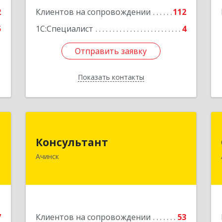
2
Клиентов на сопровождении
112
5
1С:Специалист
4
Отправить заявку
Отправить заявку
Показать контакты
Назад
к
Консультант
Консультант
,
662159, Красноярский край, Ачинск г,
Ачинск
5
Юго-Восточный район, дом № 21А
е
Подробнее
7
Клиентов на сопровождении
53