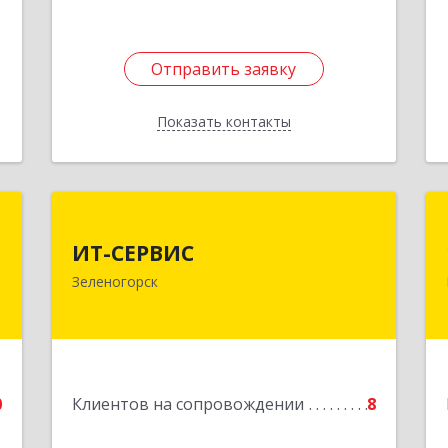
Отправить заявку
Отправить заявку
Показать контакты
Назад
а
ИТ-СЕРВИС
а
ИТ-СЕРВИС
663690, Красноярский край,
Зеленогорск
Зеленогорск г, Гагарина ул, дом № 34
,
,
Подробнее
7
е
0
Клиентов на сопровождении
8