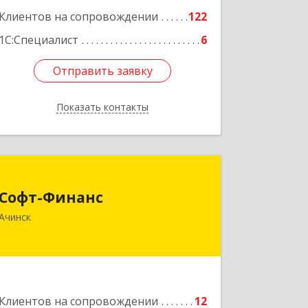
Клиентов на сопровождении
122
1С:Специалист
6
Отправить заявку
Отправить заявку
Показать контакты
Назад
Софт-Финанс
Софт-Финанс
662150, Красноярский край, Ачинск г,
Ачинск
1-й мкр, дом № 55А, корпус 2
Подробнее
Клиентов на сопровождении
12