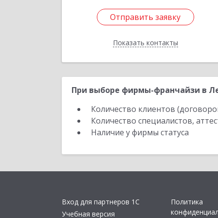
Отправить заявку
Отправить заявку
Показать контакты
Назад
При выборе фирмы-франчайзи в Ле
Количество клиентов (договоро
Количество специалистов, атте
Наличие у фирмы статуса
Вход для партнеров 1С
Политика
конфиденциа
Учебная версия