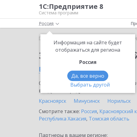
1С:Предприятие 8
Система программ
Россия
Пр
Главная
Сервисы ИТС
1С:Лекторий
1С:Лекто
Информация на сайте будет
отображаться для региона
Заказать 1С:Лектори
Россия
в Лесосибирске
Да, все верно
Ознакомьтесь с информационными карт
Выбрать другой
внедрение продукта.
Красноярск
Минусинск
Норильск
Смотрите также:
Россия
,
Красноярский 
Республика Хакасия
,
Томская область
Партнеры в вашем регионе: