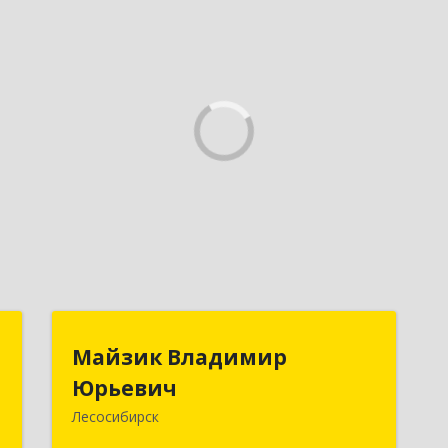
,
Майзик Владимир
Майзик Владимир
к
Юрьевич
Юрьевич
Лесосибирск
,
Подробнее
,