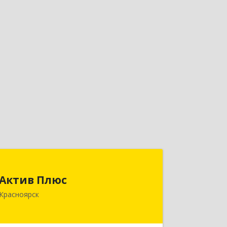
Актив Плюс
Актив Плюс
660017, Красноярский край,
Красноярск
Красноярск г, Обороны ул, дом № 3,
оф.220