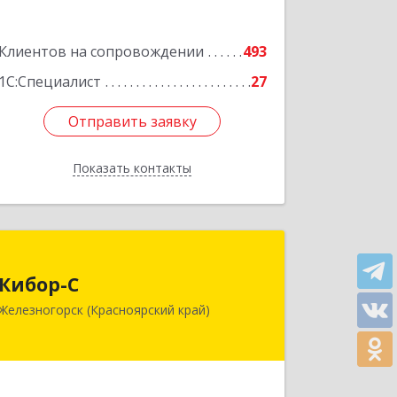
Подробнее
Клиентов на сопровождении
493
1С:Специалист
27
Отправить заявку
Отправить заявку
Показать контакты
Назад
Кибор-С
Кибор-С
662973, Красноярский край,
Железногорск (Красноярский край)
Железногорск г, Белорусская ул, дом
№ 30 Б, пом.16
Подробнее