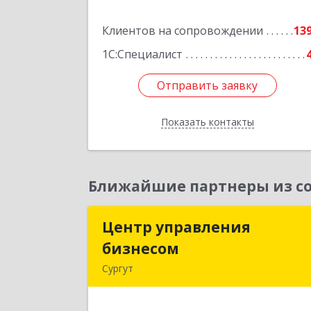
Клиентов на сопровождении
13
Подробне
1С:Специалист
Отправить заявку
Отправить заявку
Показать контакты
Назад
Ближайшие партнеры из со
Центр управления
Центр управлени
бизнесом
бизнесо
Сургут
628403, Ханты-Мансийски
Автономный округ - Югра АО, Сургу