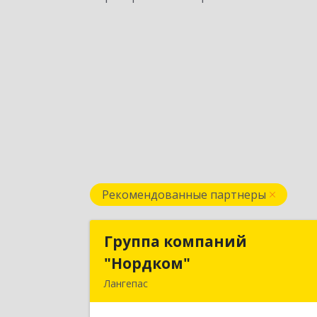
Рекомендованные партнеры
Группа компаний
Группа компани
"Нордком"
"Нордком
Лангепас
628672, Тюменская обл, Лангепас г.
Солнечная ул., дом № 21/1, каб.31