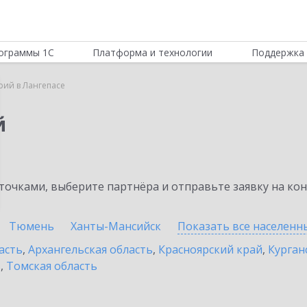
ограммы 1С
Платформа и технологии
Поддержка 
рий в Лангепасе
й
очками, выберите партнёра и отправьте заявку на ко
Тюмень
Ханты-Мансийск
Показать все населен
асть
,
Архангельская область
,
Красноярский край
,
Курган
ь
,
Томская область