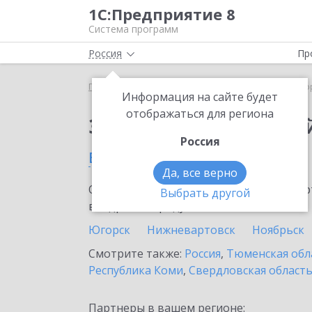
1С:Предприятие 8
Система программ
Россия
Пр
Главная
Сервисы ИТС
1С:Лекторий
1С:Лекто
Информация на сайте будет
отображаться для региона
Заказать 1С:Лектори
Россия
в Лангепасе
Да, все верно
Ознакомьтесь с информационными карт
Выбрать другой
внедрение продукта.
Югорск
Нижневартовск
Ноябрьск
Смотрите также:
Россия
,
Тюменская обл
Республика Коми
,
Свердловская област
Партнеры в вашем регионе: