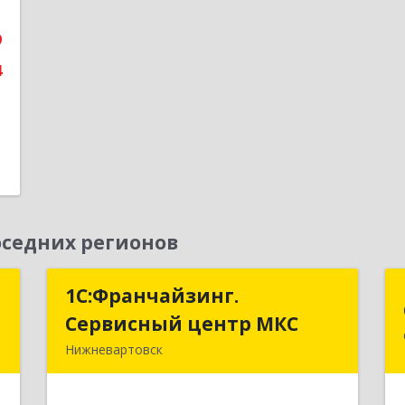
9
е
4
седних регионов
я
1С:Франчайзинг.
1С:Франчайзинг.
м
Сервисный центр МКС
Сервисный центр МКС
Нижневартовск
й
628615, Ханты-Мансийский
т
Автономный округ - Югра АО,