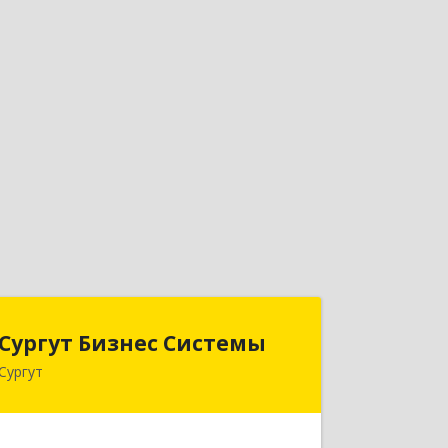
Сургут Бизнес Системы
Сургут Бизнес Системы
Сургут
628406, Ханты-Мансийский
Автономный округ - Югра АО, Сургут
г, 30 лет Победы ул, дом № 44, корпус
А, оф.304