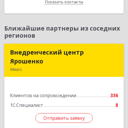
Показать контакты
Назад
Ближайшие партнеры из соседних
регионов
Внедренческий центр
Внедренческий центр
Ярошенко
Ярошенко
Миасс
456300, Челябинская обл, Миасс г, Романенко
ул, дом № 97
Клиентов на сопровождении
336
Подробнее
1С:Специалист
8
Отправить заявку
Отправить заявку