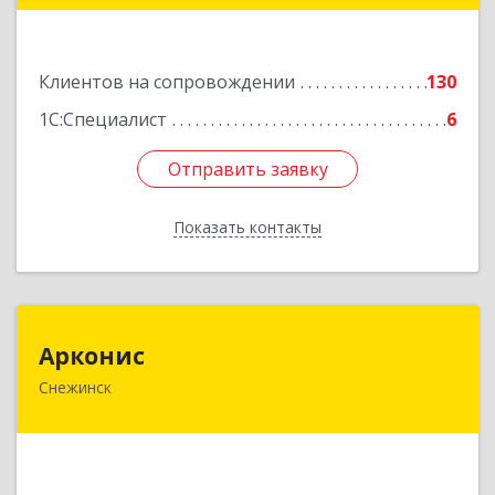
Подробнее
Клиентов на сопровождении
130
1С:Специалист
6
Отправить заявку
Отправить заявку
Показать контакты
Назад
Арконис
Арконис
Снежинск
456773, Челябинская обл, Снежинск г,
Захаренкова ул, дом № 1
Подробнее