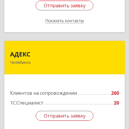
Отправить заявку
Отправить заявку
Показать контакты
Назад
АДЕКС
АДЕКС
Челябинск
454080, Челябинская обл, Челябинск г, Смирных
ул, дом № 15А, пом.51
Подробнее
Клиентов на сопровождении
260
1С:Специалист
20
Отправить заявку
Отправить заявку