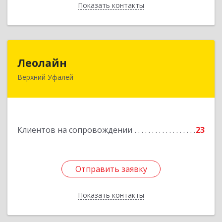
Показать контакты
Назад
Леолайн
Леолайн
Верхний Уфалей
456800, Челябинская обл, Верхний Уфалей г,
Ленина ул, дом № 147
Подробнее
Клиентов на сопровождении
23
Отправить заявку
Отправить заявку
Показать контакты
Назад