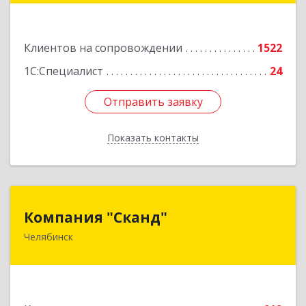
Подробнее
Клиентов на сопровождении
1522
1С:Специалист
24
Отправить заявку
Отправить заявку
Показать контакты
Назад
Компания "Сканд"
Компания "Сканд"
Челябинск
454091, Челябинская обл, Челябинск г,
Революции пл, дом № 7, оф.1.16
Подробнее