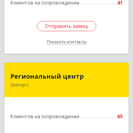
Клиентов на сопровождении
41
Отправить заявку
Отправить заявку
Показать контакты
Назад
Региональный центр
Региональный центр
Златоуст
456227, Челябинская обл, Златоуст г, Мира пр-
кт, дом № 21
Подробнее
Клиентов на сопровождении
65