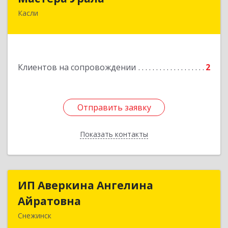
Касли
456830, Челябинская обл., г. Касли, ул. Карла
Либкнехта, д. 112а
Подробнее
Клиентов на сопровождении
2
Отправить заявку
Отправить заявку
Показать контакты
Назад
ИП Аверкина Ангелина
ИП Аверкина Ангелина
Айратовна
Айратовна
Снежинск
456770, Челябинская обл, Снежинск г, 40 лет