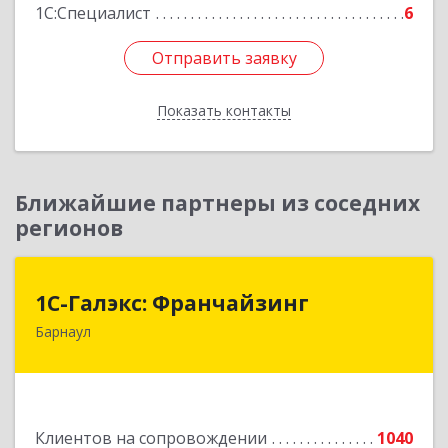
1С:Специалист
6
Отправить заявку
Отправить заявку
Показать контакты
Назад
Ближайшие партнеры из соседних
регионов
1С-Галэкс: Франчайзинг
1С-Галэкс: Франчайзинг
Барнаул
656015, Алтайский край, Барнаул г, Деповская
ул, дом № 7, каб.А-105
Подробнее
Клиентов на сопровождении
1040