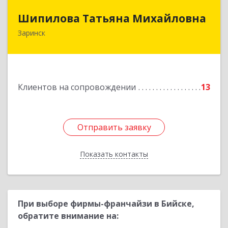
Шипилова Татьяна Михайловна
Шипилова Татьяна Михайловна
Заринск
Подробнее
Клиентов на сопровождении
13
Отправить заявку
Отправить заявку
Показать контакты
Назад
При выборе фирмы-франчайзи в Бийске,
обратите внимание на: