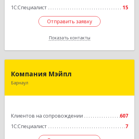
1С:Специалист
15
Отправить заявку
Отправить заявку
Показать контакты
Назад
Компания Мэйпл
Компания Мэйпл
Барнаул
656038, Алтайский край, Барнаул г,
Комсомольский пр-кт, дом № 112
Подробнее
Клиентов на сопровождении
607
1С:Специалист
7