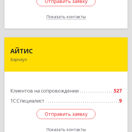
Отправить заявку
Отправить заявку
Показать контакты
Назад
АЙТИС
АЙТИС
Барнаул
656067, Алтайский край, Барнаул г, Взлетная ул,
дом № 65
Подробнее
Клиентов на сопровождении
527
1С:Специалист
9
Отправить заявку
Отправить заявку
Показать контакты
Назад