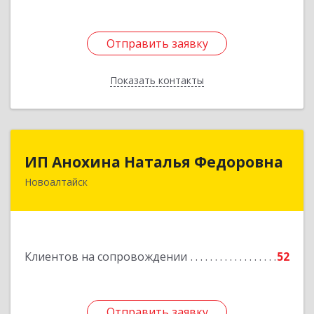
Отправить заявку
Отправить заявку
Показать контакты
Назад
ИП Анохина Наталья Федоровна
ИП Анохина Наталья Федоровна
Новоалтайск
658041, Алтайский край, Новоалтайск г,
Белоярская ул, дом № 132
Подробнее
Клиентов на сопровождении
52
Отправить заявку
Отправить заявку