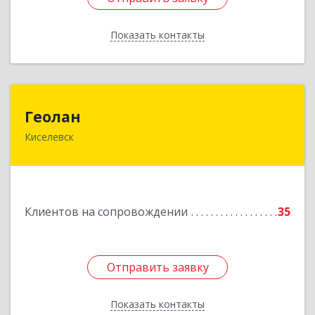
Показать контакты
Назад
Геолан
Геолан
Киселевск
652700, Кемеровская обл, Киселевск г,
Транспортная ул, дом № 54
Подробнее
Клиентов на сопровождении
35
Отправить заявку
Отправить заявку
Показать контакты
Назад