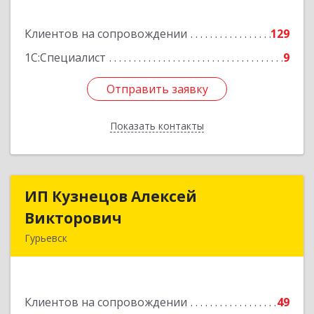
Подробнее
Клиентов на сопровождении
129
1С:Специалист
9
Отправить заявку
Отправить заявку
Показать контакты
Назад
ИП Кузнецов Алексей
ИП Кузнецов Алексей
Викторович
Викторович
Гурьевск
652780, Кемеровская обл, Гурьевский р-н,
Гурьевск г, Суворова ул, дом № 32
Клиентов на сопровождении
49
Подробнее