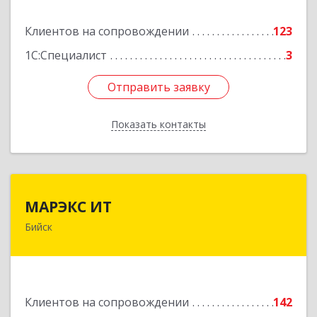
Подробнее
Клиентов на сопровождении
123
1С:Специалист
3
Отправить заявку
Отправить заявку
Показать контакты
Назад
МАРЭКС ИТ
МАРЭКС ИТ
Бийск
Алтайский край, Бийск г, Разина, дом № 94
Подробнее
Клиентов на сопровождении
142