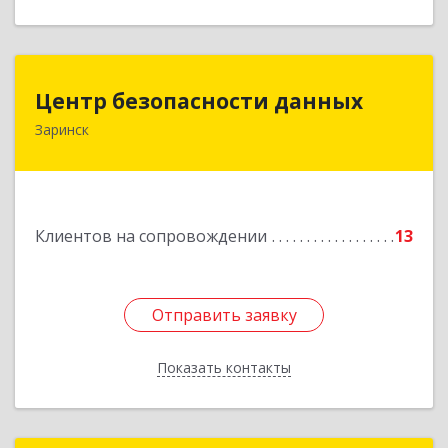
Центр безопасности данных
Центр безопасности данных
Заринск
659100, Алтайский край, Заринск г, Таратынова
ул, дом № 11, кв.9
Подробнее
Клиентов на сопровождении
13
Отправить заявку
Отправить заявку
Показать контакты
Назад