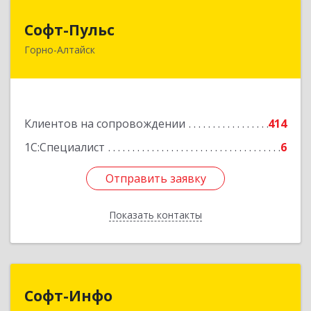
Софт-Пульс
Софт-Пульс
Горно-Алтайск
649006, Алтай Респ, Горно-Алтайск г,
Комсомольская ул, дом № 13
Подробнее
Клиентов на сопровождении
414
1С:Специалист
6
Отправить заявку
Отправить заявку
Показать контакты
Назад
Софт-Инфо
Софт-Инфо