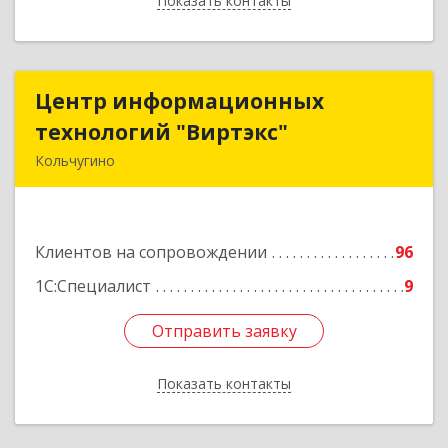
Показать контакты
Назад
Центр информационных
Центр информационных
технологий "Виртэкс"
технологий "Виртэкс"
Кольчугино
601785, Владимирская обл, Кольчугинский р-н,
Кольчугино г, Добровольского ул, дом № 11
Клиентов на сопровождении
96
Подробнее
1С:Специалист
9
Отправить заявку
Отправить заявку
Показать контакты
Назад