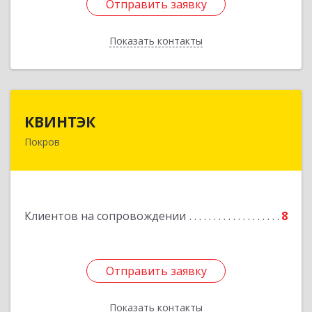
Отправить заявку
Отправить заявку
Показать контакты
Назад
КВИНТЭК
КВИНТЭК
Покров
601122, Владимирская обл, Петушинский р-н,
Покров г, 3 Интернационала ул, дом № 55, кв.9
Подробнее
Клиентов на сопровождении
8
Отправить заявку
Отправить заявку
Показать контакты
Назад