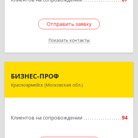
Отправить заявку
Отправить заявку
Показать контакты
Назад
БИЗНЕС-ПРОФ
БИЗНЕС-ПРОФ
Красноармейск (Московская обл.)
141290, Московская обл, Красноармейск г,
Чкалова ул, дом № 8, оф.7
Подробнее
Клиентов на сопровождении
94