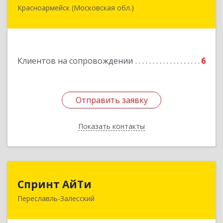
Красноармейск (Московская обл.)
141292, Московская область, Красноармейск,
микрорайон "Северный", дом № 23, кв.79
Подробнее
Клиентов на сопровождении
6
Отправить заявку
Отправить заявку
Показать контакты
Назад
Спринт АйТи
Спринт АйТи
Переславль-Залесский
152025, Ярославская обл, Переславль-
Залесский г, Менделеева ул, дом № 18, кв.7