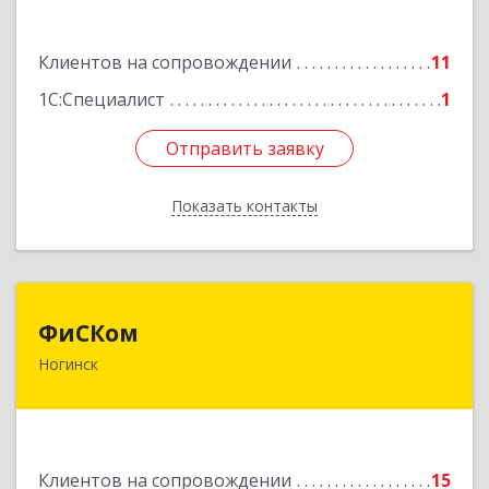
Подробнее
Клиентов на сопровождении
11
1С:Специалист
1
Отправить заявку
Отправить заявку
Показать контакты
Назад
ФиСКом
ФиСКом
Ногинск
142403, Московская обл., г.Ногинск,
ул.Ремесленная, д.1, пом.33
Подробнее
Клиентов на сопровождении
15