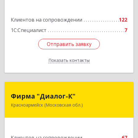
3, этаж 3, оф.1
Подробнее
Клиентов на сопровождении
122
1С:Специалист
7
Отправить заявку
Отправить заявку
Показать контакты
Назад
Фирма "Диалог-К"
Фирма "Диалог-К"
Красноармейск (Московская обл.)
141292, Московская обл, Красноармейск г,
Комсомольская ул, дом № 4, пом.25
Подробнее
Клиентов на сопровождении
67