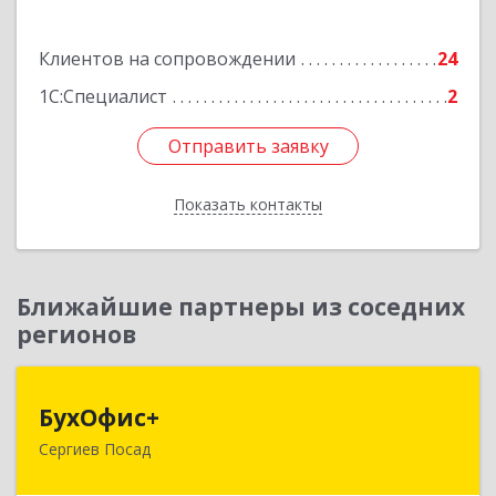
Подробнее
Клиентов на сопровождении
24
1С:Специалист
2
Отправить заявку
Отправить заявку
Показать контакты
Назад
Ближайшие партнеры из соседних
регионов
БухОфис+
БухОфис+
Сергиев Посад
141304, Московская обл, Сергиево-Посадский
р-н, Сергиев Посад г, Воробьевская ул, дом №