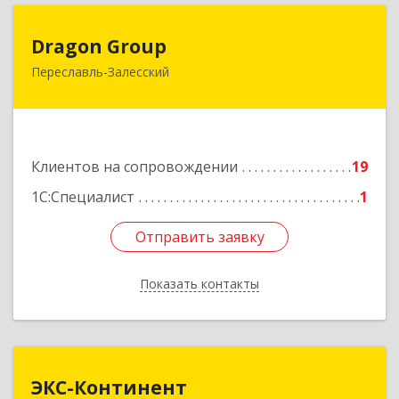
Dragon Group
Dragon Group
Переславль-Залесский
152020, Ярославская обл, Переславль-
Залесский г, Советская ул, дом № 37, оф.304, 307
Подробнее
Клиентов на сопровождении
19
1С:Специалист
1
Отправить заявку
Отправить заявку
Показать контакты
Назад
ЭКС-Континент
ЭКС-Континент