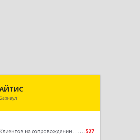
АЙТИС
АЙТИС
Барнаул
656067, Алтайский край, Барнаул г,
Взлетная ул, дом № 65
Подробнее
Клиентов на сопровождении
527