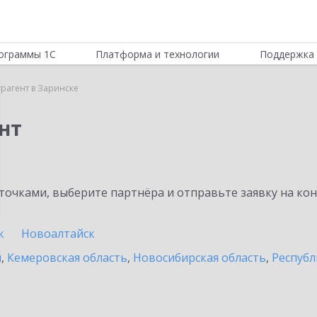
ограммы 1С
Платформа и технологии
Поддержка 
трагент в Заринске
нт
очками, выберите партнёра и отправьте заявку на ко
к
Новоалтайск
й
,
Кемеровская область
,
Новосибирская область
,
Республ