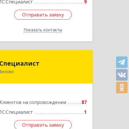
1С:Специалист
9
Отправить заявку
Отправить заявку
Показать контакты
Назад
Специалист
Специалист
Белово
Кемеровская обл, Белово г, Ленина
ул, дом № 31-2
Подробнее
Клиентов на сопровождении
87
1С:Специалист
1
Отправить заявку
Отправить заявку