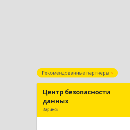
Рекомендованные партнеры
Центр безопасности
Центр безопасност
данных
данны
Заринск
659100, Алтайский край, Заринск г
Таратынова ул, дом № 11, кв.