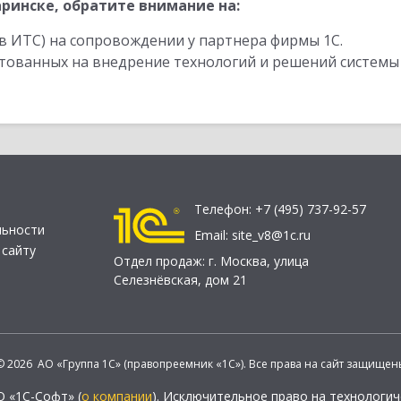
ринске, обратите внимание на:
в ИТС) на сопровождении у партнера фирмы 1С.
стованных на внедрение технологий и решений системы
Телефон:
+7 (495) 737-92-57
льности
Email:
site_v8@1c.ru
 сайту
Отдел продаж:
г. Москва
,
улица
Селезнёвская, дом 21
© 2026 АО «Группа 1С» (правопреемник «1С»). Все права на сайт защищен
О «1С-Софт» (
о компании
). Исключительное право на технологи