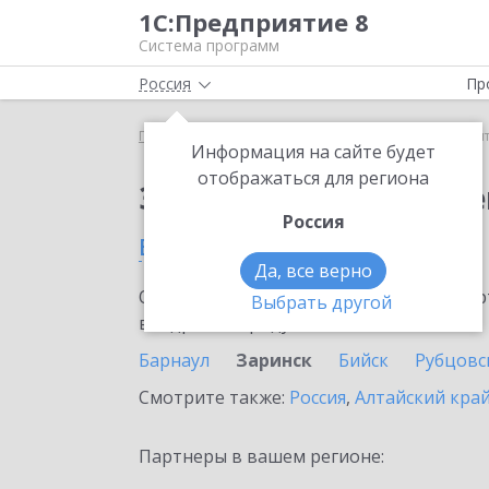
1С:Предприятие 8
Система программ
Россия
Пр
Главная
Сервисы ИТС
1С:Контрагент
1С:Кон
Информация на сайте будет
отображаться для региона
Заказать 1С:Контраге
Россия
в Заринске
Да, все верно
Ознакомьтесь с информационными карт
Выбрать другой
внедрение продукта.
Барнаул
Заринск
Бийск
Рубцовс
Смотрите также:
Россия
,
Алтайский кра
Партнеры в вашем регионе: