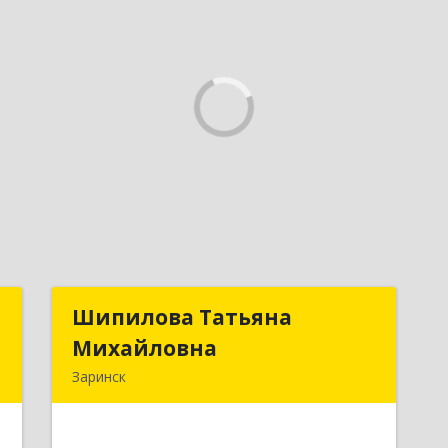
и
Шипилова Татьяна
Шипилова Татьяна
х
Михайловна
Михайловна
Заринск
,
Подробнее
9