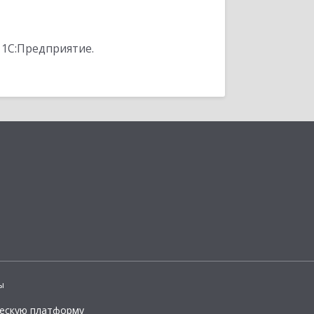
 1С:Предприятие.
ы
ческую платформу