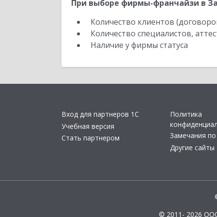
При выборе фирмы-франчайзи в За
Количество клиентов (договоро
Количество специалистов, атте
Наличие у фирмы статуса
Вход для партнеров 1С
Политика
конфиденциа
Учебная версия
Замечания по
Стать партнером
Другие сайты
© 2011- 2026 ОО