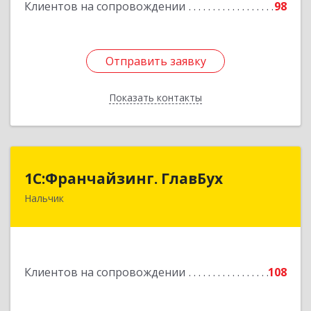
Клиентов на сопровождении
98
Отправить заявку
Отправить заявку
Показать контакты
Назад
1С:Франчайзинг. ГлавБух
1С:Франчайзинг. ГлавБух
Нальчик
360000, Кабардино-Балкарская Респ, Нальчик г,
Пачева ул, дом № 13, ТОД Европа, этаж 3, оф.2
Подробнее
Клиентов на сопровождении
108