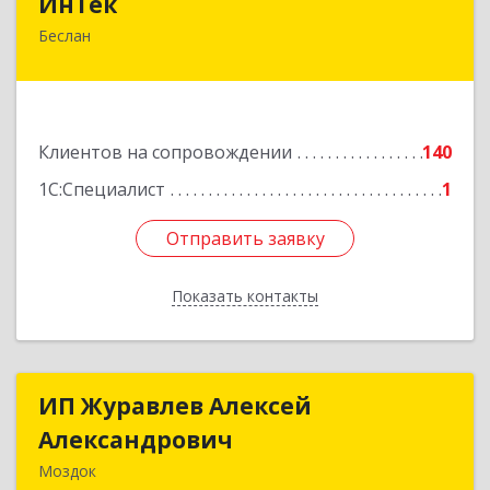
ИнТек
Беслан
363000, Северная Осетия - Алания Респ,
Правобережный, Беслан г, Комсомольская ул,
дом № 69
Подробнее
Клиентов на сопровождении
140
1С:Специалист
1
Отправить заявку
Отправить заявку
Показать контакты
Назад
ИП Журавлев Алексей
ИП Журавлев Алексей
Александрович
Александрович
Моздок