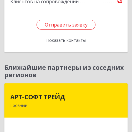
Клиентов на сопровождении
54
Отправить заявку
Отправить заявку
Показать контакты
Назад
Ближайшие партнеры из соседних
регионов
АРТ-СОФТ ТРЕЙД
АРТ-СОФТ ТРЕЙД
Грозный
364013, Чеченская Респ, Грозный г, Полярников
ул, дом № 36А
Подробнее