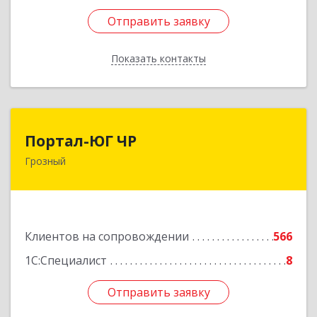
Отправить заявку
Отправить заявку
Показать контакты
Назад
Портал-ЮГ ЧР
Портал-ЮГ ЧР
Грозный
364906, Чеченская Респ, Грозный г, Путина пр-
кт, дом № 30
Подробнее
Клиентов на сопровождении
566
1С:Специалист
8
Отправить заявку
Отправить заявку