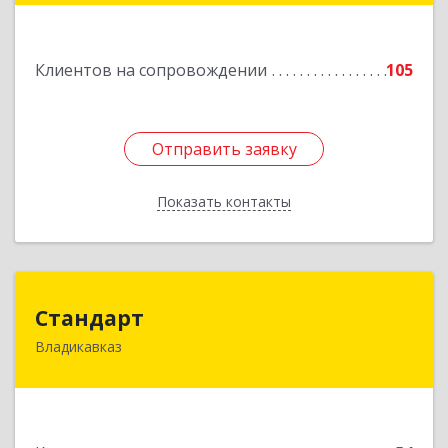
Подробнее
Клиентов на сопровождении
105
Отправить заявку
Отправить заявку
Показать контакты
Назад
Стандарт
Стандарт
Владикавказ
362025, Северная Осетия - Алания Респ,
Владикавказ г, Бородинская ул, дом № 25А,
этаж 2, оф. 25
Подробнее