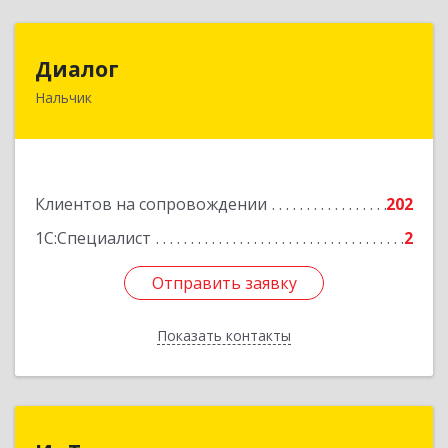
Диалог
Диалог
Нальчик
360016, Кабардино-Балкарская Респ, Нальчик г,
Калюжного ул, дом № 3, этаж 2
Подробнее
Клиентов на сопровождении
202
1С:Специалист
2
Отправить заявку
Отправить заявку
Показать контакты
Назад
ИнТек