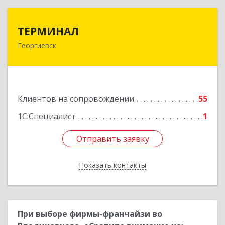
ТЕРМИНАЛ
ТЕРМИНАЛ
Георгиевск
357820, Ставропольский край, Георгиевск г,
Калинина ул, дом № 109
Подробнее
Клиентов на сопровождении
55
1С:Специалист
1
Отправить заявку
Отправить заявку
Показать контакты
Назад
При выборе фирмы-франчайзи во