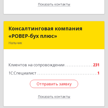
Показать контакты
Назад
Консалтинговая компания
Консалтинговая компания
«РОВЕР-бух плюс»
«РОВЕР-бух плюс»
Нальчик
360004, Кабардино-Балкарская Респ, Нальчик г,
Кирова ул, дом № 233
Клиентов на сопровождении
231
Подробнее
1С:Специалист
1
Отправить заявку
Отправить заявку
Показать контакты
Назад