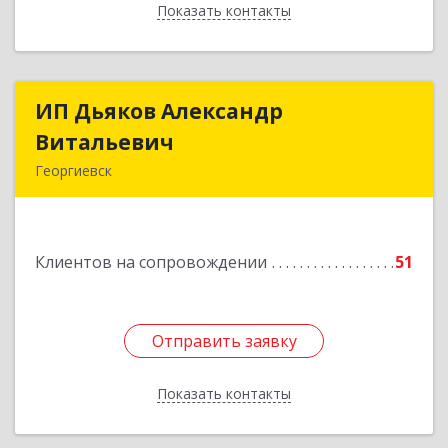
Показать контакты
Назад
ИП Дьяков Александр
ИП Дьяков Александр
Витальевич
Витальевич
Георгиевск
Подробнее
Клиентов на сопровождении
51
Отправить заявку
Отправить заявку
Показать контакты
Назад