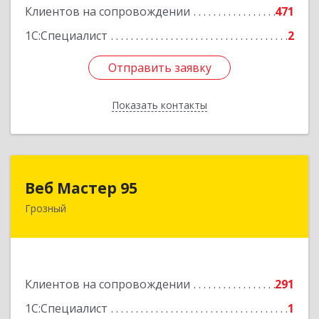
Клиентов на сопровождении
471
1С:Специалист
2
Отправить заявку
Отправить заявку
Показать контакты
Назад
Веб Мастер 95
Веб Мастер 95
Грозный
364050, Чеченская Респ, Грозный г, Им
Гайрбекова Муслима Гайрбековича ул, дом №
72
Подробнее
Клиентов на сопровождении
291
1С:Специалист
1