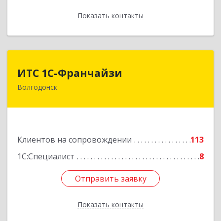
Показать контакты
Назад
ИТС 1С-Франчайзи
ИТС 1С-Франчайзи
Волгодонск
347380, Ростовская обл, Волгодонск г, Гагарина
ул, 22в помещение № III
Подробнее
Клиентов на сопровождении
113
1С:Специалист
8
Отправить заявку
Отправить заявку
Показать контакты
Назад