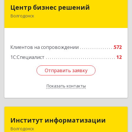
Центр бизнес решений
Центр бизнес решений
Волгодонск
347375, Ростовская обл, Волгодонск г,
Курчатова пр-кт, дом № 45, кв.3
Подробнее
Клиентов на сопровождении
572
1С:Специалист
12
Отправить заявку
Отправить заявку
Показать контакты
Назад
Институт информатизации
Институт информатизации
Волгодонск
347383, Ростовская обл, Волгодонск г, Маршала