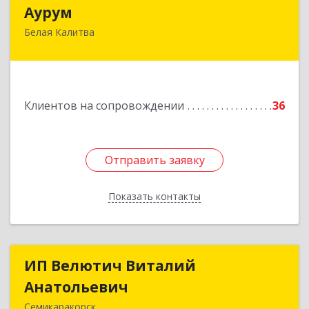
Аурум
Аурум
Белая Калитва
347044, Ростовская обл, Белокалитвинский р-н,
Белая Калитва г, Леонова ул, дом № 37
Подробнее
Клиентов на сопровождении
36
Отправить заявку
Отправить заявку
Показать контакты
Назад
ИП Велютич Виталий
ИП Велютич Виталий
Анатольевич
Анатольевич
Семикаракорск