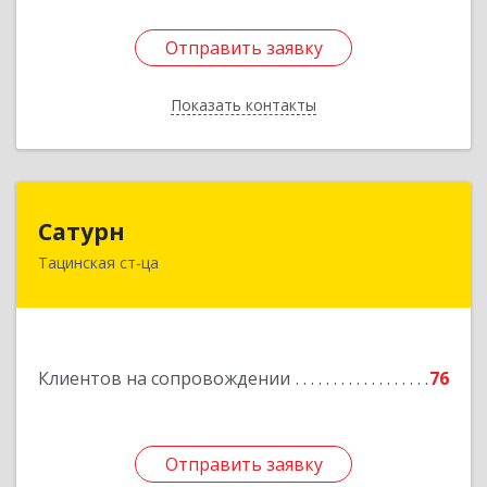
Отправить заявку
Отправить заявку
Показать контакты
Назад
Сатурн
Сатурн
Тацинская ст-ца
347060, Ростовская область, Тацинский район,
ст-ца Тацинская, ул.М.Горького, дом № 54
Подробнее
Клиентов на сопровождении
76
Отправить заявку
Отправить заявку