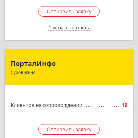
Отправить заявку
Отправить заявку
Показать контакты
Назад
ПорталИнфо
ПорталИнфо
Суровикино
404414, г.Суровкино Волгоградской обл. ул. 1-й
мкр д.21 кв 9
Подробнее
Клиентов на сопровождении
19
Отправить заявку
Отправить заявку