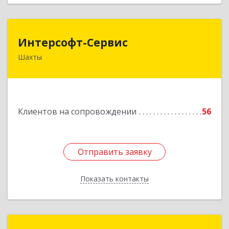
Интерсофт-Сервис
Интерсофт-Сервис
Шахты
346480, Ростовская обл, Шахты г, Советская ул,
дом № 279/10
Подробнее
Клиентов на сопровождении
56
Отправить заявку
Отправить заявку
Показать контакты
Назад