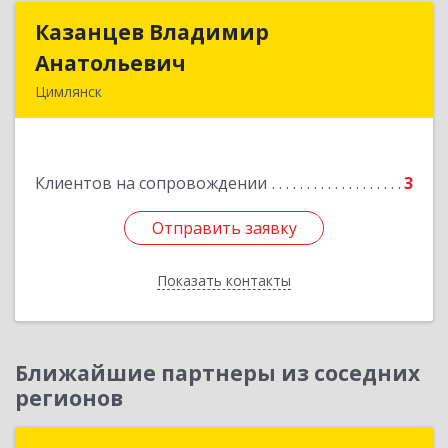
Казанцев Владимир
Казанцев Владимир
Анатольевич
Анатольевич
Цимлянск
347 320, 347320, Ростовская обл, Цимлянский р-
н, Цимлянск г, Западный пер, дом № 3
Клиентов на сопровождении
3
Подробнее
Отправить заявку
Отправить заявку
Показать контакты
Назад
Ближайшие партнеры из соседних
регионов