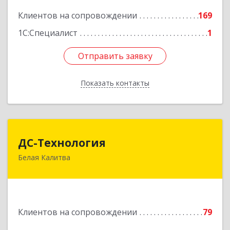
Клиентов на сопровождении
169
Подробнее
1С:Специалист
1
Отправить заявку
Отправить заявку
Показать контакты
Назад
ДС-Технология
ДС-Технология
Белая Калитва
347045, Ростовская обл, Белокалитвинский р-н,
Белая Калитва г, Вокзальная ул, дом № 381
Подробнее
Клиентов на сопровождении
79