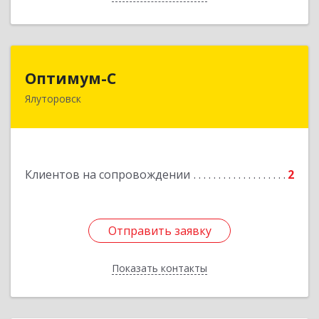
Оптимум-С
Оптимум-С
Ялуторовск
Подробнее
Клиентов на сопровождении
2
Отправить заявку
Отправить заявку
Показать контакты
Назад