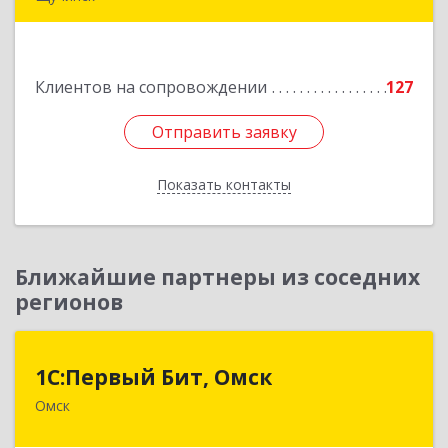
КАЗАХСТАН, 021700, Акмолинская обл.,
Бурабайский район, г.Щучинск, ул.Боровская
д.85 к.84
Клиентов на сопровождении
127
Подробнее
Отправить заявку
Отправить заявку
Показать контакты
Назад
Ближайшие партнеры из соседних
регионов
1С:Первый Бит, Омск
1С:Первый Бит, Омск
Омск
644099, Омская обл, Омск г, Гагарина ул, дом №
14, оф.208