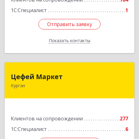
1С:Специалист
1
Отправить заявку
Отправить заявку
Показать контакты
Назад
Цефей Маркет
Цефей Маркет
Курган
640002, Курганская обл, Курган г, М.Горького
ул, дом № 35/1
Подробнее
Клиентов на сопровождении
277
1С:Специалист
6