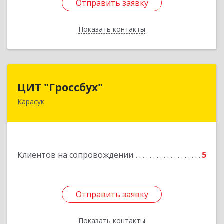
Отправить заявку
Отправить заявку
Показать контакты
Назад
ЦИТ "Гроссбух"
ЦИТ "Гроссбух"
Карасук
632861, Новосибирская обл, Карасукский р-н,
Карасук г, Сорокина ул, дом № 9, оф.3
Подробнее
Клиентов на сопровождении
5
Отправить заявку
Отправить заявку
Показать контакты
Назад