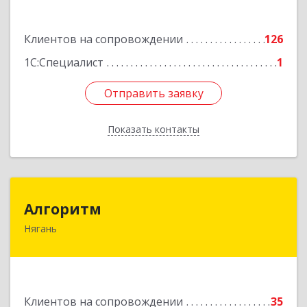
ул, дом № 28/2
Клиентов на сопровождении
126
Подробнее
1С:Специалист
1
Отправить заявку
Отправить заявку
Показать контакты
Назад
Алгоритм
Алгоритм
Нягань
628186, Ханты-Мансийский Автономный округ
- Югра АО, Нягань г, Сибирская ул, дом № 2,
корпус 2, блок 2
Подробнее
Клиентов на сопровождении
35