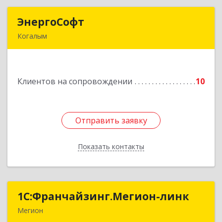
ЭнергоСофт
ЭнергоСофт
Когалым
628485, Ханты-Мансийский Автономный округ
- Югра АО, Когалым г, Сопочинского проезд,
строение 2, оф.18
Клиентов на сопровождении
10
Подробнее
Отправить заявку
Отправить заявку
Показать контакты
Назад
1С:Франчайзинг.Мегион-линк
1С:Франчайзинг.Мегион-линк
Мегион