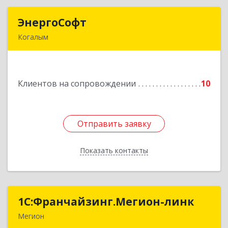
ЭнергоСофт
ЭнергоСофт
Когалым
628485, Ханты-Мансийский Автономный округ
- Югра АО, Когалым г, Сопочинского проезд,
строение 2, оф.18
Клиентов на сопровождении
10
Подробнее
Отправить заявку
Отправить заявку
Показать контакты
Назад
1С:Франчайзинг.Мегион-линк
1С:Франчайзинг.Мегион-линк
Мегион