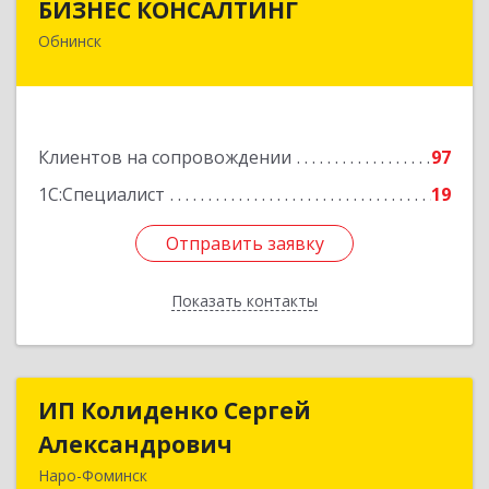
БИЗНЕС КОНСАЛТИНГ
Обнинск
249032, Калужская обл, Обнинск г, Курчатова ул,
дом № 27/2, пом.281
Подробнее
Клиентов на сопровождении
97
1С:Специалист
19
Отправить заявку
Отправить заявку
Показать контакты
Назад
ИП Колиденко Сергей
ИП Колиденко Сергей
Александрович
Александрович
Наро-Фоминск