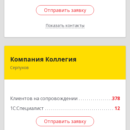
Отправить заявку
Отправить заявку
Показать контакты
Назад
Компания Коллегия
Компания Коллегия
Серпухов
142211, Московская обл, Серпухов г, Оборонная
ул, дом № 19
Подробнее
Клиентов на сопровождении
378
1С:Специалист
12
Отправить заявку
Отправить заявку