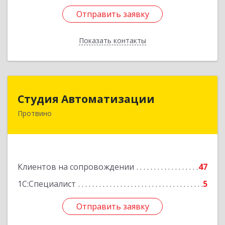
Отправить заявку
Отправить заявку
Показать контакты
Назад
Студия Автоматизации
Студия Автоматизации
Протвино
142281, Московская обл, Протвино г, Ленина
ул, дом № 39, оф.8
Подробнее
Клиентов на сопровождении
47
1С:Специалист
5
Отправить заявку
Отправить заявку