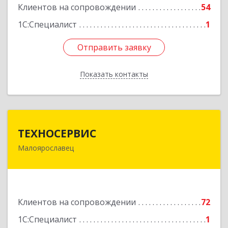
Клиентов на сопровождении
54
1С:Специалист
1
Отправить заявку
Отправить заявку
Показать контакты
Назад
ТЕХНОСЕРВИС
ТЕХНОСЕРВИС
Малоярославец
249094, Калужская обл, Малоярославецкий р-н,
Малоярославец г, Зеленая ул, дом № 2а
Подробнее
Клиентов на сопровождении
72
1С:Специалист
1