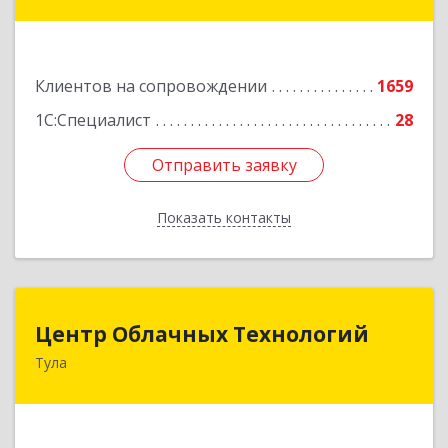
98, оф.545
Подробнее
Клиентов на сопровождении
1659
1С:Специалист
28
Отправить заявку
Отправить заявку
Показать контакты
Назад
Центр Облачных Технологий
Центр Облачных Технологий
Тула
300000, Тульская обл, г.о. город Тула, Тула г,
Жуковского ул, дом № 58, пом.602
Подробнее