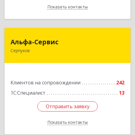
Показать контакты
Назад
Альфа-Сервис
Альфа-Сервис
Серпухов
142200, Московская обл, Серпухов г,
Красноармейская ул, дом № 35/60
Подробнее
Клиентов на сопровождении
242
1С:Специалист
13
Отправить заявку
Отправить заявку
Показать контакты
Назад