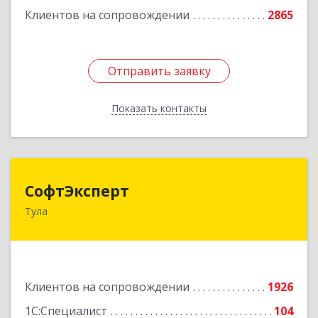
Клиентов на сопровождении
2865
Отправить заявку
Отправить заявку
Показать контакты
Назад
СофтЭксперт
СофтЭксперт
Тула
300013, Тульская обл, Тула г, Болдина ул, дом №
41А, пом.47, оф.1-4
Подробнее
Клиентов на сопровождении
1926
1С:Специалист
104