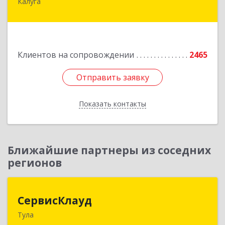
Калуга
248023, Калужская обл, Калуга г, Теренинский
пер, дом № 6, оф.403
Подробнее
Клиентов на сопровождении
2465
Отправить заявку
Отправить заявку
Показать контакты
Назад
Ближайшие партнеры из соседних
регионов
СервисКлауд
СервисКлауд
Тула
300028, Тульская обл, Тула г, Болдина ул, дом №