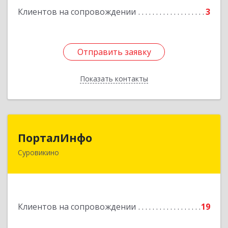
Клиентов на сопровождении
3
Подробнее
Отправить заявку
Отправить заявку
Показать контакты
Назад
ПорталИнфо
ПорталИнфо
Суровикино
404414, г.Суровкино Волгоградской обл. ул. 1-й
мкр д.21 кв 9
Подробнее
Клиентов на сопровождении
19