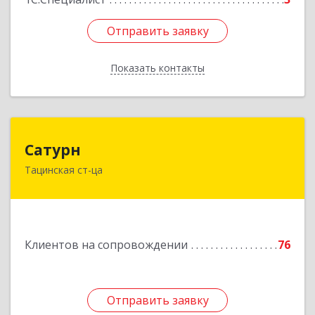
Отправить заявку
Отправить заявку
Показать контакты
Назад
Сатурн
Сатурн
Тацинская ст-ца
347060, Ростовская область, Тацинский район,
ст-ца Тацинская, ул.М.Горького, дом № 54
Подробнее
Клиентов на сопровождении
76
Отправить заявку
Отправить заявку