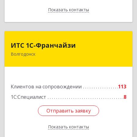
Показать контакты
Назад
ИТС 1С-Франчайзи
ИТС 1С-Франчайзи
Волгодонск
347380, Ростовская обл, Волгодонск г, Гагарина
ул, 22в помещение № III
Подробнее
Клиентов на сопровождении
113
1С:Специалист
8
Отправить заявку
Отправить заявку
Показать контакты
Назад