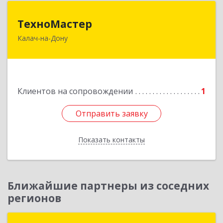
ТехноМастер
ТехноМастер
Калач-на-Дону
404503, Волгоградская обл, Калач-на-Дону г,
Пархоменко ул, дом № 4, кв. 56
Подробнее
Клиентов на сопровождении
1
Отправить заявку
Отправить заявку
Показать контакты
Назад
Ближайшие партнеры из соседних
регионов