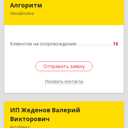
Алгоритм
Алгоритм
Михайловка
Подробнее
Клиентов на сопровождении
16
Отправить заявку
Отправить заявку
Показать контакты
Назад
ИП Жеденов Валерий
ИП Жеденов Валерий
Викторович
Викторович
Ахтубинск