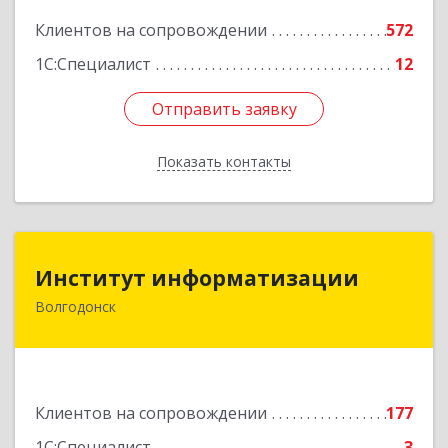
Подробнее
Клиентов на сопровождении
572
1С:Специалист
12
Отправить заявку
Отправить заявку
Показать контакты
Назад
Институт информатизации
Институт информатизации
Волгодонск
347383, Ростовская обл, Волгодонск г, Маршала
Кошевого ул, дом № 44, корпус II, оф.6
Подробнее
Клиентов на сопровождении
177
1С:Специалист
3