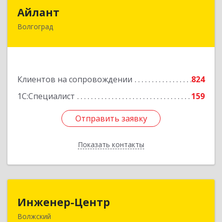
Айлант
Айлант
Волгоград
400001, Волгоградская обл, Волгоград г, им
Канунникова ул, дом № 11А
Подробнее
Клиентов на сопровождении
824
1С:Специалист
159
Отправить заявку
Отправить заявку
Показать контакты
Назад
Инженер-Центр
Инженер-Центр
Волжский
404120, Волгоградская обл, Волжский г, им