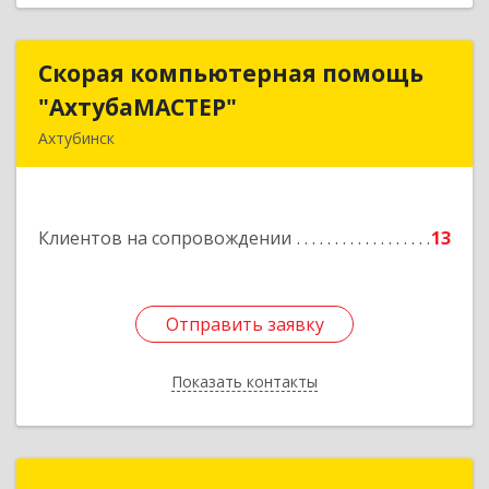
Скорая компьютерная помощь
Скорая компьютерная помощь
"АхтубаМАСТЕР"
"АхтубаМАСТЕР"
Ахтубинск
416506, Астраханская обл, Ахтубинский р-н,
Ахтубинск г, Буденного ул, дом № 7, кв.30
Клиентов на сопровождении
13
Подробнее
Отправить заявку
Отправить заявку
Показать контакты
Назад