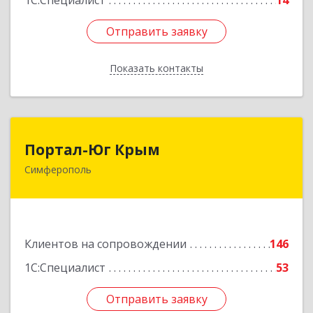
1С:Специалист
14
Отправить заявку
Отправить заявку
Показать контакты
Назад
Портал-Юг Крым
Портал-Юг Крым
Симферополь
295015, Крым Респ, Симферополь г, Козлова ул,
дом № 27
Подробнее
Клиентов на сопровождении
146
1С:Специалист
53
Отправить заявку
Отправить заявку