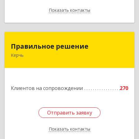
Показать контакты
Назад
Правильное решение
Правильное решение
Керчь
298330, Крым Респ, Керчь г, Адмиралтейский
проезд, дом № 1
Подробнее
Клиентов на сопровождении
270
Отправить заявку
Отправить заявку
Показать контакты
Назад