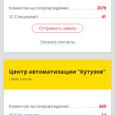
Подробнее
Клиентов на сопровождении
2079
1С:Специалист
41
Отправить заявку
Отправить заявку
Показать контакты
Назад
Центр автоматизации "Кутузов"
Центр автоматизации "Кутузов"
Севастополь
299011, Севастополь г, Генерала Петрова ул,
дом № 20, корпус 1, оф.1
Подробнее
Клиентов на сопровождении
669