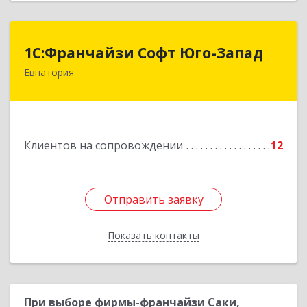
1С:Франчайзи Софт Юго-Запад
1С:Франчайзи Софт Юго-Запад
Евпатория
297407, Крым Респ, Евпатория г, Победы пр-кт,
дом № 13, кв.45
Подробнее
Клиентов на сопровождении
12
Отправить заявку
Отправить заявку
Показать контакты
Назад
При выборе фирмы-франчайзи Саки,