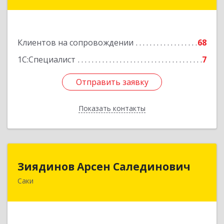
Новофедоровское, Новофедоровка пгт, 30
Авиаполка ул, дом № 10
Подробнее
Клиентов на сопровождении
68
1С:Специалист
7
Отправить заявку
Отправить заявку
Показать контакты
Назад
Зиядинов Арсен Салединович
Зиядинов Арсен Салединович
Саки
г.Саки, Интернациональная, 5/2, кв.1
Подробнее