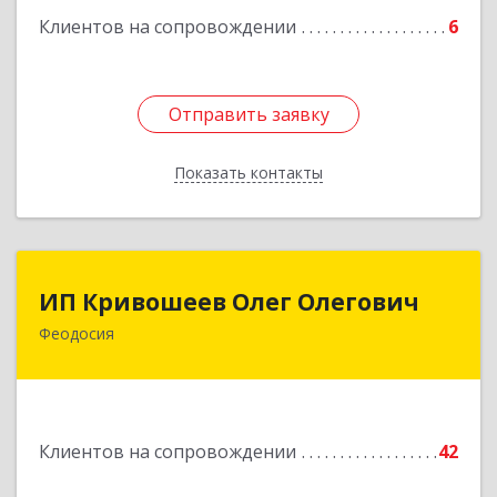
Подробнее
Клиентов на сопровождении
6
Отправить заявку
Отправить заявку
Показать контакты
Назад
ИП Кривошеев Олег Олегович
ИП Кривошеев Олег Олегович
Феодосия
Подробнее
Клиентов на сопровождении
42