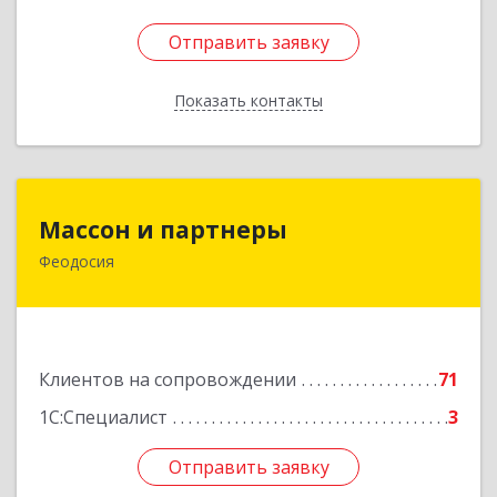
Отправить заявку
Отправить заявку
Показать контакты
Назад
Массон и партнеры
Массон и партнеры
Феодосия
298112, Крым Респ, Феодосия г, Крымская ул,
дом № 31
Подробнее
Клиентов на сопровождении
71
1С:Специалист
3
Отправить заявку
Отправить заявку