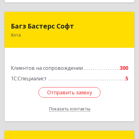
Багз Бастерс Софт
Багз Бастерс Софт
Ялта
298603, Крым Респ, Ялта г, Свердлова ул, дом №
34
Подробнее
Клиентов на сопровождении
300
1С:Специалист
5
Отправить заявку
Отправить заявку
Показать контакты
Назад