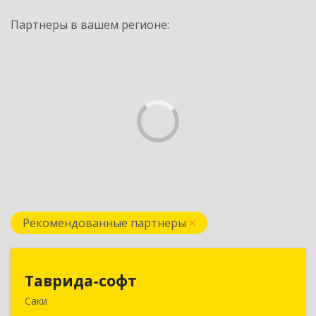
Партнеры в вашем регионе:
Рекомендованные партнеры
Таврида-софт
Таврида-софт
Саки
296574, Крым Респ, м.р-н Сакский с.п.