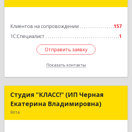
пер, дом № 26
Подробнее
Клиентов на сопровождении
157
1С:Специалист
1
Отправить заявку
Отправить заявку
Показать контакты
Назад
Студия "КЛАСС!" (ИП Черная
Студия "КЛАСС!" (ИП Черная
Екатерина Владимировна)
Екатерина Владимировна)
Ялта
98600, г. Ялта, ул. Свердлова, 24