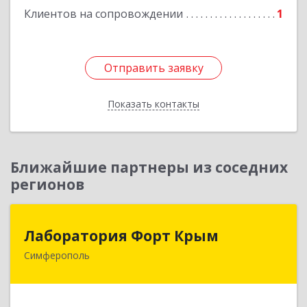
Клиентов на сопровождении
1
Отправить заявку
Отправить заявку
Показать контакты
Назад
Ближайшие партнеры из соседних
регионов
Лаборатория Форт Крым
Лаборатория Форт Крым
Симферополь
295034, Крым Респ, Симферополь г, Киевская
ул, дом № 79, оф.902