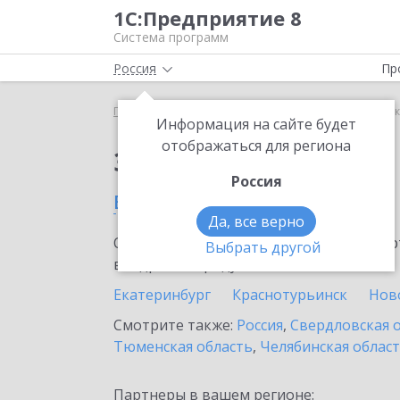
1С:Предприятие 8
Система программ
Россия
Пр
Главная
Сервисы ИТС
1С-Коннект
1С-Коннек
Информация на сайте будет
отображаться для региона
Заказать 1С-Коннект
Россия
в Лесном
Да, все верно
Ознакомьтесь с информационными карт
Выбрать другой
внедрение продукта.
Екатеринбург
Краснотурьинск
Нов
Смотрите также:
Россия
,
Свердловская 
Тюменская область
,
Челябинская облас
Партнеры в вашем регионе: