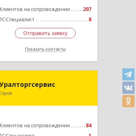
Подробнее
Клиентов на сопровождении
207
1С:Специалист
8
Отправить заявку
Отправить заявку
Показать контакты
Назад
Уралторгсервис
Уралторгсервис
Серов
624980, Свердловская обл, Серов г,
Кирова ул, дом № 2
Подробнее
Клиентов на сопровождении
84
1С:Специалист
1