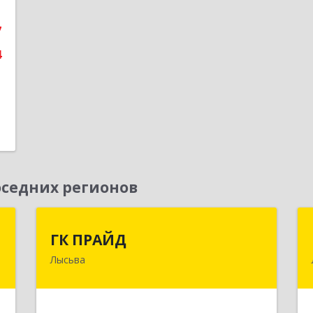
е
7
4
седних регионов
р
ГК ПРАЙД
ГК ПРАЙД
а
Лысьва
618909, Пермский край, Лысьва г,
Репина ул, дом № 41
й
№