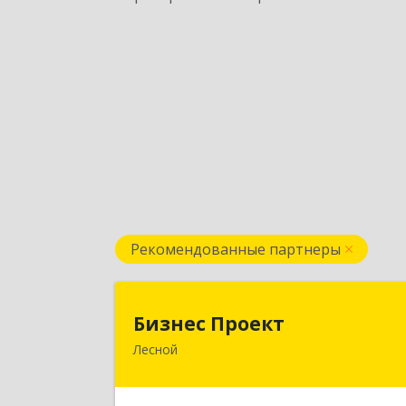
Рекомендованные партнеры
Бизнес Проек
Бизнес Проект
Лесной
624200, Свердловская обл, Лесной г
Сиротина ул, дом № 1