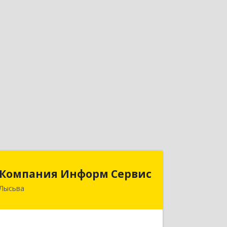
Компания Информ Сервис
Компания Информ Сервис
Лысьва
618909, Пермский край, Лысьва г,
Металлистов ул, дом № 3, оф.535