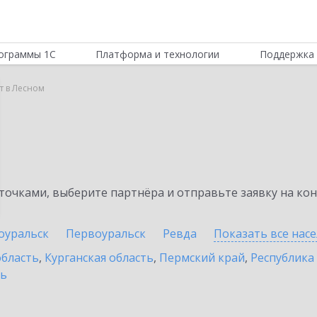
ограммы 1С
Платформа и технологии
Поддержка 
т в Лесном
очками, выберите партнёра и отправьте заявку на ко
оуральск
Первоуральск
Ревда
Показать все нас
область
,
Курганская область
,
Пермский край
,
Республика
ть