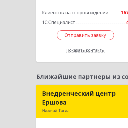
Подробне
Клиентов на сопровождении
16
1С:Специалист
Отправить заявку
Отправить заявку
Показать контакты
Назад
Ближайшие партнеры из со
Внедренческий центр
Внедренческий цент
Ершова
Ершов
Нижний Тагил
622030, Свердловская обл, Нижни
Тагил г, Черноисточинское ш, дом 