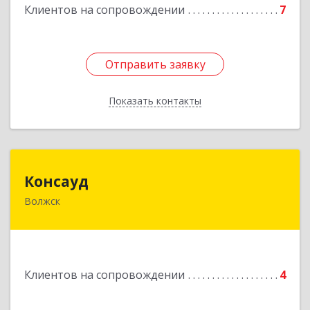
Клиентов на сопровождении
7
Подробнее
Отправить заявку
Отправить заявку
Показать контакты
Назад
Консауд
Консауд
Волжск
425005, Марий Эл респ, Волжск г, Пролетарская
ул, дом 4А, офис 21
Подробнее
Клиентов на сопровождении
4