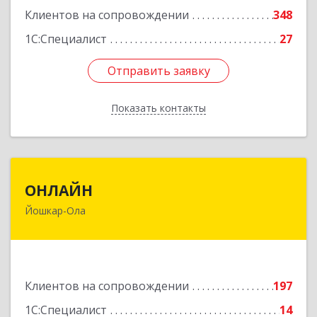
Подробнее
Клиентов на сопровождении
348
1С:Специалист
27
Отправить заявку
Отправить заявку
Показать контакты
Назад
ОНЛАЙН
ОНЛАЙН
Йошкар-Ола
424000, Марий Эл Респ, Йошкар-Ола г,
Комсомольская ул, дом № 132, пом.III
Подробнее
Клиентов на сопровождении
197
1С:Специалист
14