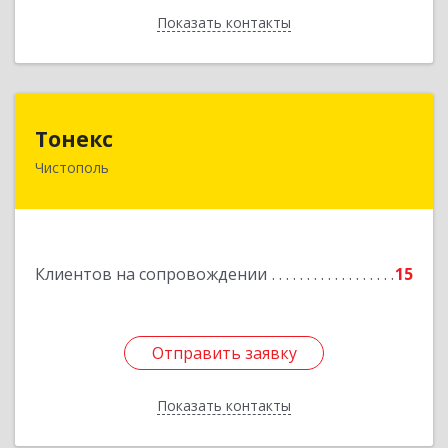
Показать контакты
Назад
Тонекс
Тонекс
Чистополь
422980, Татарстан Респ, Чистопольский р-н,
Чистополь г, К.Маркса ул, дом № 23, кв.10
Подробнее
Клиентов на сопровождении
15
Отправить заявку
Отправить заявку
Показать контакты
Назад