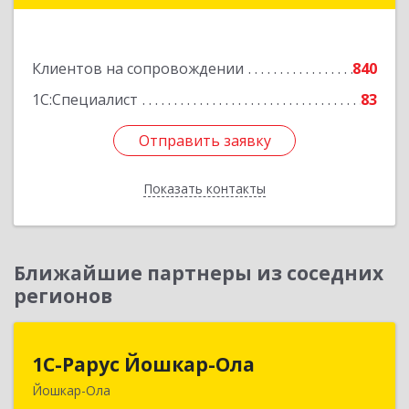
Подробнее
Клиентов на сопровождении
840
1С:Специалист
83
Отправить заявку
Отправить заявку
Показать контакты
Назад
Ближайшие партнеры из соседних
регионов
1С-Рарус Йошкар-Ола
1С-Рарус Йошкар-Ола
Йошкар-Ола
424004, Марий Эл Респ, Йошкар-Ола г, Волкова