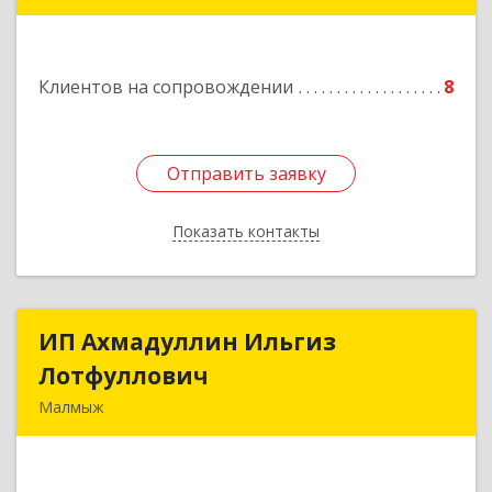
Клиентов на сопровождении
8
Отправить заявку
Отправить заявку
Показать контакты
Назад
ИП Ахмадуллин Ильгиз
ИП Ахмадуллин Ильгиз
Лотфуллович
Лотфуллович
Малмыж
612920, Кировская обл, г.Малмыж, ул.Ленина, 27
оф.1