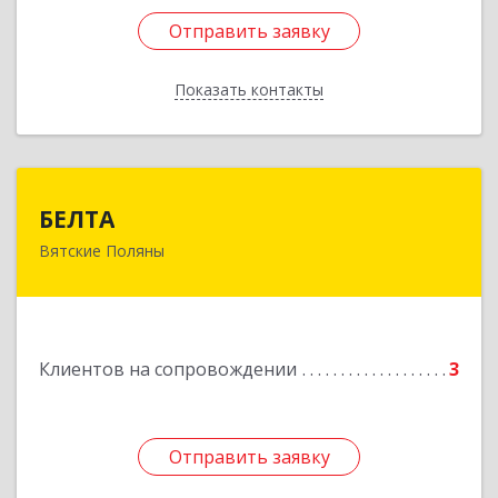
Отправить заявку
Отправить заявку
Показать контакты
Назад
БЕЛТА
БЕЛТА
Вятские Поляны
612960, Кировская обл, Вятские Поляны г,
Тойменка ул, дом № 8Г
Подробнее
Клиентов на сопровождении
3
Отправить заявку
Отправить заявку