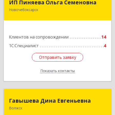
ИП Пиняева Ольга Семеновна
Новочебоксарск
429965, Чувашская Республика - Чувашия,
Новочебоксарск г, Пионерская ул, дом № 2,
корпус 2, кв.141
Подробнее
Клиентов на сопровождении
14
1С:Специалист
4
Отправить заявку
Отправить заявку
Показать контакты
Назад
Гавышева Дина Евгеньевна
Гавышева Дина Евгеньевна
Волжск
Подробнее