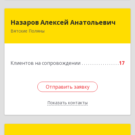
Назаров Алексей Анатольевич
Назаров Алексей Анатольевич
Вятские Поляны
612964,Кировская обл,город Вятские Поляны
г.о.,Вятские Поляны г,Кирова ул,д. 8,кв. 55
Подробнее
Клиентов на сопровождении
17
Отправить заявку
Отправить заявку
Показать контакты
Назад
ИП Пиняева Ольга Семеновна