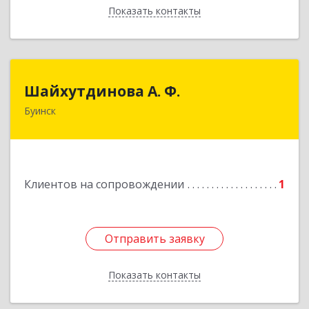
Показать контакты
Назад
Шайхутдинова А. Ф.
Шайхутдинова А. Ф.
Буинск
РТ, г.Буинск, ул.Р.Люксембург, д.144Б
Подробнее
Клиентов на сопровождении
1
Отправить заявку
Отправить заявку
Показать контакты
Назад