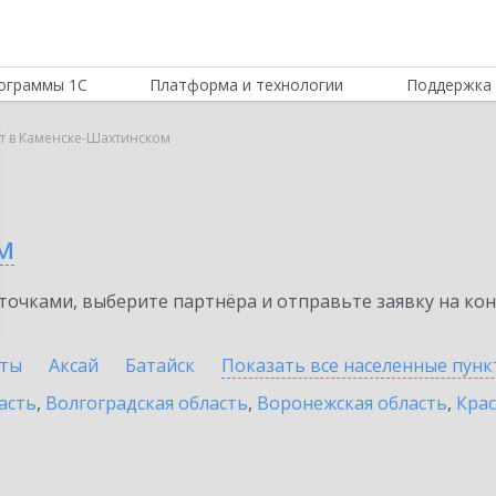
ограммы 1С
Платформа и технологии
Поддержка 
т в Каменске-Шахтинском
м
очками, выберите партнёра и отправьте заявку на ко
ты
Аксай
Батайск
Показать все населенные
пунк
асть
,
Волгоградская область
,
Воронежская область
,
Крас