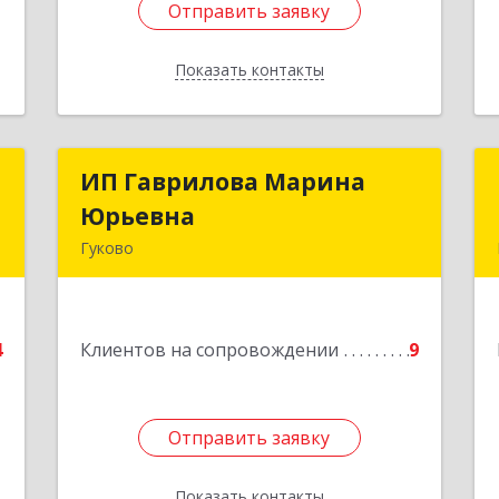
Отправить заявку
Отправить заявку
Показать контакты
Назад
с
ИП Гаврилова Марина
ИП Гаврилова Марина
Юрьевна
Юрьевна
н
Гуково
,
1
Подробнее
е
4
Клиентов на сопровождении
9
Отправить заявку
Отправить заявку
Показать контакты
Назад