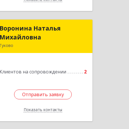
Воронина Наталья
Воронина Наталья
Михайловна
Михайловна
Гуково
Подробнее
Клиентов на сопровождении
2
Отправить заявку
Отправить заявку
Показать контакты
Назад