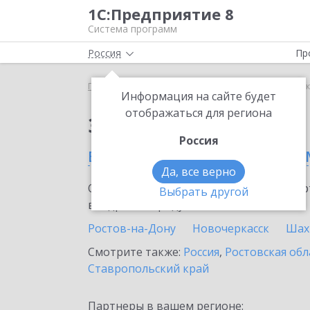
1С:Предприятие 8
Система программ
Россия
Пр
Главная
Сервисы ИТС
1С-Коннект
1С-Коннек
Информация на сайте будет
отображаться для региона
Заказать 1С-Коннект
Россия
в Каменске-Шахтинско
Да, все верно
Ознакомьтесь с информационными карт
Выбрать другой
внедрение продукта.
Ростов-на-Дону
Новочеркасск
Шах
Смотрите также:
Россия
,
Ростовская обл
Ставропольский край
Партнеры в вашем регионе: