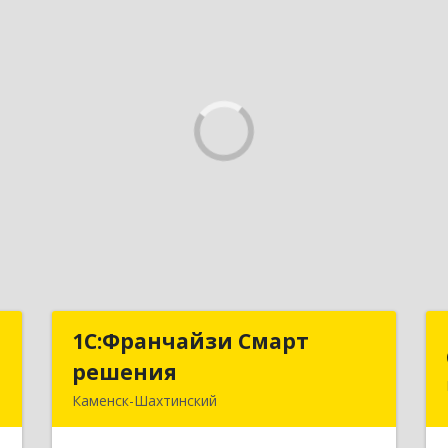
и
1С:Франчайзи Смарт
1С:Франчайзи Смарт
решения
решения
-
Каменск-Шахтинский
,
347800, Ростовская обл, Каменск-
7
Шахтинский г, Ворошилова ул, дом №