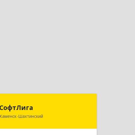
СофтЛига
СофтЛига
Каменск-Шахтинский
347800, Ростовская обл, Каменск-
Шахтинский г, Желябова ул, дом №
33А