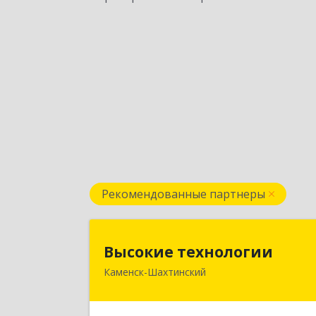
Рекомендованные партнеры
Высокие технологи
Высокие технологии
Каменск-Шахтинский
347810, Ростовская обл, Каменск
Шахтинский г, Карла Маркса пр-кт
дом № 31/33, этаж 2, оф.21