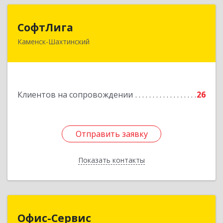
СофтЛига
СофтЛига
Каменск-Шахтинский
347800, Ростовская обл, Каменск-Шахтинский г,
Желябова ул, дом № 33А
Подробнее
Клиентов на сопровождении
26
Отправить заявку
Отправить заявку
Показать контакты
Назад
Офис-Сервис
Офис-Сервис