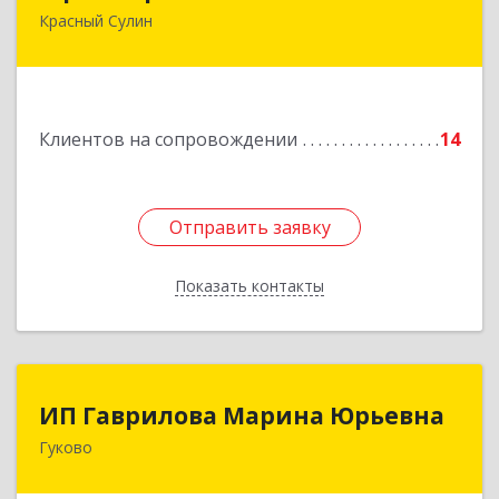
Красный Сулин
346350, Ростовская обл, р-н Красносулинский,
Красный Сулин г, Заводская ул, дом № 1
Подробнее
Клиентов на сопровождении
14
Отправить заявку
Отправить заявку
Показать контакты
Назад
ИП Гаврилова Марина Юрьевна
ИП Гаврилова Марина Юрьевна
Гуково
Подробнее