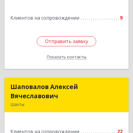
Клиентов на сопровождении
9
Отправить заявку
Отправить заявку
Показать контакты
Назад
Шаповалов Алексей
Шаповалов Алексей
Вячеславович
Вячеславович
Шахты
346510, Шахты г, Ленина ул, дом № 142
Подробнее
Клиентов на сопровождении
22