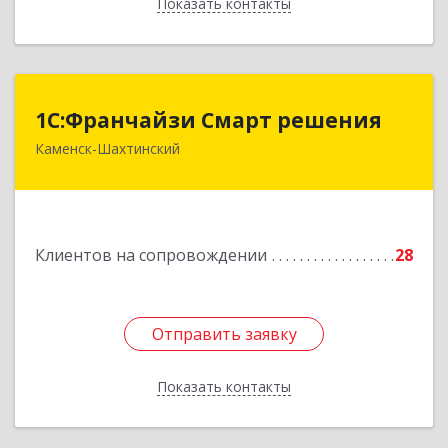
Показать контакты
Назад
1С:Франчайзи Смарт решения
1С:Франчайзи Смарт решения
Каменск-Шахтинский
347800, Ростовская обл, Каменск-Шахтинский г,
Ворошилова ул, дом № 152
Подробнее
Клиентов на сопровождении
28
Отправить заявку
Отправить заявку
Показать контакты
Назад