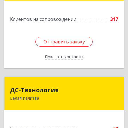
оф.217
Подробнее
Клиентов на сопровождении
317
Отправить заявку
Отправить заявку
Показать контакты
Назад
ДС-Технология
ДС-Технология
Белая Калитва
347045, Ростовская обл, Белокалитвинский р-н,
Белая Калитва г, Вокзальная ул, дом № 381
Подробнее