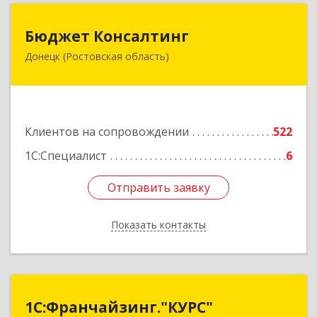
Бюджет Консалтинг
Бюджет Консалтинг
Донецк (Ростовская область)
346338, Ростовская обл, г.о. Город Донецк,
Донецк г, 12-й кв-л, дом № 10, оф.28
Подробнее
Клиентов на сопровождении
522
1С:Специалист
6
Отправить заявку
Отправить заявку
Показать контакты
Назад
1С:Франчайзинг."КУРС"
1С:Франчайзинг."КУРС"