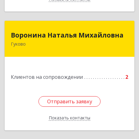
Воронина Наталья Михайловна
Воронина Наталья Михайловна
Гуково
Подробнее
Клиентов на сопровождении
2
Отправить заявку
Отправить заявку
Показать контакты
Назад