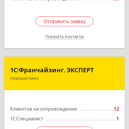
Отправить заявку
Отправить заявку
Показать контакты
Назад
1С:Франчайзинг. ЭКСПЕРТ
1С:Франчайзинг. ЭКСПЕРТ
Новошахтинск
346901, Ростовская обл, Новошахтинск г,
Куйбышева ул, дом № 6, кв.2
Подробнее
Клиентов на сопровождении
12
1С:Специалист
1