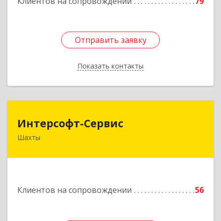
Клиентов на сопровождении
79
Отправить заявку
Отправить заявку
Показать контакты
Назад
Интерсофт-Сервис
Интерсофт-Сервис
Шахты
346480, Ростовская обл, Шахты г, Советская ул,
дом № 279/10
Подробнее
Клиентов на сопровождении
56