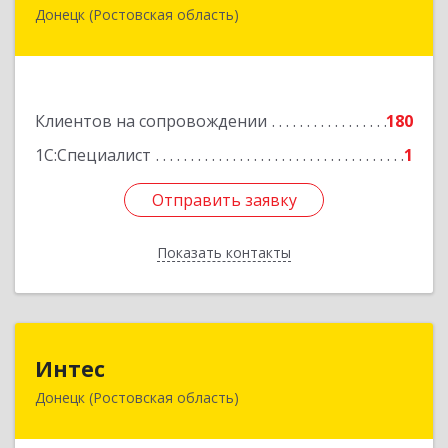
Донецк (Ростовская область)
346330, Ростовская обл, Донецк г, Благодатный
пер, дом № 16
Подробнее
Клиентов на сопровождении
180
1С:Специалист
1
Отправить заявку
Отправить заявку
Показать контакты
Назад
Интес
Интес
Донецк (Ростовская область)
346330, Ростовская обл, Донецк г, 60-й кв-л,
дом № 6 ( пристройка)