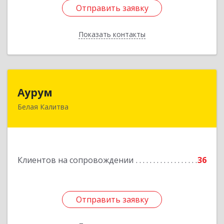
Отправить заявку
Отправить заявку
Показать контакты
Назад
Аурум
Аурум
Белая Калитва
347044, Ростовская обл, Белокалитвинский р-н,
Белая Калитва г, Леонова ул, дом № 37
Подробнее
Клиентов на сопровождении
36
Отправить заявку
Отправить заявку