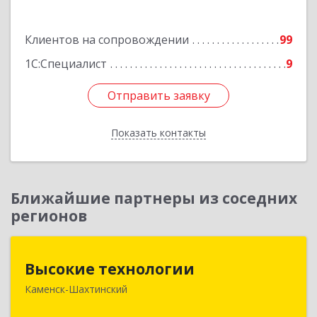
Подробнее
Клиентов на сопровождении
99
1С:Специалист
9
Отправить заявку
Отправить заявку
Показать контакты
Назад
Ближайшие партнеры из соседних
регионов
Высокие технологии
Высокие технологии
Каменск-Шахтинский
347810, Ростовская обл, Каменск-Шахтинский г,
Карла Маркса пр-кт, дом № 31/33, этаж 2,