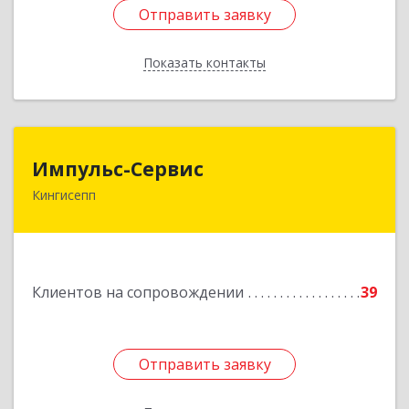
Отправить заявку
Отправить заявку
Показать контакты
Назад
Импульс-Сервис
Импульс-Сервис
Кингисепп
188480, Ленинградская обл, Кингисеппский р-н,
Кингисепп г, Воровского ул, дом № 40/15
Подробнее
Клиентов на сопровождении
39
Отправить заявку
Отправить заявку