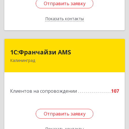
Отправить заявку
Отправить заявку
Показать контакты
Назад
1С:Франчайзи AMS
1С:Франчайзи AMS
Калининград
238325, Калининградская обл, Гурьевский р-н,
Луговое п, Центральная ул, дом № 17
Подробнее
Клиентов на сопровождении
107
Отправить заявку
Отправить заявку
Показать контакты
Назад