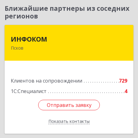
Ближайшие партнеры из соседних
регионов
ИНФОКОМ
ИНФОКОМ
Псков
180000, Псковская обл, Псков г, Советская ул,
дом № 42г
Подробнее
Клиентов на сопровождении
729
1С:Специалист
4
Отправить заявку
Отправить заявку
Показать контакты
Назад