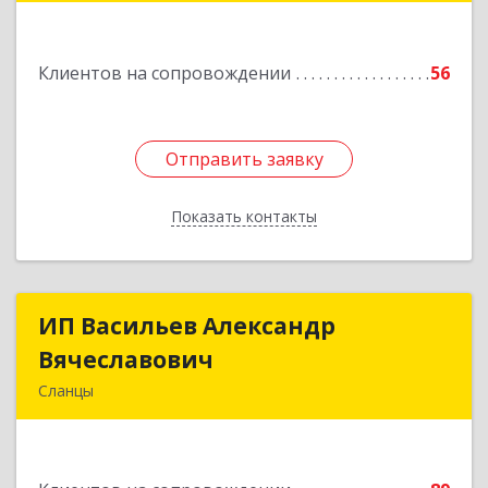
Клиентов на сопровождении
56
Отправить заявку
Отправить заявку
Показать контакты
Назад
ИП Васильев Александр
ИП Васильев Александр
Вячеславович
Вячеславович
Сланцы
Ленинградская обл, Сланцы г, Спортивная ул,
дом № 2