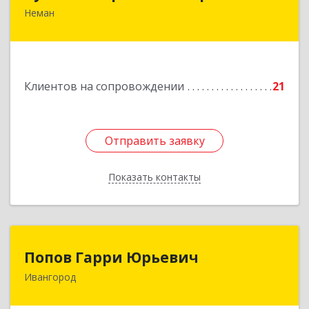
Неман
238710, Калининградская обл, Неман г,
Красноармейская ул, дом № 8, кв.60
Подробнее
Клиентов на сопровождении
21
Отправить заявку
Отправить заявку
Показать контакты
Назад
Попов Гарри Юрьевич
Попов Гарри Юрьевич
Ивангород
Подробнее