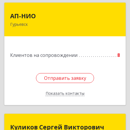
АП-НИО
АП-НИО
Гурьевск
238300 Калининградская обл, Гурьевск г,
Советская ул, дом № 22, кв. № 26
Подробнее
Клиентов на сопровождении
8
Отправить заявку
Отправить заявку
Показать контакты
Назад
Куликов Сергей Викторович
Куликов Сергей Викторович