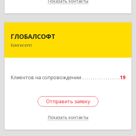
Показать контакты
Назад
ГЛОБАЛСОФТ
ГЛОБАЛСОФТ
Кингисепп
188485, Ленинградская обл, Кингисеппский р-н,
Кингисепп г, Красногвардейская ул, дом № 6/13
Подробнее
Клиентов на сопровождении
19
Отправить заявку
Отправить заявку
Показать контакты
Назад