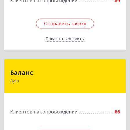
Клиентов на сопровождении
89
Подробнее
Отправить заявку
Отправить заявку
Показать контакты
Назад
Баланс
Баланс
Луга
188230, Ленинградская обл, Луга г, Урицкого
пр-кт, дом № 77а
Подробнее
Клиентов на сопровождении
66