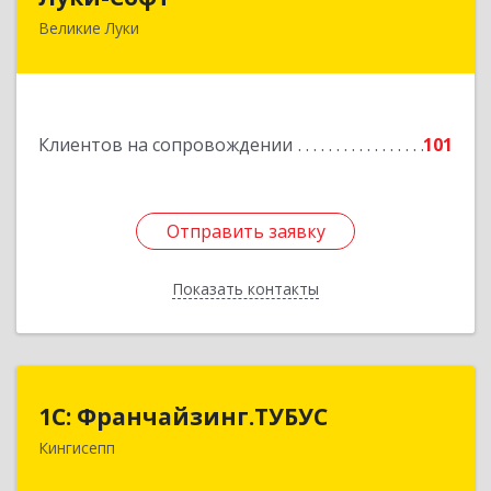
Великие Луки
182113, Псковская обл, Великие Луки г,
Октябрьский пр-кт, дом № 56А, оф.2
Подробнее
Клиентов на сопровождении
101
Отправить заявку
Отправить заявку
Показать контакты
Назад
1С: Франчайзинг.ТУБУС
1С: Франчайзинг.ТУБУС
Кингисепп
Подробнее