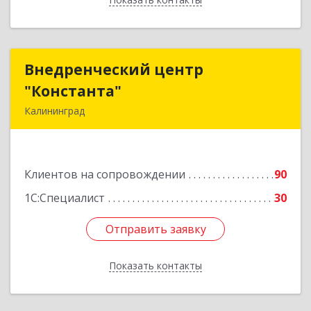
Внедренческий центр
Внедренческий центр
"Константа"
"Константа"
Калининград
236006, Калининградская обл, Калининград г,
К.Маркса ул, дом № 18, оф.701
Клиентов на сопровождении
90
Подробнее
1С:Специалист
30
Отправить заявку
Отправить заявку
Показать контакты
Назад