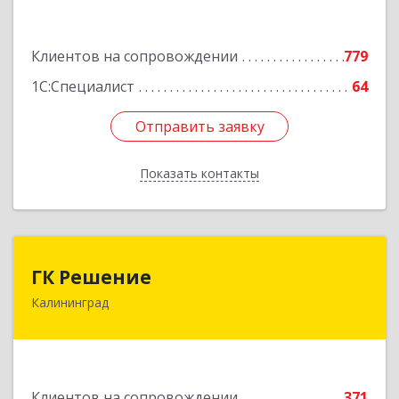
Подробнее
Клиентов на сопровождении
779
1С:Специалист
64
Отправить заявку
Отправить заявку
Показать контакты
Назад
ГК Решение
ГК Решение
Калининград
236038, Калининградская обл, Калининград г,
Липовая аллея ул, дом № 2
Подробнее
Клиентов на сопровождении
371