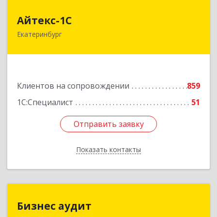
Айтекс-1С
Айтекс-1С
Екатеринбург
620041, Свердловская обл, Екатеринбург г,
Маяковского ул, дом № 25А, оф.1206
Подробнее
Клиентов на сопровождении
859
1С:Специалист
51
Отправить заявку
Отправить заявку
Показать контакты
Назад
Бизнес аудит
Бизнес аудит