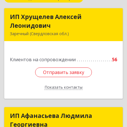
ИП Хрущелев Алексей
ИП Хрущелев Алексей
Леонидович
Леонидович
Заречный (Свердловская обл.)
624250, Свердловская обл, Заречный г,
Курчатова ул, дом № 27/2, кв.57
Клиентов на сопровождении
56
Подробнее
Отправить заявку
Отправить заявку
Показать контакты
Назад
ИП Афанасьева Людмила
ИП Афанасьева Людмила
Георгиевна
Георгиевна