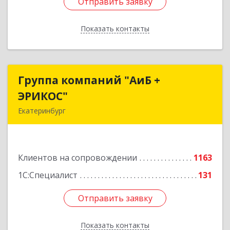
Отправить заявку
Отправить заявку
Показать контакты
Назад
Группа компаний "АиБ +
Группа компаний "АиБ +
ЭРИКОС"
ЭРИКОС"
Екатеринбург
620075, Свердловская обл, Екатеринбург г,
Луначарского ул, дом № 81, оф.1008
Клиентов на сопровождении
1163
Подробнее
1С:Специалист
131
Отправить заявку
Отправить заявку
Показать контакты
Назад