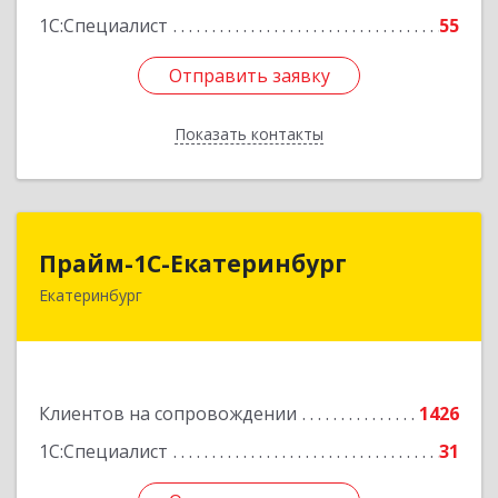
1С:Специалист
55
Отправить заявку
Отправить заявку
Показать контакты
Назад
Прайм-1С-Екатеринбург
Прайм-1С-Екатеринбург
Екатеринбург
620142, Свердловская обл, Екатеринбург г, 8
Марта ул, дом № 49, оф.609
Подробнее
Клиентов на сопровождении
1426
1С:Специалист
31