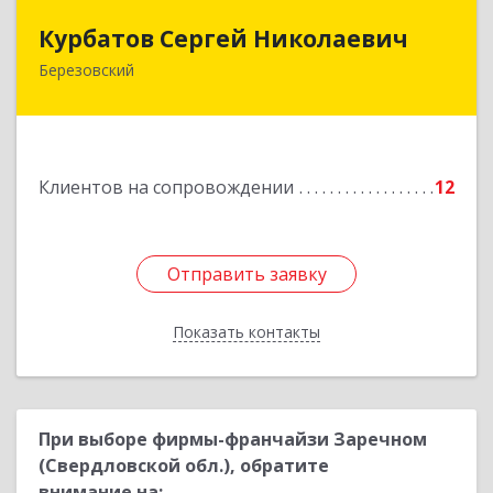
Курбатов Сергей Николаевич
Курбатов Сергей Николаевич
Березовский
623 701, 623701, Свердловская обл,
Березовский г, Театральная ул, д. 28, кв.43
Подробнее
Клиентов на сопровождении
12
Отправить заявку
Отправить заявку
Показать контакты
Назад
При выборе фирмы-франчайзи Заречном
(Свердловской обл.), обратите
внимание на: