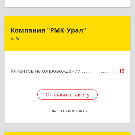
Компания "РМК-Урал"
Компания "РМК-Урал"
Асбест
624260, Свердловская обл, Асбест г,
Ленинградская ул, дом № 1а, оф. 106
Подробнее
Клиентов на сопровождении
13
Отправить заявку
Отправить заявку
Показать контакты
Назад