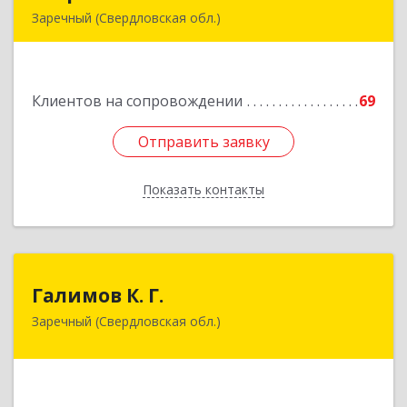
Заречный (Свердловская обл.)
624250, Свердловская обл, Заречный г,
Алещенкова ул, дом № 4, кв.46
Клиентов на сопровождении
69
Подробнее
Отправить заявку
Отправить заявку
Показать контакты
Назад
Галимов К. Г.
Галимов К. Г.
Заречный (Свердловская обл.)
Свердловская обл, г. Заречный, ул. Кузнецова,
д.24, оф.72
Подробнее