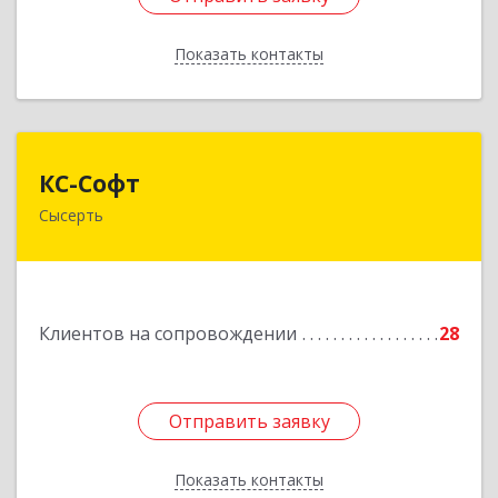
Показать контакты
Назад
КС-Софт
КС-Софт
Сысерть
624001, Свердловская обл, Сысертский р-н,
Черданцево с, Чапаева ул, дом № 39
Подробнее
Клиентов на сопровождении
28
Отправить заявку
Отправить заявку
Показать контакты
Назад