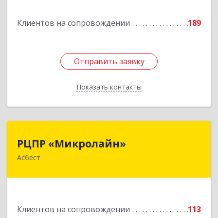
Подробнее
Клиентов на сопровождении
189
Отправить заявку
Отправить заявку
Показать контакты
Назад
РЦПР «Микролайн»
РЦПР «Микролайн»
Асбест
624272, Свердловская обл, Асбест г, имени В.И.
Ленина пр-кт, Здание № 29, оф.301
Подробнее
Клиентов на сопровождении
113