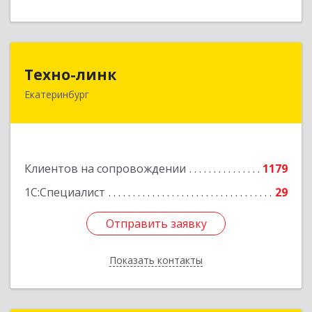
Техно-линк
Техно-линк
Екатеринбург
620000, Свердловская обл, Екатеринбург г,
Основинская ул, строение 10, оф.1116
Подробнее
Клиентов на сопровождении
1179
1С:Специалист
29
Отправить заявку
Отправить заявку
Показать контакты
Назад