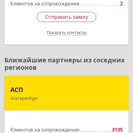
Клиентов на сопровождении
2
Отправить заявку
Отправить заявку
Показать контакты
Назад
Ближайшие партнеры из соседних
регионов
АСП
АСП
Екатеринбург
620075, Свердловская обл, Екатеринбург г,
Карла Либкнехта ул, строение 22, оф.521
Подробнее
Клиентов на сопровождении
3135