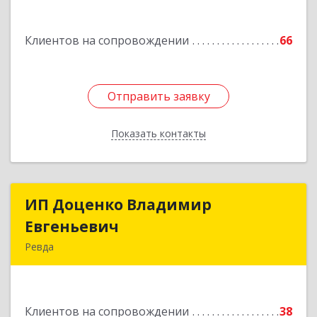
Клиентов на сопровождении
66
Отправить заявку
Отправить заявку
Показать контакты
Назад
ИП Доценко Владимир
ИП Доценко Владимир
Евгеньевич
Евгеньевич
Ревда
623281, Свердловская обл, Ревда г, Карла
Либкнехта ул, дом № 35, кв.31
Клиентов на сопровождении
38
Подробнее