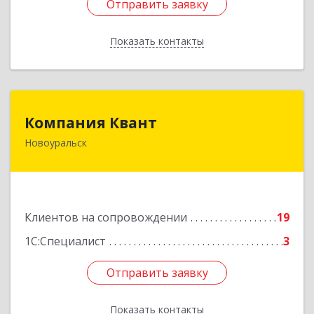
Отправить заявку
Отправить заявку
Показать контакты
Назад
Компания Квант
Компания Квант
Новоуральск
624130, Свердловская обл, Новоуральск г,
Автозаводская ул, дом № 11, кв.3
Подробнее
Клиентов на сопровождении
19
1С:Специалист
3
Отправить заявку
Отправить заявку
Показать контакты
Назад