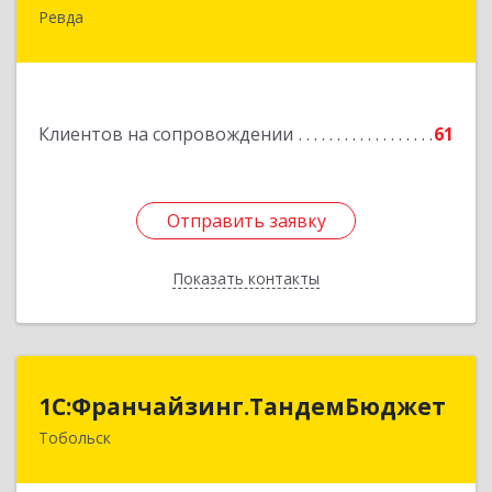
Ревда
623286, Свердловская обл, Ревда г, Азина ул,
Здание № 83, оф.3
Подробнее
Клиентов на сопровождении
61
Отправить заявку
Отправить заявку
Показать контакты
Назад
1С:Франчайзинг.ТандемБюджет
1С:Франчайзинг.ТандемБюджет
Тобольск
Подробнее