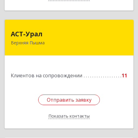
АСТ-Урал
АСТ-Урал
Верхняя Пышма
624090, Свердловская обл, Верхняя Пышма г,
Уральских рабочих ул, дом № 45А - 76
Подробнее
Клиентов на сопровождении
11
Отправить заявку
Отправить заявку
Показать контакты
Назад