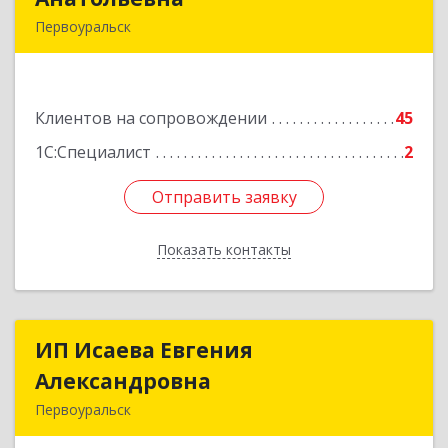
Первоуральск
623119, Свердловская обл, Первоуральск г,
Строителей ул, дом № 38-24
Клиентов на сопровождении
45
Подробнее
1С:Специалист
2
Отправить заявку
Отправить заявку
Показать контакты
Назад
ИП Исаева Евгения
ИП Исаева Евгения
Александровна
Александровна
Первоуральск