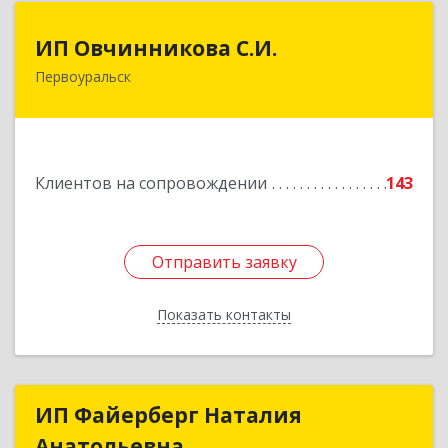
ИП Овчинникова С.И.
ИП Овчинникова С.И.
Первоуральск
623119, Свердловская обл, Первоуральск г,
Береговая ул, дом № 5Б, кв.160
Подробнее
Клиентов на сопровождении
143
Отправить заявку
Отправить заявку
Показать контакты
Назад
ИП Файерберг Наталия
ИП Файерберг Наталия
Анатольевна
Анатольевна