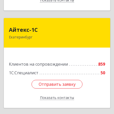
Показать контакты
Назад
Айтекс-1С
Айтекс-1С
Екатеринбург
620041, Свердловская обл, Екатеринбург г,
Маяковского ул, дом № 25А, оф.1206
Подробнее
Клиентов на сопровождении
859
1С:Специалист
50
Отправить заявку
Отправить заявку
Показать контакты
Назад