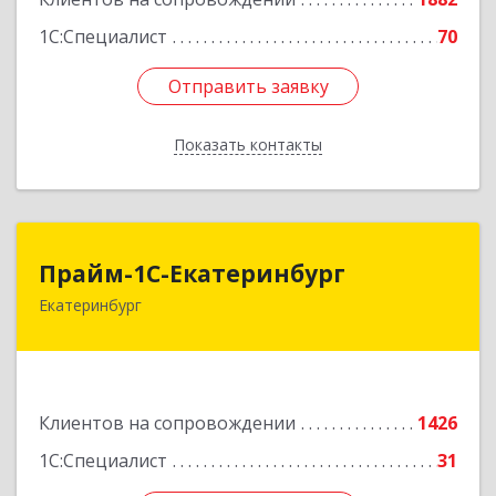
1С:Специалист
70
Отправить заявку
Отправить заявку
Показать контакты
Назад
Прайм-1С-Екатеринбург
Прайм-1С-Екатеринбург
Екатеринбург
620142, Свердловская обл, Екатеринбург г, 8
Марта ул, дом № 49, оф.609
Подробнее
Клиентов на сопровождении
1426
1С:Специалист
31