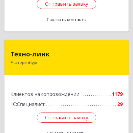
Отправить заявку
Отправить заявку
Показать контакты
Назад
Техно-линк
Техно-линк
Екатеринбург
620000, Свердловская обл, Екатеринбург г,
Основинская ул, строение 10, оф.1116
Подробнее
Клиентов на сопровождении
1179
1С:Специалист
29
Отправить заявку
Отправить заявку