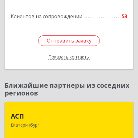
Подробнее
Клиентов на сопровождении
53
Отправить заявку
Отправить заявку
Показать контакты
Назад
Ближайшие партнеры из соседних
регионов
АСП
АСП
Екатеринбург
620075, Свердловская обл, Екатеринбург г,
Карла Либкнехта ул, строение 22, оф.521