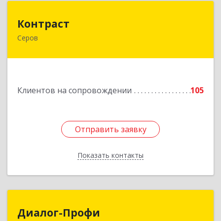
Контраст
Контраст
Серов
624993, Свердловская обл, Серов г, Ленина ул,
дом № 187
Подробнее
Клиентов на сопровождении
105
Отправить заявку
Отправить заявку
Показать контакты
Назад
Диалог-Профи
Диалог-Профи