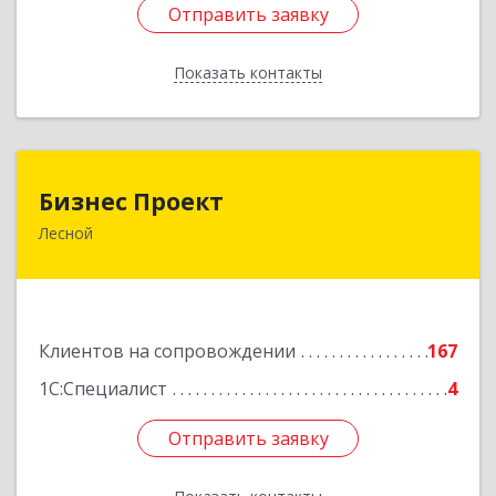
Отправить заявку
Отправить заявку
Показать контакты
Назад
Бизнес Проект
Бизнес Проект
Лесной
624200, Свердловская обл, Лесной г, Сиротина
ул, дом № 11
Подробнее
Клиентов на сопровождении
167
1С:Специалист
4
Отправить заявку
Отправить заявку