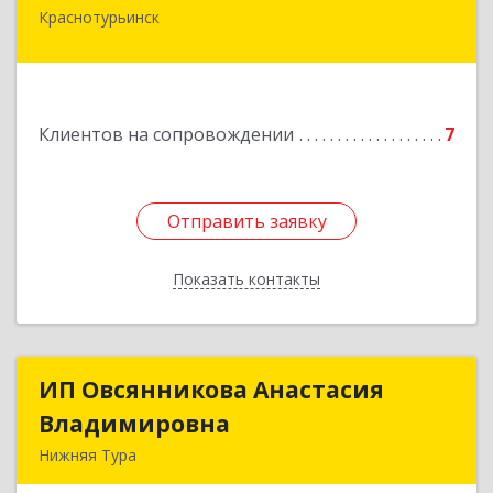
Краснотурьинск
Подробнее
Клиентов на сопровождении
7
Отправить заявку
Отправить заявку
Показать контакты
Назад
ИП Овсянникова Анастасия
ИП Овсянникова Анастасия
Владимировна
Владимировна
Нижняя Тура
624222, Свердловская обл, Нижняя Тура г,