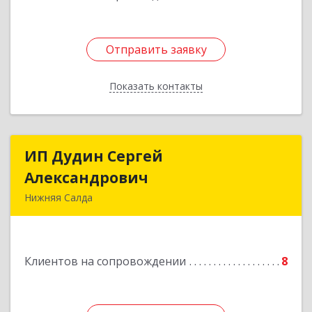
Отправить заявку
Отправить заявку
Показать контакты
Назад
ИП Дудин Сергей
ИП Дудин Сергей
Александрович
Александрович
Нижняя Салда
624740, Свердловская обл, Нижняя Салда г,
Энгельса ул, дом № 98
Клиентов на сопровождении
8
Подробнее