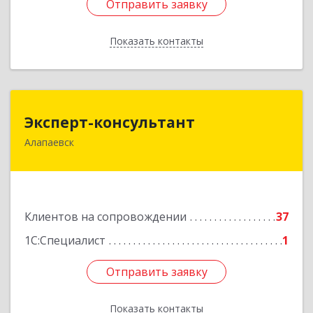
Отправить заявку
Отправить заявку
Показать контакты
Назад
Эксперт-консультант
Эксперт-консультант
Алапаевск
624600, Свердловская обл, Алапаевск г,
Братьев Смольниковых ул, дом № 34-18
Подробнее
Клиентов на сопровождении
37
1С:Специалист
1
Отправить заявку
Отправить заявку
Показать контакты
Назад