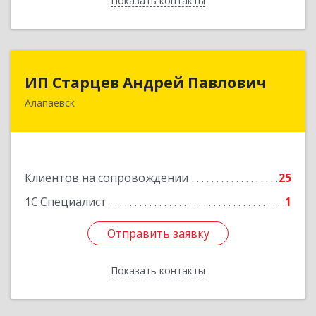
Показать контакты
Назад
ИП Старцев Андрей Павлович
ИП Старцев Андрей Павлович
Алапаевск
624601, Свердловская обл, Алапаевск г,
Братьев Смольниковых ул, дом № 38, кв.16
Подробнее
Клиентов на сопровождении
25
1С:Специалист
1
Отправить заявку
Отправить заявку
Показать контакты
Назад