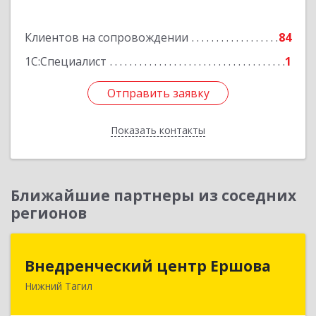
Подробнее
Клиентов на сопровождении
84
1С:Специалист
1
Отправить заявку
Отправить заявку
Показать контакты
Назад
Ближайшие партнеры из соседних
регионов
Внедренческий центр Ершова
Внедренческий центр Ершова
Нижний Тагил
622030, Свердловская обл, Нижний Тагил г,
Черноисточинское ш, дом № 58А, оф.6