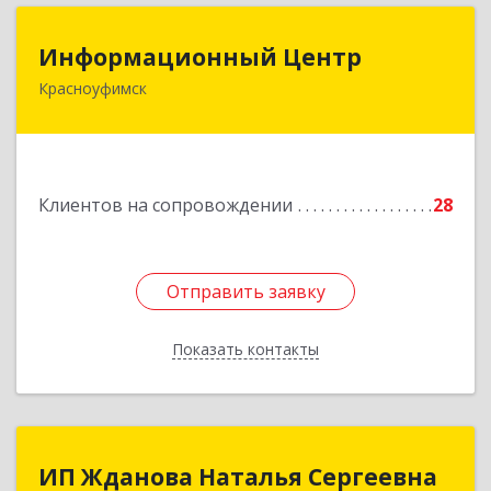
Информационный Центр
Информационный Центр
Красноуфимск
623300, Свердловская обл, Красноуфимск г,
Мизерова ул, дом № 112А
Подробнее
Клиентов на сопровождении
28
Отправить заявку
Отправить заявку
Показать контакты
Назад
ИП Жданова Наталья Сергеевна
ИП Жданова Наталья Сергеевна