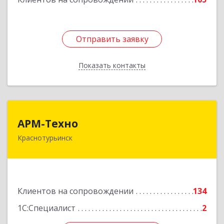
Отправить заявку
Отправить заявку
Показать контакты
Назад
АРМ-Техно
АРМ-Техно
Краснотурьинск
624447, Свердловская обл, Краснотурьинск г,
Чкалова ул, дом № 4, оф.119
Подробнее
Клиентов на сопровождении
134
1С:Специалист
2