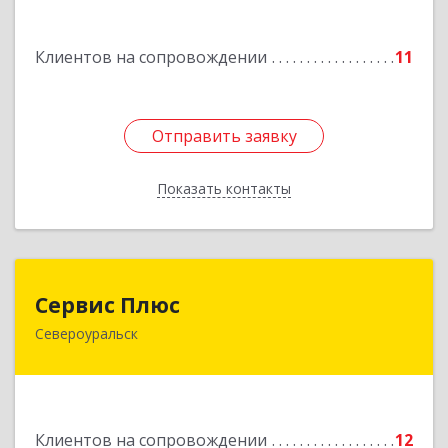
Машиностроителей ул, дом № 7, кв.30
Клиентов на сопровождении
11
Подробнее
Отправить заявку
Отправить заявку
Показать контакты
Назад
Сервис Плюс
Сервис Плюс
Североуральск
624480, Свердловская обл, Североуральск г,
Ленина ул, дом № 10, кв.оф.1
Подробнее
Клиентов на сопровождении
12