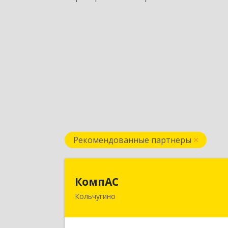
Рекомендованные партнеры
КомпА
КомпАС
Кольчугино
601782, Владимирская область
г.Кольчугино, ул.Больничная, д.2