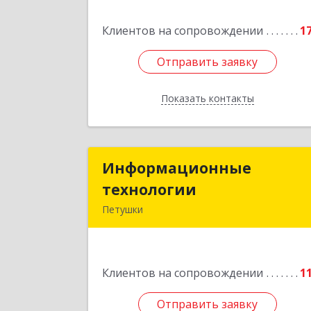
Подробне
Клиентов на сопровождении
1
Отправить заявку
Отправить заявку
Показать контакты
Назад
Информационные
Информационны
технологии
технологи
Петушки
601144, Владимирская обл, Петушки г
Маяковского ул, дом № 1
Клиентов на сопровождении
1
Подробне
Отправить заявку
Отправить заявку