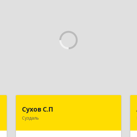
С
Сухов С.П
Сухов С.П
Суздаль
,
Подробнее
0