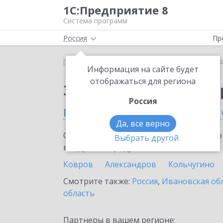
1С:Предприятие 8
Система программ
Россия
Пр
Главная
Сервисы ИТС
1С-Финконтроль
1С-Ф
Информация на сайте будет
отображаться для региона
Заказать 1С-Финконт
Россия
во Владимирской обла
Да, все верно
Ознакомьтесь с информационными карт
Выбрать другой
внедрение продукта.
Ковров
Александров
Кольчугино
Смотрите также:
Россия
,
Ивановская об
область
Партнеры в вашем регионе: