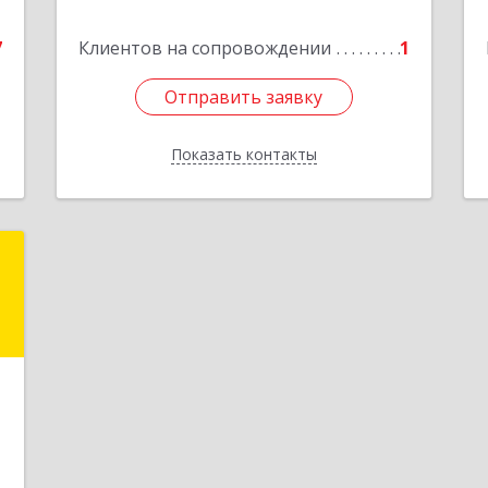
е
7
Клиентов на сопровождении
1
Отправить заявку
Отправить заявку
Показать контакты
Назад
е
и
,
9
1
е