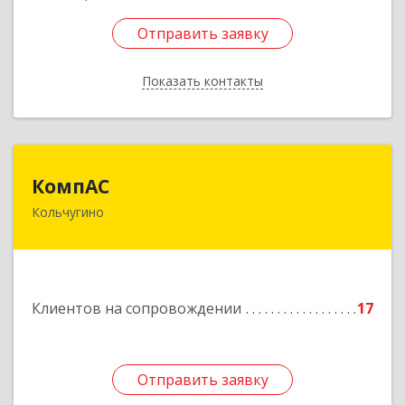
Отправить заявку
Отправить заявку
Показать контакты
Назад
КомпАС
КомпАС
Кольчугино
601782, Владимирская область, г.Кольчугино,
ул.Больничная, д.20
Подробнее
Клиентов на сопровождении
17
Отправить заявку
Отправить заявку