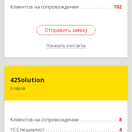
Клиентов на сопровождении
102
Отправить заявку
Отправить заявку
Показать контакты
Назад
42Solution
42Solution
Ковров
601967, Владимирская обл, муниципальный
район Ковровский, сельское поселение
Новосельское, Звёздный (Доброград мкр) б-р,
Здание № 2, этаж 1 ПОМЕЩ. 31
Клиентов на сопровождении
8
Подробнее
1С:Специалист
4