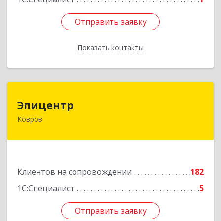
Отправить заявку
Отправить заявку
Показать контакты
Назад
Эпицентр
Эпицентр
Ковров
601900, Владимирская обл, Ковров г, Барсукова
ул, дом № 17
Подробнее
Клиентов на сопровождении
182
1С:Специалист
5
Отправить заявку
Отправить заявку