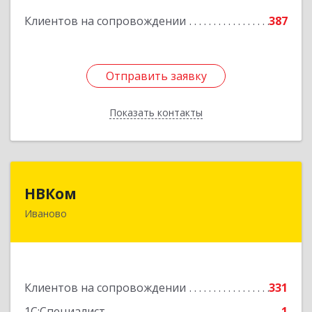
Подробнее
Клиентов на сопровождении
387
Отправить заявку
Отправить заявку
Показать контакты
Назад
НВКом
НВКом
Иваново
153000, Ивановская обл, Иваново г, Аптечный
пер, дом № 11, оф.8
Подробнее
Клиентов на сопровождении
331
1С:Специалист
1