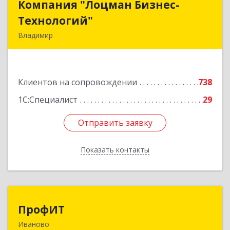
Компания "Лоцман Бизнес-
Компания "Лоцман Бизнес-
Технологий"
Технологий"
Владимир
600015, Владимирская обл, Владимир г,
Чайковского ул, дом № 40А, оф.21
Клиентов на сопровождении
738
Подробнее
1С:Специалист
29
Отправить заявку
Отправить заявку
Показать контакты
Назад
ПрофИТ
ПрофИТ
Иваново
153000, Ивановская обл, г.о. город Иваново,