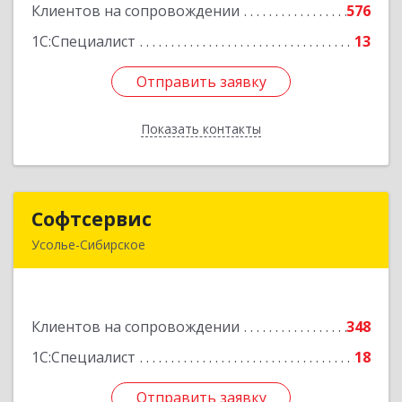
Клиентов на сопровождении
576
Подробнее
1С:Специалист
13
Отправить заявку
Отправить заявку
Показать контакты
Назад
Софтсервис
Софтсервис
Усолье-Сибирское
665451, Иркутская обл, Усолье-Сибирское г,
Интернациональная ул, дом № 87
Клиентов на сопровождении
348
Подробнее
1С:Специалист
18
Отправить заявку
Отправить заявку