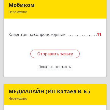
Мобиком
Мобиком
Черемхово
Подробнее
Клиентов на сопровождении
11
Отправить заявку
Отправить заявку
Показать контакты
Назад
МЕДИАЛАЙН (ИП Катаев В. Б.)
МЕДИАЛАЙН (ИП Катаев В. Б.)
Черемхово
665413, Иркутская обл, Черемхово г, Ленина ул,
дом № 5, оф.328