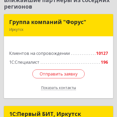
Ближайшие партнеры из соседних
регионов
Группа компаний "Форус"
Группа компаний "Форус"
Иркутск
664007, Иркутская обл, Иркутск г, Ямская ул,
дом № 1, корпус 1, оф.1
Клиентов на сопровождении
10127
Подробнее
1С:Специалист
196
Отправить заявку
Отправить заявку
Показать контакты
Назад
1С:Первый БИТ, Иркутск
1С:Первый БИТ, Иркутск