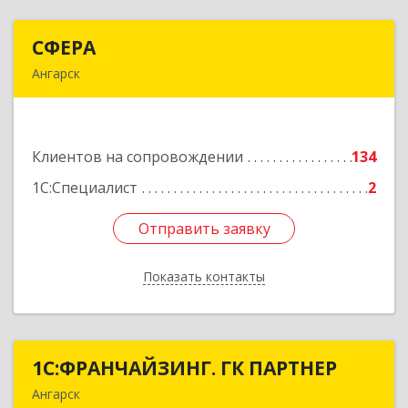
СФЕРА
СФЕРА
Ангарск
665816, Иркутская обл, Ангарск г, 177-й кв-л,
дом № 6, оф.159
Клиентов на сопровождении
134
Подробнее
1С:Специалист
2
Отправить заявку
Отправить заявку
Показать контакты
Назад
1С:ФРАНЧАЙЗИНГ. ГК ПАРТНЕР
1С:ФРАНЧАЙЗИНГ. ГК ПАРТНЕР
Ангарск