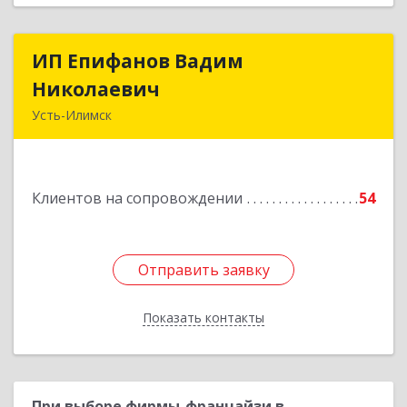
ИП Епифанов Вадим
ИП Епифанов Вадим
Николаевич
Николаевич
Усть-Илимск
666682, Иркутская обл, Усть-Илимск г,
Белградская ул, дом № 11, кв.22
Клиентов на сопровождении
54
Подробнее
Отправить заявку
Отправить заявку
Показать контакты
Назад
При выборе фирмы-франчайзи в