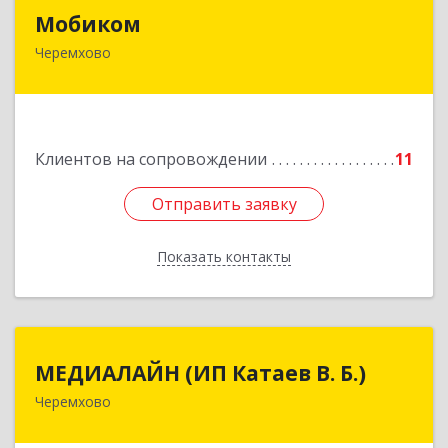
Мобиком
Мобиком
Черемхово
Подробнее
Клиентов на сопровождении
11
Отправить заявку
Отправить заявку
Показать контакты
Назад
МЕДИАЛАЙН (ИП Катаев В. Б.)
МЕДИАЛАЙН (ИП Катаев В. Б.)
Черемхово
665413, Иркутская обл, Черемхово г, Ленина ул,
дом № 5, оф.328