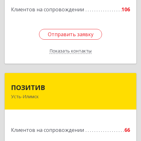
Подробнее
Клиентов на сопровождении
106
Отправить заявку
Отправить заявку
Показать контакты
Назад
ПОЗИТИВ
ПОЗИТИВ
Усть-Илимск
666679, Иркутская обл, Усть-Илимск г, Дружбы
Народов пр-кт, дом № 12, кв.60
Подробнее
Клиентов на сопровождении
66