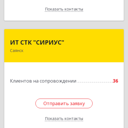
Показать контакты
Назад
ИТ СТК "СИРИУС"
ИТ СТК "СИРИУС"
Саянск
666303, Иркутская обл, Саянск г, Юбилейный
мкр, дом № 38
Подробнее
Клиентов на сопровождении
36
Отправить заявку
Отправить заявку
Показать контакты
Назад