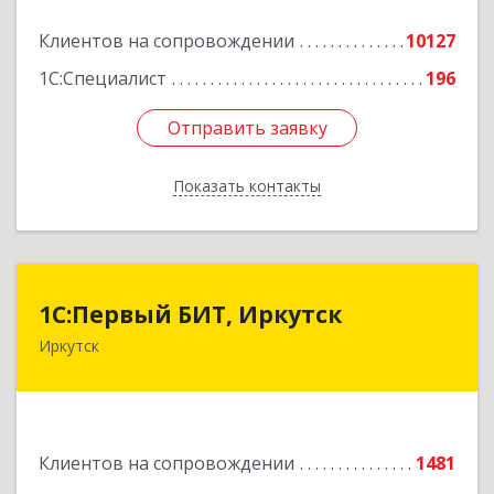
Подробнее
Клиентов на сопровождении
10127
1С:Специалист
196
Отправить заявку
Отправить заявку
Показать контакты
Назад
1С:Первый БИТ, Иркутск
1С:Первый БИТ, Иркутск
Иркутск
664007, Иркутская обл, Иркутск г, Декабрьских
Событий ул, дом № 125, оф.500
Подробнее
Клиентов на сопровождении
1481