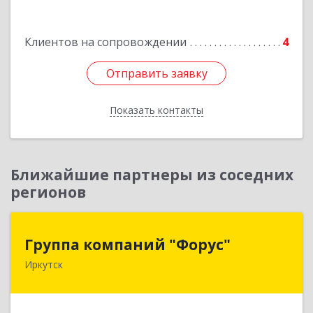
Подробнее
Клиентов на сопровождении
4
Отправить заявку
Отправить заявку
Показать контакты
Назад
Ближайшие партнеры из соседних
регионов
Группа компаний "Форус"
Группа компаний "Форус"
Иркутск
664007, Иркутская обл, Иркутск г, Ямская ул,
дом № 1, корпус 1, оф.1