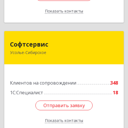
Показать контакты
Назад
Софтсервис
Софтсервис
Усолье-Сибирское
665451, Иркутская обл, Усолье-Сибирское г,
Интернациональная ул, дом № 87
Подробнее
Клиентов на сопровождении
348
1С:Специалист
18
Отправить заявку
Отправить заявку
Показать контакты
Назад