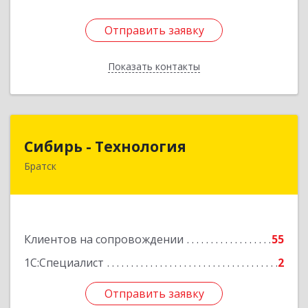
Отправить заявку
Отправить заявку
Показать контакты
Назад
Сибирь - Технология
Сибирь - Технология
Братск
665710, Иркутская обл, Братск г, Снежная
(Центральный ж/р) ул, дом № 13
Подробнее
Клиентов на сопровождении
55
1С:Специалист
2
Отправить заявку
Отправить заявку