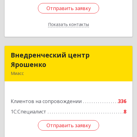
Отправить заявку
Отправить заявку
Показать контакты
Назад
Внедренческий центр
Внедренческий центр
Ярошенко
Ярошенко
Миасс
456300, Челябинская обл, Миасс г, Романенко
ул, дом № 97
Клиентов на сопровождении
336
Подробнее
1С:Специалист
8
Отправить заявку
Отправить заявку