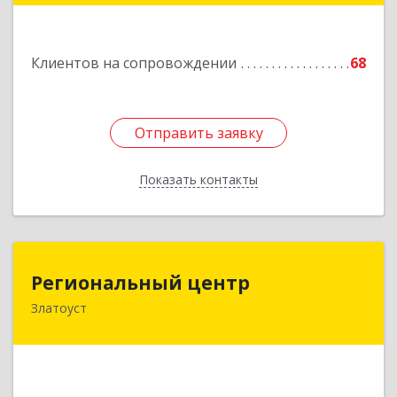
Подробнее
Клиентов на сопровождении
68
Отправить заявку
Отправить заявку
Показать контакты
Назад
Региональный центр
Региональный центр
Златоуст
456227, Челябинская обл, Златоуст г, Мира пр-
кт, дом № 21
Подробнее