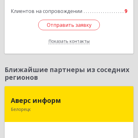
Подробнее
Клиентов на сопровождении
9
Отправить заявку
Отправить заявку
Показать контакты
Назад
Ближайшие партнеры из соседних
регионов
Аверс информ
Аверс информ
Белорецк
453500, Башкортостан Респ, Белорецкий р-н,
Белорецк г, 50 лет Октября ул, дом № 55,
корпус 1