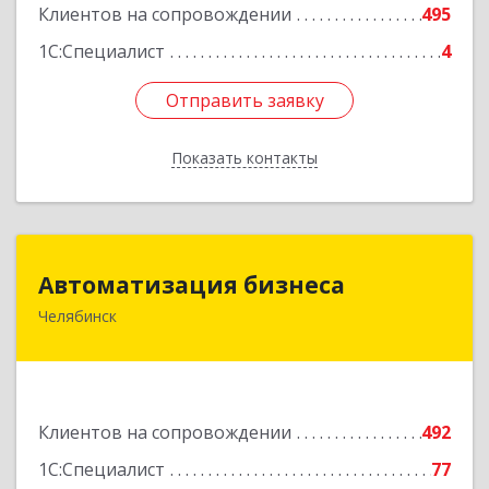
Подробнее
Клиентов на сопровождении
495
1С:Специалист
4
Отправить заявку
Отправить заявку
Показать контакты
Назад
Автоматизация бизнеса
Автоматизация бизнеса
Челябинск
454018, Челябинская обл, Челябинский г.о.,
Челябинск г, вн.р-н Калининский, Братьев
Кашириных ул, дом № 54А, пом.6
Подробнее
Клиентов на сопровождении
492
1С:Специалист
77