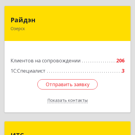
Райдэн
Райдэн
Озерск
456783, Челябинская обл, Озерск г, Ленина пр-
кт, дом № 90
Подробнее
Клиентов на сопровождении
206
1С:Специалист
3
Отправить заявку
Отправить заявку
Показать контакты
Назад
ИТС