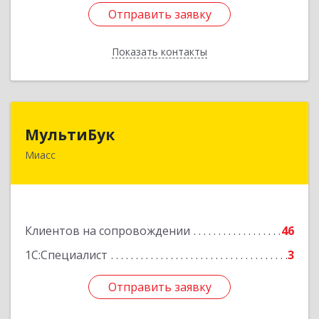
Отправить заявку
Отправить заявку
Показать контакты
Назад
МультиБук
МультиБук
Миасс
456318, Челябинская обл, Миасс г, Жуковского
ул, дом № 8, кв.61
Подробнее
Клиентов на сопровождении
46
1С:Специалист
3
Отправить заявку
Отправить заявку