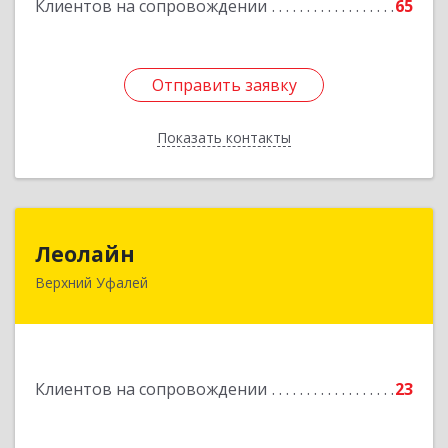
Клиентов на сопровождении
65
Отправить заявку
Отправить заявку
Показать контакты
Назад
Леолайн
Леолайн
Верхний Уфалей
456800, Челябинская обл, Верхний Уфалей г,
Ленина ул, дом № 147
Подробнее
Клиентов на сопровождении
23