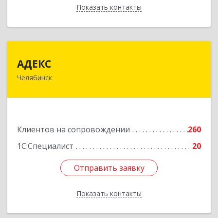
Показать контакты
Назад
АДЕКС
АДЕКС
Челябинск
454080, Челябинская обл, Челябинск г, Смирных
ул, дом № 15А, пом.51
Подробнее
Клиентов на сопровождении
260
1С:Специалист
20
Отправить заявку
Отправить заявку
Показать контакты
Назад