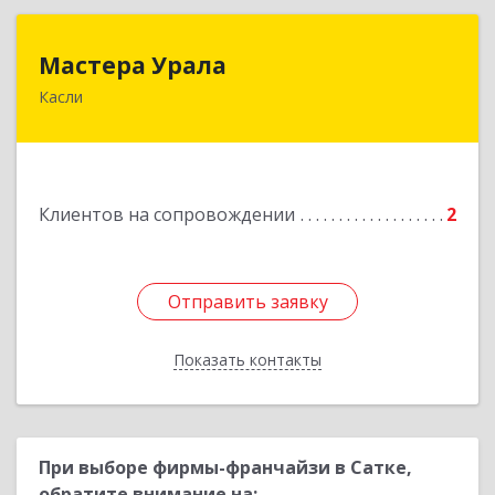
Мастера Урала
Мастера Урала
Касли
456830, Челябинская обл., г. Касли, ул. Карла
Либкнехта, д. 112а
Подробнее
Клиентов на сопровождении
2
Отправить заявку
Отправить заявку
Показать контакты
Назад
При выборе фирмы-франчайзи в Сатке,
обратите внимание на: