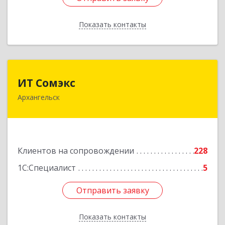
Показать контакты
Назад
ИТ Сомэкс
ИТ Сомэкс
Архангельск
163001, Архангельская обл, Архангельск г,
Советских Космонавтов пр-кт, дом № 176,
оф.13
Подробнее
Клиентов на сопровождении
228
1С:Специалист
5
Отправить заявку
Отправить заявку
Показать контакты
Назад