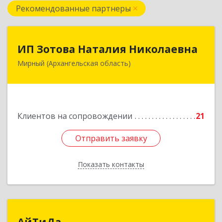
Рекомендованные партнеры
ИП Зотова Наталия Николаевна
ИП Зотова Наталия Николаевна
Мирный (Архангельская область)
164170, г.Мирный, Архангельской обл.,
ул.Советская, д.8, кв.80
Подробнее
Клиентов на сопровождении
21
Отправить заявку
Отправить заявку
Показать контакты
Назад
АйТиДа
АйТиДа