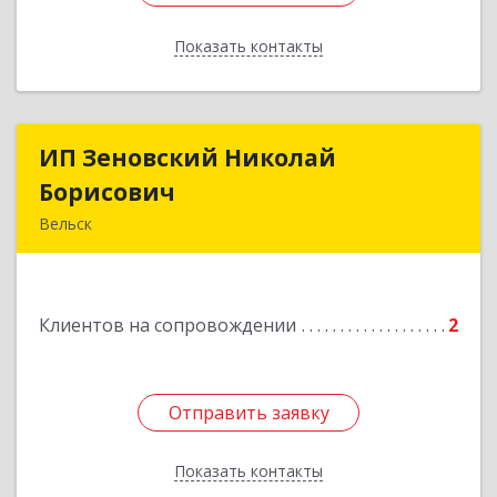
Показать контакты
Назад
ИП Зеновский Николай
ИП Зеновский Николай
Борисович
Борисович
Вельск
165150, Архангельская обл, Вельский р-н,
Лукинская д, Надежды ул, дом № 6
Клиентов на сопровождении
2
Подробнее
Отправить заявку
Отправить заявку
Показать контакты
Назад