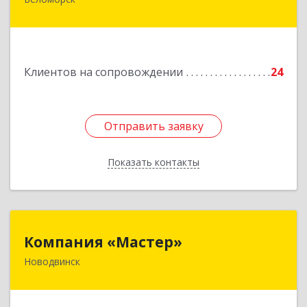
г. Беломорск, Портовое шоссе, д.1
Подробнее
Клиентов на сопровождении
24
Отправить заявку
Отправить заявку
Показать контакты
Назад
Компания «Мастер»
Компания «Мастер»
Новодвинск
164902, Архангельская обл, Новодвинск г,
Космонавтов ул, дом № 6, пом.1