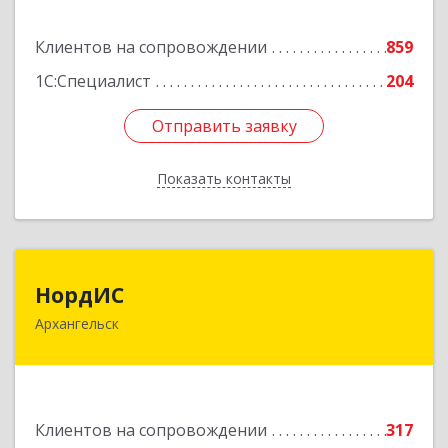
Подробнее
Клиентов на сопровождении
859
1С:Специалист
204
Отправить заявку
Отправить заявку
Показать контакты
Назад
НордИС
НордИС
Архангельск
163071, Архангельская обл, Архангельск г,
Гайдара ул, дом № 55, оф.18
Подробнее
Клиентов на сопровождении
317