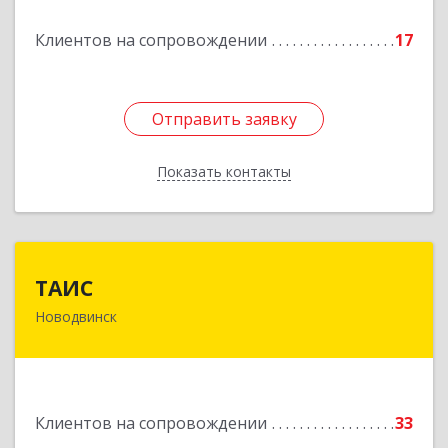
Подробнее
Клиентов на сопровождении
17
Отправить заявку
Отправить заявку
Показать контакты
Назад
ТАИС
ТАИС
Новодвинск
164902, Архангельская обл, Новодвинск г,
Димитрова ул, дом № 4а
Подробнее
Клиентов на сопровождении
33