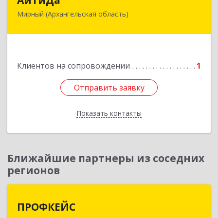
Мирный (Архангельская область)
164170, Архангельская обл, Мирный г,
Космонавтов ул, дом № 12, оф.55
Подробнее
Клиентов на сопровождении
1
Отправить заявку
Отправить заявку
Показать контакты
Назад
Ближайшие партнеры из соседних
регионов
ПРОФКЕЙС
ПРОФКЕЙС