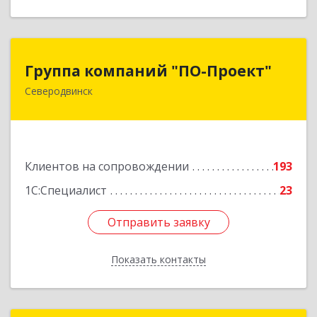
Группа компаний "ПО-Проект"
Группа компаний "ПО-Проект"
Северодвинск
164500, Архангельская обл, Северодвинск г,
Бойчука ул, дом № 3, оф.401
Подробнее
Клиентов на сопровождении
193
1С:Специалист
23
Отправить заявку
Отправить заявку
Показать контакты
Назад