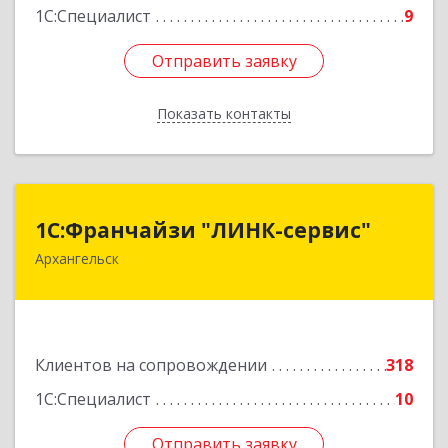
1С:Специалист
9
Отправить заявку
Отправить заявку
Показать контакты
Назад
1С:Франчайзи "ЛИНК-сервис"
1С:Франчайзи "ЛИНК-сервис"
Архангельск
163000, Архангельская обл, Архангельск г,
Ленина пл., дом № 4, оф.1810 (18 этаж)
Подробнее
Клиентов на сопровождении
318
1С:Специалист
10
Отправить заявку
Отправить заявку