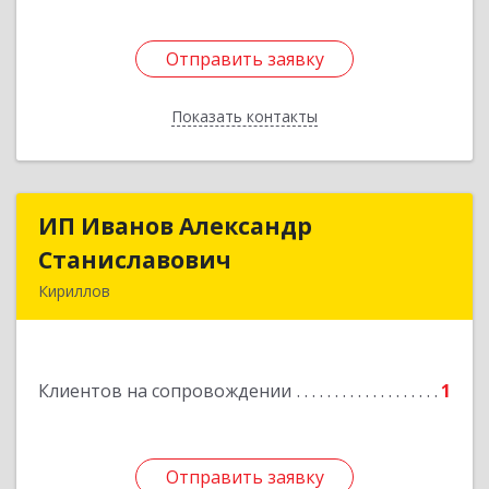
Отправить заявку
Отправить заявку
Показать контакты
Назад
ИП Иванов Александр
ИП Иванов Александр
Станиславович
Станиславович
Кириллов
161100, Вологодская обл, Кирилловский р-н,
Кириллов г, Гагарина ул, дом № 126
Клиентов на сопровождении
1
Подробнее
Отправить заявку
Отправить заявку