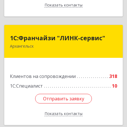
Показать контакты
Назад
1С:Франчайзи "ЛИНК-сервис"
1С:Франчайзи "ЛИНК-сервис"
Архангельск
163000, Архангельская обл, Архангельск г,
Ленина пл., дом № 4, оф.1810 (18 этаж)
Подробнее
Клиентов на сопровождении
318
1С:Специалист
10
Отправить заявку
Отправить заявку
Показать контакты
Назад