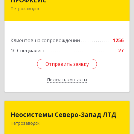
Петрозаводск
185035, Карелия Респ, Петрозаводск г, Красная
ул, дом № 10
Подробнее
Клиентов на сопровождении
1256
1С:Специалист
27
Отправить заявку
Отправить заявку
Показать контакты
Назад
Неосистемы Северо-Запад ЛТД
Неосистемы Северо-Запад ЛТД
Петрозаводск
185001, Карелия Респ, Петрозаводск г,
Первомайский (Первомайский р-н) пр-кт, дом