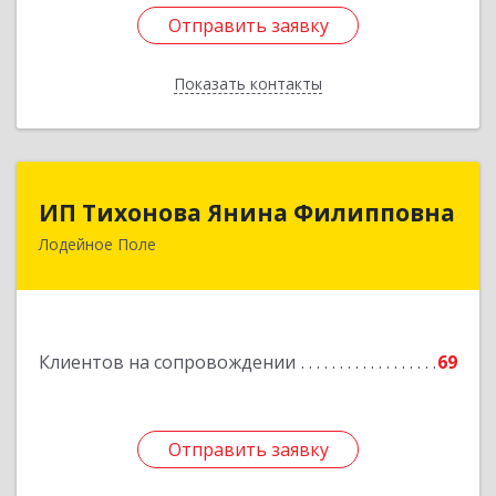
Отправить заявку
Отправить заявку
Показать контакты
Назад
ИП Тихонова Янина Филипповна
ИП Тихонова Янина Филипповна
Лодейное Поле
187700, Ленинградская обл, Лодейнопольский
р-н, Лодейное Поле г, Урицкого пр-кт, дом №
11А
Подробнее
Клиентов на сопровождении
69
Отправить заявку
Отправить заявку