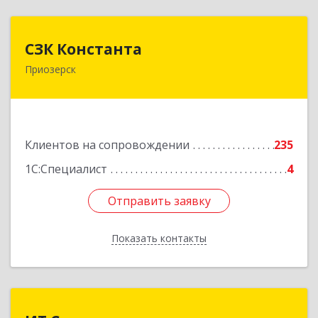
СЗК Константа
СЗК Константа
Приозерск
188760, Ленинградская обл, Приозерск г,
Калинина ул, дом № 29, кв.35
Подробнее
Клиентов на сопровождении
235
1С:Специалист
4
Отправить заявку
Отправить заявку
Показать контакты
Назад
ИТ Сомэкс