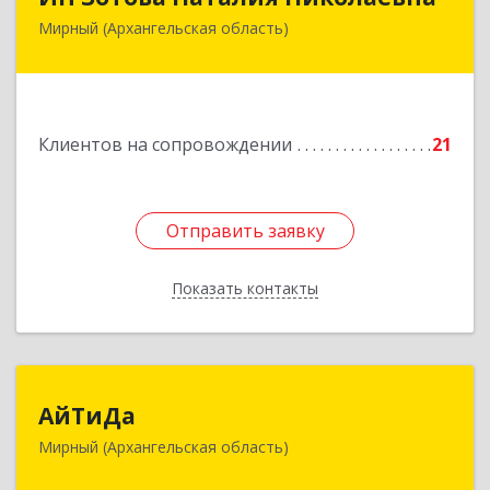
Мирный (Архангельская область)
164170, г.Мирный, Архангельской обл.,
ул.Советская, д.8, кв.80
Подробнее
Клиентов на сопровождении
21
Отправить заявку
Отправить заявку
Показать контакты
Назад
АйТиДа
АйТиДа
Мирный (Архангельская область)
164170, Архангельская обл, Мирный г,
Космонавтов ул, дом № 12, оф.55