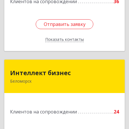
Клиентов на сопровождении
36
Отправить заявку
Отправить заявку
Показать контакты
Назад
Интеллект бизнес
Интеллект бизнес
Беломорск
г. Беломорск, Портовое шоссе, д.1
Подробнее
Клиентов на сопровождении
24