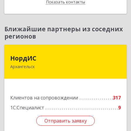
Показать контакты
Назад
Ближайшие партнеры из соседних
регионов
НордИС
НордИС
Архангельск
163071, Архангельская обл, Архангельск г,
Гайдара ул, дом № 55, оф.18
Подробнее
Клиентов на сопровождении
317
1С:Специалист
9
Отправить заявку
Отправить заявку