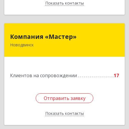
Показать контакты
Назад
Компания «Мастер»
Компания «Мастер»
Новодвинск
164902, Архангельская обл, Новодвинск г,
Космонавтов ул, дом № 6, пом.1
Подробнее
Клиентов на сопровождении
17
Отправить заявку
Отправить заявку
Показать контакты
Назад