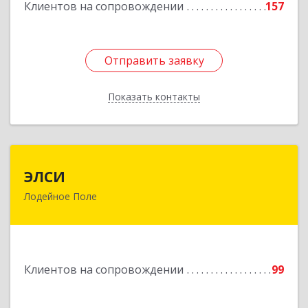
Подробнее
Клиентов на сопровождении
157
Отправить заявку
Отправить заявку
Показать контакты
Назад
ЭЛСИ
ЭЛСИ
Лодейное Поле
187700, Ленинградская обл, Лодейное Поле г,
Коммунаров ул, дом № 7
Подробнее
Клиентов на сопровождении
99