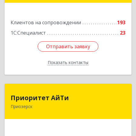
Подробнее
Клиентов на сопровождении
193
1С:Специалист
23
Отправить заявку
Отправить заявку
Показать контакты
Назад
Приоритет АйТи
Приоритет АйТи
Приозерск
188760, Ленинградская обл, Приозерский р-н,
Приозерск г, Калинина ул, дом № 39, этаж 2,
ком. 31