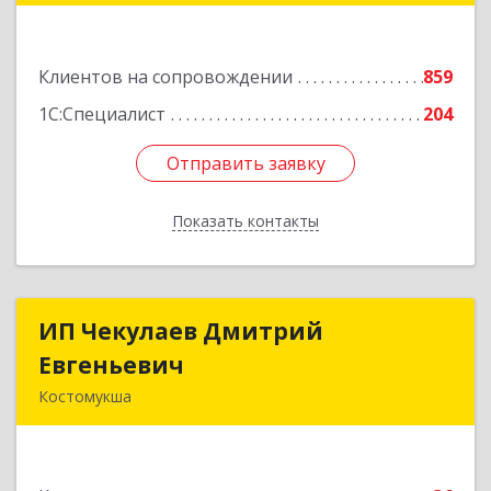
№ 54, пом.27
Подробнее
Клиентов на сопровождении
859
1С:Специалист
204
Отправить заявку
Отправить заявку
Показать контакты
Назад
ИП Чекулаев Дмитрий
ИП Чекулаев Дмитрий
Евгеньевич
Евгеньевич
Костомукша
Подробнее