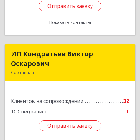
Отправить заявку
Отправить заявку
Показать контакты
Назад
ИП Кондратьев Виктор
ИП Кондратьев Виктор
Оскарович
Оскарович
Сортавала
186790, Карелия Респ, Сортавала г, Кирова ул,
дом № 6, кв.9
Клиентов на сопровождении
32
Подробнее
1С:Специалист
1
Отправить заявку
Отправить заявку