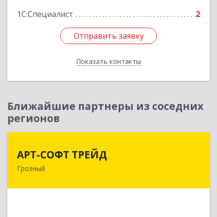
1С:Специалист
2
Отправить заявку
Отправить заявку
Показать контакты
Назад
Ближайшие партнеры из соседних
регионов
АРТ-СОФТ ТРЕЙД
АРТ-СОФТ ТРЕЙД
Грозный
364013, Чеченская Респ, Грозный г, Полярников
ул, дом № 36А
Подробнее