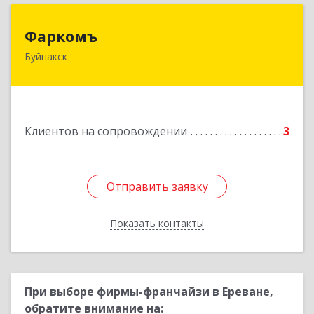
Фаркомъ
Фаркомъ
Буйнакск
Подробнее
Клиентов на сопровождении
3
Отправить заявку
Отправить заявку
Показать контакты
Назад
При выборе фирмы-франчайзи в Ереване,
обратите внимание на: