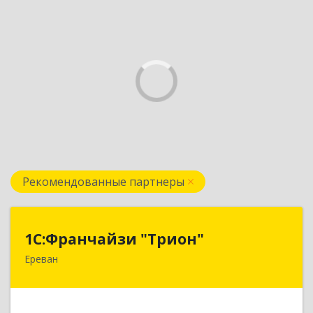
Рекомендованные партнеры
1С:Франчайзи "Трион"
1С:Франчайзи "Трион"
Ереван
Армения, Ереван, ул. Наири Заряна 73/1, 2 этаж
Подробнее