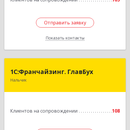
Отправить заявку
Отправить заявку
Показать контакты
Назад
1С:Франчайзинг. ГлавБух
1С:Франчайзинг. ГлавБух
Нальчик
360000, Кабардино-Балкарская Респ, Нальчик г,
Пачева ул, дом № 13, ТОД Европа, этаж 3, оф.2
Подробнее
Клиентов на сопровождении
108