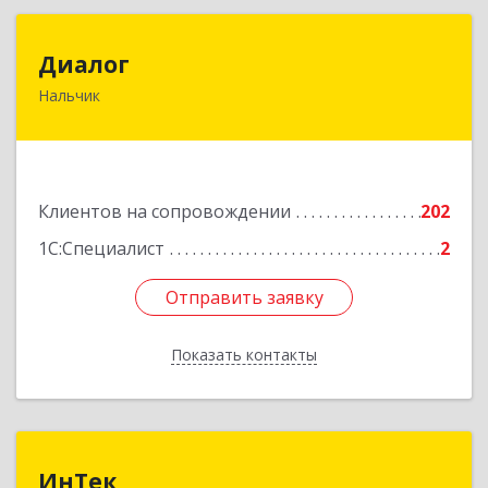
Диалог
Диалог
Нальчик
360016, Кабардино-Балкарская Респ, Нальчик г,
Калюжного ул, дом № 3, этаж 2
Подробнее
Клиентов на сопровождении
202
1С:Специалист
2
Отправить заявку
Отправить заявку
Показать контакты
Назад
ИнТек
ИнТек