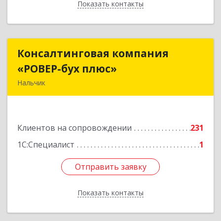
Показать контакты
Назад
Консалтинговая компания
Консалтинговая компания
«РОВЕР-бух плюс»
«РОВЕР-бух плюс»
Нальчик
360004, Кабардино-Балкарская Респ, Нальчик г,
Кирова ул, дом № 233
Клиентов на сопровождении
231
Подробнее
1С:Специалист
1
Отправить заявку
Отправить заявку
Показать контакты
Назад