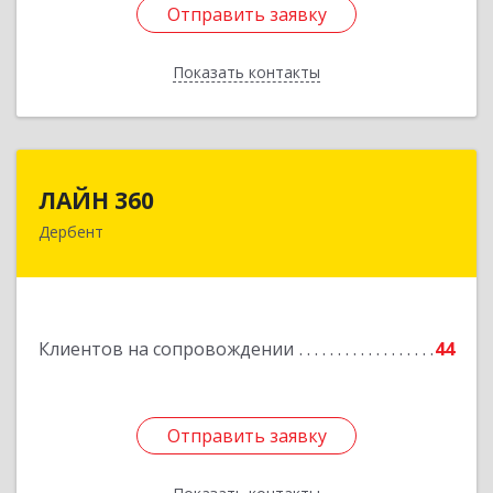
Отправить заявку
Отправить заявку
Показать контакты
Назад
ЛАЙН 360
ЛАЙН 360
Дербент
368600, Дагестан Респ, Дербент г, Ю.Гагарина
ул, домовладение № 14, пом.1
Подробнее
Клиентов на сопровождении
44
Отправить заявку
Отправить заявку