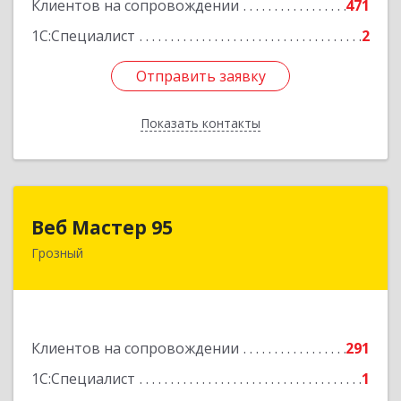
Клиентов на сопровождении
471
1С:Специалист
2
Отправить заявку
Отправить заявку
Показать контакты
Назад
Веб Мастер 95
Веб Мастер 95
Грозный
364050, Чеченская Респ, Грозный г, Им
Гайрбекова Муслима Гайрбековича ул, дом №
72
Подробнее
Клиентов на сопровождении
291
1С:Специалист
1