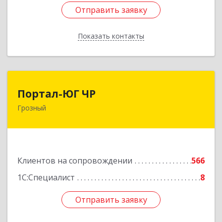
Отправить заявку
Отправить заявку
Показать контакты
Назад
Портал-ЮГ ЧР
Портал-ЮГ ЧР
Грозный
364906, Чеченская Респ, Грозный г, Путина пр-
кт, дом № 30
Подробнее
Клиентов на сопровождении
566
1С:Специалист
8
Отправить заявку
Отправить заявку